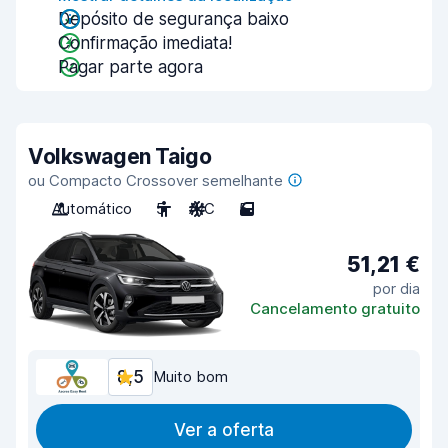
Depósito de segurança baixo
Confirmação imediata!
Pagar parte agora
Volkswagen Taigo
ou Compacto Crossover semelhante
Automático
5
A/C
5
51,21 €
por dia
Cancelamento gratuito
8,5
Muito bom
Ver a oferta