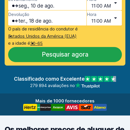
seg., 10 de ago.
11:00 AM
Devolução
Hora
ter., 18 de ago.
11:00 AM
O país de residência do condutor é
Estados Unidos da América (EUA)
e a idade é
30-65
Pesquisar agora
Classificado como Excelente
279 894 avaliações no
Mais de 1000 fornecedores
Os melhores preços de aluguer de