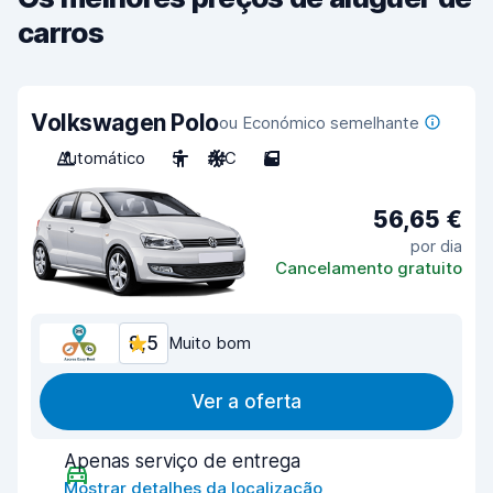
carros
Volkswagen Polo
ou Económico semelhante
Automático
5
A/C
5
56,65 €
por dia
Cancelamento gratuito
8,5
Muito bom
Ver a oferta
Apenas serviço de entrega
Mostrar detalhes da localização