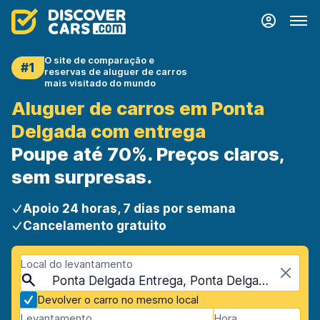
O site de comparação e
#1
reservas de aluguer de carros
mais visitado do mundo
Aluguer de carros em Ponta
Delgada com entrega
Poupe até 70%. Preços claros,
sem surpresas.
Apoio 24 horas, 7 dias por semana
Cancelamento gratuito
Local do levantamento
Ponta Delgada Entrega, Ponta Delgada, Portugal - Arquipélago dos Açores
Devolver o carro no mesmo local
Levantamento
Hora