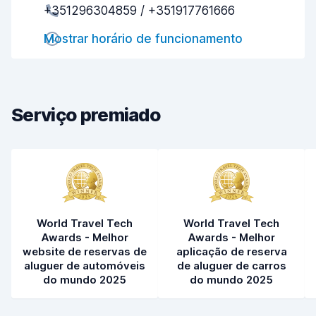
+351296304859 / +351917761666
Rapidez do levantamento
7,7
Mostrar horário de funcionamento
Rapidez da devolução
8,0
Limpeza do carro
9,0
Estado do carro
8,1
Serviço premiado
World Travel Tech
World Travel Tech
Awards - Melhor
Awards - Melhor
website de reservas de
aplicação de reserva
aluguer de automóveis
de aluguer de carros
do mundo 2025
do mundo 2025