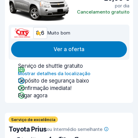
por dia
Cancelamento gratuito
8,6
Muito bom
Ver a oferta
Serviço de shuttle gratuito
Mostrar detalhes da localização
Depósito de segurança baixo
Confirmação imediata!
Pagar agora
Serviço de excelência
Toyota Prius
ou Intermédio semelhante