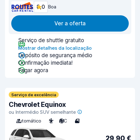
8,0
Boa
Ver a oferta
Serviço de shuttle gratuito
Mostrar detalhes da localização
Depósito de segurança médio
Confirmação imediata!
Pagar agora
Serviço de excelência
Chevrolet Equinox
ou Intermédio SUV semelhante
Automático
5
A/C
4
29,90 €