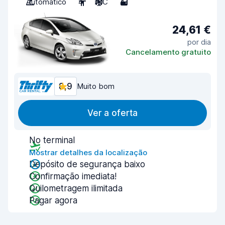
Automático
4
A/C
4
24,61 €
por dia
Cancelamento gratuito
8,9
Muito bom
Ver a oferta
No terminal
Mostrar detalhes da localização
Depósito de segurança baixo
Confirmação imediata!
Quilometragem ilimitada
Pagar agora