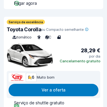
Pagar agora
Serviço de excelência
Toyota Corolla
ou Compacto semelhante
Automático
5
A/C
4
28,29 €
por dia
Cancelamento gratuito
8,6
Muito bom
Ver a oferta
Serviço de shuttle gratuito