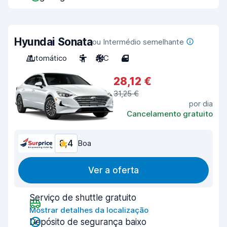
Hyundai Sonata
ou Intermédio semelhante
Automático
5
A/C
4
28,12 €
31,25 €
por dia
Cancelamento gratuito
8,4
Boa
Ver a oferta
Serviço de shuttle gratuito
Mostrar detalhes da localização
Depósito de segurança baixo