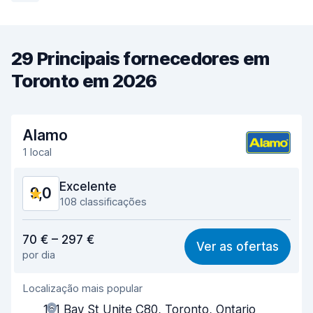
29 Principais fornecedores em
Toronto em 2026
Alamo
1 local
Excelente
9,0
108 classificações
Relação qualidade/preço
8,7
70 € – 297 €
Ver as ofertas
por dia
Facilidade em encontrar
8,8
Localização mais popular
Eficiência dos agentes
8,8
161 Bay St Unite C80, Toronto, Ontario