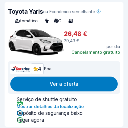
Toyota Yaris
ou Económico semelhante
Automático
5
A/C
4
26,48 €
29,43 €
por dia
Cancelamento gratuito
8,4
Boa
Ver a oferta
Serviço de shuttle gratuito
Mostrar detalhes da localização
Depósito de segurança baixo
Pagar agora