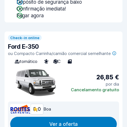
Depósito de segurança baixo
Confirmação imediata!
Pagar agora
Check-in online
Ford E-350
ou Compacto Carrinha/camião comercial semelhante
Automático
2
A/C
3
26,85 €
por dia
Cancelamento gratuito
8,0
Boa
Ver a oferta