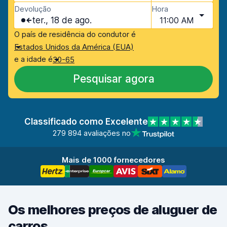
Devolução
Hora
ter., 18 de ago.
11:00 AM
O país de residência do condutor é
Estados Unidos da América (EUA)
e a idade é
30-65
Pesquisar agora
Classificado como Excelente
279 894 avaliações no
Mais de 1000 fornecedores
Os melhores preços de aluguer de
carros