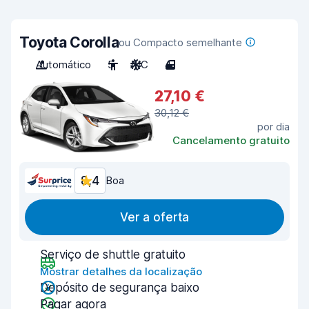
Toyota Corolla
ou Compacto semelhante
Automático
5
A/C
4
27,10 €
30,12 €
por dia
Cancelamento gratuito
8,4
Boa
Ver a oferta
Serviço de shuttle gratuito
Mostrar detalhes da localização
Depósito de segurança baixo
Pagar agora