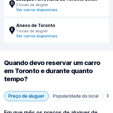
D
2 locais de aluguer
Ver carros disponíveis
Anexo de Toronto
E
1 locais de aluguer
Ver carros disponíveis
Quando devo reservar um carro
em Toronto e durante quanto
tempo?
Preço de aluguer
Popularidade do local
Pe
Em que mês os preços de aluguer de