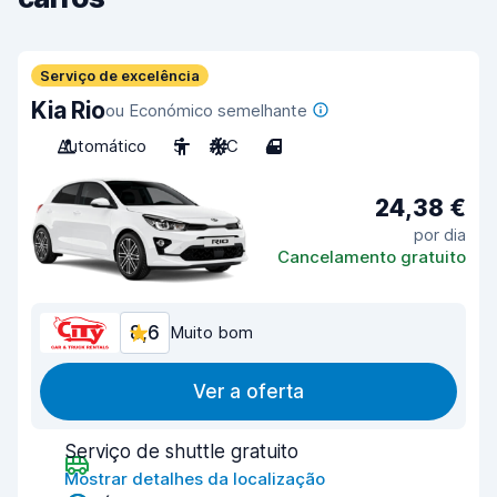
Serviço de excelência
Kia Rio
ou Económico semelhante
Automático
5
A/C
4
24,38 €
por dia
Cancelamento gratuito
8,6
Muito bom
Ver a oferta
Serviço de shuttle gratuito
Mostrar detalhes da localização