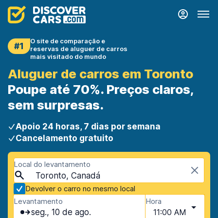
O site de comparação e
#1
reservas de aluguer de carros
mais visitado do mundo
Aluguer de carros em Toronto
Poupe até 70%. Preços claros,
sem surpresas.
Apoio 24 horas, 7 dias por semana
Cancelamento gratuito
Local do levantamento
Toronto, Canadá
Devolver o carro no mesmo local
Levantamento
Hora
seg., 10 de ago.
11:00 AM