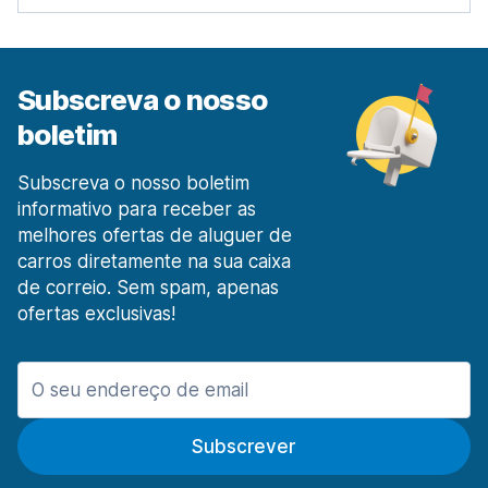
Estação Ferroviária de Lisboa Santa Apolónia
desde 26,38 € por dia
Lisboa Prior Velho
desde 6,10 € por dia
Subscreva o nosso
Madeira
boletim
413 ofertas especiais em 2 localizações
Aeroporto de Funchal Madeira
Subscreva o nosso boletim
desde 17,13 € por dia
informativo para receber as
melhores ofertas de aluguer de
O Porto
carros diretamente na sua caixa
1003 ofertas especiais em 9 localizações
de correio. Sem spam, apenas
Aeroporto do Porto
ofertas exclusivas!
desde 8,54 € por dia
Pombal
20 ofertas especiais em 1 localização
Portimão
Subscrever
20 ofertas especiais em 3 localizações
Porto Santo