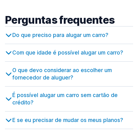
Barreiro
desde 16,78 € por dia
599 ofertas especiais em 2 localizações
Genebra
77 ofertas especiais em 1 localização
407 ofertas especiais em 6 localizações
Aeroporto de Olbia
Perguntas frequentes
Benfica
desde 35,69 € por dia
Aeroporto de Genebra
8 ofertas especiais em 1 localização
desde 37,81 € por dia
Do que preciso para alugar um carro?
Braga
Zurique
222 ofertas especiais em 1 localização
637 ofertas especiais em 13 localizações
Com que idade é possível alugar um carro?
Bragança
32 ofertas especiais em 1 localização
O que devo considerar ao escolher um
Caldas da Rainha
82 ofertas especiais em 1 localização
fornecedor de aluguer?
Cascais
54 ofertas especiais em 3 localizações
É possível alugar um carro sem cartão de
crédito?
Coimbra
189 ofertas especiais em 2 localizações
E se eu precisar de mudar os meus planos?
Évora
156 ofertas especiais em 1 localização