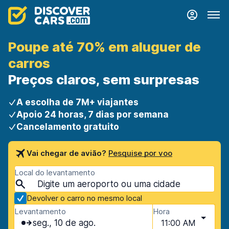
Poupe até 70% em aluguer de
carros
Preços claros, sem surpresas
A escolha de 7M+ viajantes
Apoio 24 horas, 7 dias por semana
Cancelamento gratuito
Vai chegar de avião?
Pesquise por voo
Local do levantamento
Devolver o carro no mesmo local
Levantamento
Hora
seg., 10 de ago.
11:00 AM