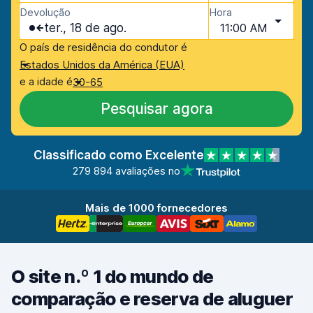
Devolução
Hora
ter., 18 de ago.
11:00 AM
O país de residência do condutor é
Estados Unidos da América (EUA)
e a idade é
30-65
Pesquisar agora
Classificado como Excelente
279 894 avaliações no
Mais de 1000 fornecedores
O site n.º 1 do mundo de
comparação e reserva de aluguer