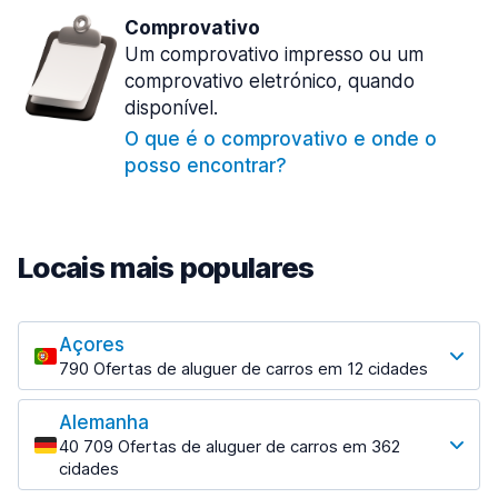
Comprovativo
Um comprovativo impresso ou um
comprovativo eletrónico, quando
disponível.
O que é o comprovativo e onde o
posso encontrar?
Locais mais populares
Açores
790 Ofertas de aluguer de carros em 12 cidades
Os locais mais populares
Alemanha
Angra do Heroísmo
40 709 Ofertas de aluguer de carros em 362
17 ofertas especiais em 3 localizações
cidades
Os locais mais populares
Horta