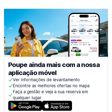
Faro
911 ofertas especiais em 5 localizações
Aeroporto de Faro
desde 13,41 € por dia
Funchal
203 ofertas especiais em 5 localizações
Guimarães
63 ofertas especiais em 1 localização
Leiria
Poupe ainda mais com a nossa
159 ofertas especiais em 1 localização
aplicação móvel
Lisboa
1743 ofertas especiais em 19 localizações
Ver informações de levantamento
Encontre as melhores ofertas no mapa
Aeroporto de Lisboa
desde 7,08 € por dia
Faça a gestão e veja a sua reserva em
qualquer lugar
Centro da cidade
desde 8,17 € por dia