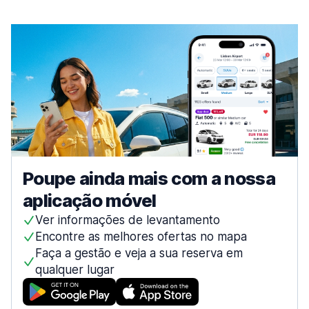
Faro
911 ofertas especiais em 5 localizações
Aeroporto de Faro
desde 13,41 € por dia
Funchal
203 ofertas especiais em 5 localizações
Guimarães
63 ofertas especiais em 1 localização
Leiria
Poupe ainda mais com a nossa
159 ofertas especiais em 1 localização
aplicação móvel
Lisboa
1743 ofertas especiais em 19 localizações
Ver informações de levantamento
Encontre as melhores ofertas no mapa
Aeroporto de Lisboa
desde 7,08 € por dia
Faça a gestão e veja a sua reserva em
qualquer lugar
Centro da cidade
desde 8,17 € por dia