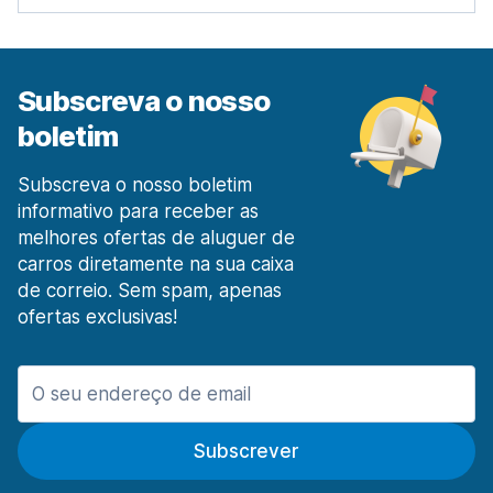
Estação Ferroviária de Lisboa Santa Apolónia
desde 26,38 € por dia
Lisboa Prior Velho
desde 6,10 € por dia
Subscreva o nosso
Madeira
boletim
413 ofertas especiais em 2 localizações
Aeroporto de Funchal Madeira
Subscreva o nosso boletim
desde 17,13 € por dia
informativo para receber as
melhores ofertas de aluguer de
O Porto
carros diretamente na sua caixa
1003 ofertas especiais em 9 localizações
de correio. Sem spam, apenas
Aeroporto do Porto
ofertas exclusivas!
desde 8,54 € por dia
Pombal
20 ofertas especiais em 1 localização
Portimão
Subscrever
20 ofertas especiais em 3 localizações
Porto Santo