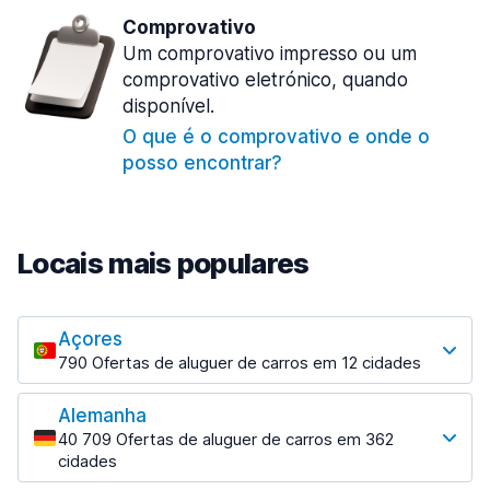
Comprovativo
Um comprovativo impresso ou um
comprovativo eletrónico, quando
disponível.
O que é o comprovativo e onde o
posso encontrar?
Locais mais populares
Açores
790 Ofertas de aluguer de carros em 12 cidades
Os locais mais populares
Alemanha
Angra do Heroísmo
40 709 Ofertas de aluguer de carros em 362
17 ofertas especiais em 3 localizações
cidades
Os locais mais populares
Horta