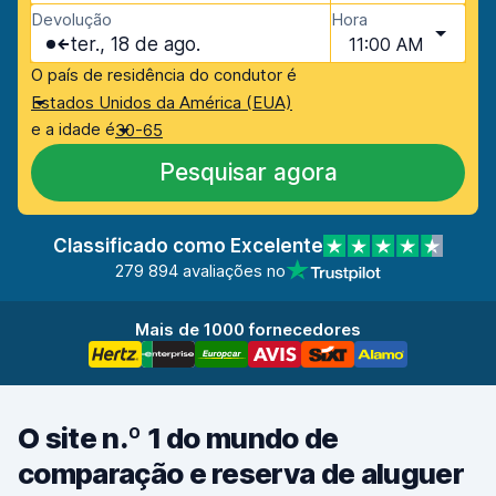
Devolução
Hora
ter., 18 de ago.
11:00 AM
O país de residência do condutor é
Estados Unidos da América (EUA)
e a idade é
30-65
Pesquisar agora
Classificado como Excelente
279 894 avaliações no
Mais de 1000 fornecedores
O site n.º 1 do mundo de
comparação e reserva de aluguer