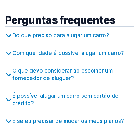
Barreiro
desde 16,78 € por dia
599 ofertas especiais em 2 localizações
Genebra
77 ofertas especiais em 1 localização
407 ofertas especiais em 6 localizações
Aeroporto de Olbia
Perguntas frequentes
Benfica
desde 35,69 € por dia
Aeroporto de Genebra
8 ofertas especiais em 1 localização
desde 37,81 € por dia
Do que preciso para alugar um carro?
Braga
Zurique
222 ofertas especiais em 1 localização
637 ofertas especiais em 13 localizações
Com que idade é possível alugar um carro?
Bragança
32 ofertas especiais em 1 localização
O que devo considerar ao escolher um
Caldas da Rainha
82 ofertas especiais em 1 localização
fornecedor de aluguer?
Cascais
54 ofertas especiais em 3 localizações
É possível alugar um carro sem cartão de
crédito?
Coimbra
189 ofertas especiais em 2 localizações
E se eu precisar de mudar os meus planos?
Évora
156 ofertas especiais em 1 localização