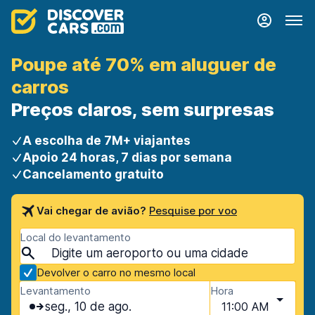
Poupe até 70% em aluguer de
carros
Preços claros, sem surpresas
A escolha de 7M+ viajantes
Apoio 24 horas, 7 dias por semana
Cancelamento gratuito
Vai chegar de avião?
Pesquise por voo
Local do levantamento
Devolver o carro no mesmo local
Levantamento
Hora
seg., 10 de ago.
11:00 AM