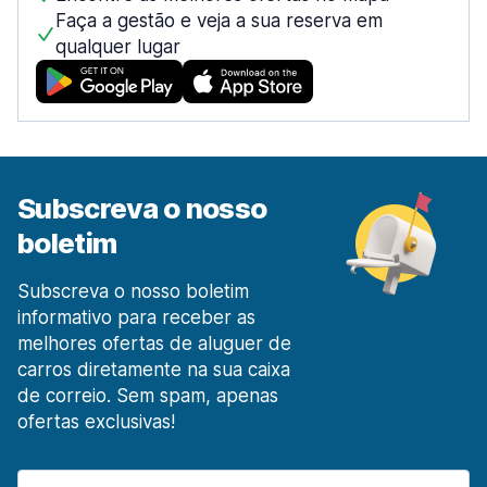
desde 11,16 € por dia
Faça a gestão e veja a sua reserva em
qualquer lugar
Centro da cidade
desde 13,26 € por dia
Estação Ferroviária de Lisboa Santa Apolónia
desde 26,40 € por dia
Lisboa Prior Velho
desde 6,25 € por dia
Subscreva o nosso
Madeira
boletim
573 ofertas especiais em 2 localizações
Aeroporto de Funchal Madeira
Subscreva o nosso boletim
desde 17,85 € por dia
informativo para receber as
melhores ofertas de aluguer de
O Porto
carros diretamente na sua caixa
1434 ofertas especiais em 9 localizações
de correio. Sem spam, apenas
Aeroporto do Porto
ofertas exclusivas!
desde 13,16 € por dia
Pombal