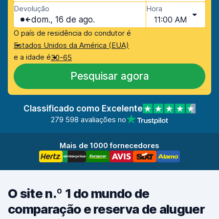
Devolução
Hora
dom., 16 de ago.
11:00 AM
O país de residência do condutor é
Estados Unidos da América (EUA)
e a idade é
30-65
Pesquisar agora
Classificado como Excelente
279 598 avaliações no
Mais de 1000 fornecedores
O site n.º 1 do mundo de
comparação e reserva de aluguer