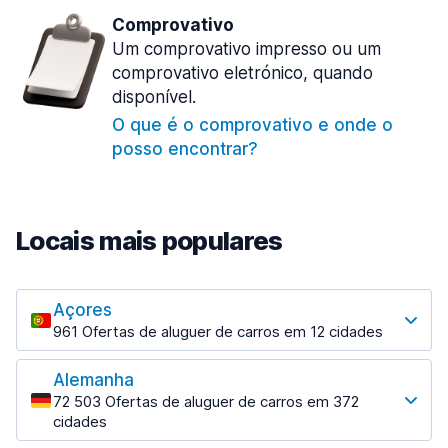
Comprovativo
Um comprovativo impresso ou um
comprovativo eletrónico, quando
disponível.
O que é o comprovativo e onde o
posso encontrar?
Locais mais populares
Açores
961 Ofertas de aluguer de carros em 12 cidades
Os locais mais populares
Alemanha
Angra do Heroísmo
72 503 Ofertas de aluguer de carros em 372
18 ofertas especiais em 3 localizações
cidades
Os locais mais populares
Horta