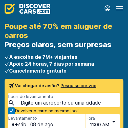
Poupe até 70% em aluguer de
carros
Preços claros, sem surpresas
A escolha de 7M+ viajantes
Apoio 24 horas, 7 dias por semana
Cancelamento gratuito
Vai chegar de avião?
Pesquise por voo
Local do levantamento
Devolver o carro no mesmo local
Levantamento
Hora
sáb., 08 de ago.
11:00 AM