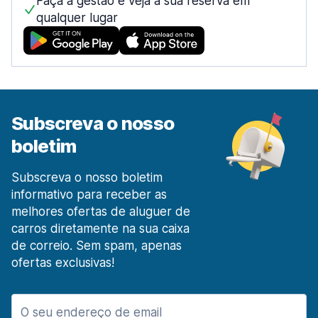
Faça a gestão e veja a sua reserva em
qualquer lugar
Centro da cidade
desde 13,26 € por dia
Estação Ferroviária de Lisboa Santa Apolónia
desde 26,40 € por dia
Lisboa Prior Velho
desde 6,25 € por dia
Subscreva o nosso
Madeira
boletim
573 ofertas especiais em 2 localizações
Aeroporto de Funchal Madeira
Subscreva o nosso boletim
desde 17,85 € por dia
informativo para receber as
melhores ofertas de aluguer de
O Porto
carros diretamente na sua caixa
1434 ofertas especiais em 9 localizações
de correio. Sem spam, apenas
Aeroporto do Porto
ofertas exclusivas!
desde 13,16 € por dia
Pombal
20 ofertas especiais em 1 localização