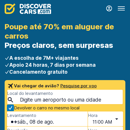
Poupe até 70% em aluguer de
carros
Preços claros, sem surpresas
A escolha de 7M+ viajantes
Apoio 24 horas, 7 dias por semana
Cancelamento gratuito
Vai chegar de avião?
Pesquise por voo
Local do levantamento
Devolver o carro no mesmo local
Levantamento
Hora
sáb., 08 de ago.
11:00 AM