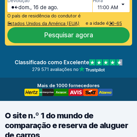
Devolução
Hora
dom., 16 de ago.
11:00 AM
O país de residência do condutor é
e a idade é
Estados Unidos da América (EUA)
30-65
Pesquisar agora
Classificado como Excelente
279 571 avaliações no
Mais de 1000 fornecedores
O site n.º 1 do mundo de
comparação e reserva de aluguer
de carros