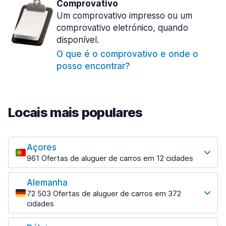
Comprovativo
Um comprovativo impresso ou um
comprovativo eletrónico, quando
disponível.
O que é o comprovativo e onde o
posso encontrar?
Locais mais populares
Açores
961 Ofertas de aluguer de carros em 12 cidades
Os locais mais populares
Alemanha
Angra do Heroísmo
72 503 Ofertas de aluguer de carros em 372
18 ofertas especiais em 3 localizações
cidades
Os locais mais populares
Horta
184 ofertas especiais em 3 localizações