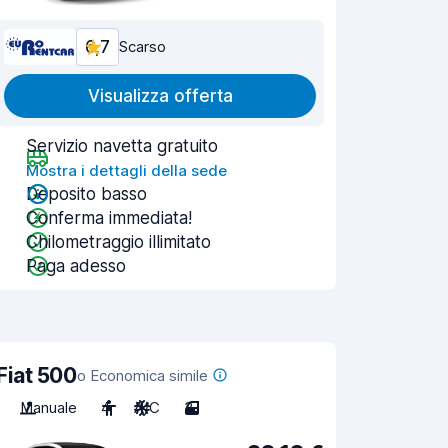
6,7
Scarso
Visualizza offerta
Servizio navetta gratuito
Mostra i dettagli della sede
Deposito basso
Conferma immediata!
Chilometraggio illimitato
Paga adesso
Fiat 500
o Economica simile
Manuale
4
A/C
3