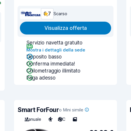
a
6,7
Scarso
Visualizza offerta
Servizio navetta gratuito
Mostra i dettagli della sede
Deposito basso
Conferma immediata!
Chilometraggio illimitato
Paga adesso
Smart ForFour
o Mini simile
Manuale
4
A/C
5