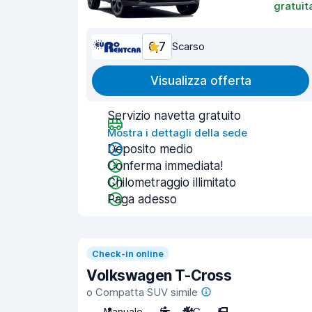
gratuit
6,7
Scarso
Visualizza offerta
Servizio navetta gratuito
Mostra i dettagli della sede
Deposito medio
Conferma immediata!
Chilometraggio illimitato
Paga adesso
Check-in online
Volkswagen T-Cross
o Compatta SUV simile
Manuale
5
A/C
5