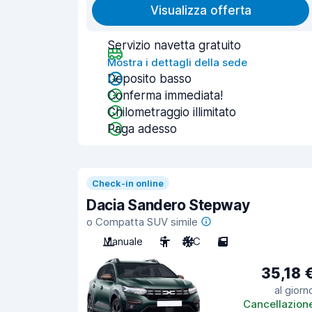
Visualizza offerta
Servizio navetta gratuito
Mostra i dettagli della sede
Deposito basso
Conferma immediata!
Chilometraggio illimitato
Paga adesso
Check-in online
Dacia Sandero Stepway
o Compatta SUV simile
Manuale
5
A/C
5
35,18 
al giorn
Cancellazion