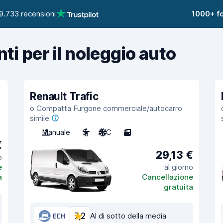
9.733 recensioni
1000+ fo
nti per il noleggio auto
Renault Trafic
o Compatta Furgone commerciale/autocarro
simile
Manuale
3
A/C
3
€
29,13 €
o
e
al giorno
a
Cancellazione
gratuita
7,2
Al di sotto della media