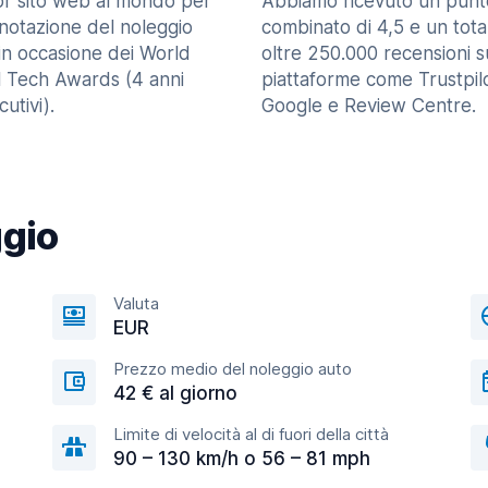
ior sito web al mondo per
Abbiamo ricevuto un punt
enotazione del noleggio
combinato di 4,5 e un tota
in occasione dei World
oltre 250.000 recensioni s
l Tech Awards (4 anni
piattaforme come Trustpilo
utivi).
Google e Review Centre.
ggio
Valuta
EUR
Prezzo medio del noleggio auto
42 € al giorno
Limite di velocità al di fuori della città
90 – 130 km/h o 56 – 81 mph