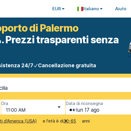
EUR
Italiano
Aiuto
oporto di Palermo
. Prezzi trasparenti senza
istenza 24/7
Cancellazione gratuita
ilia
Ora
Data di riconsegna
11:00 AM
lun 17 ago
e l'età è di
anni
iti d'America (USA)
30-65