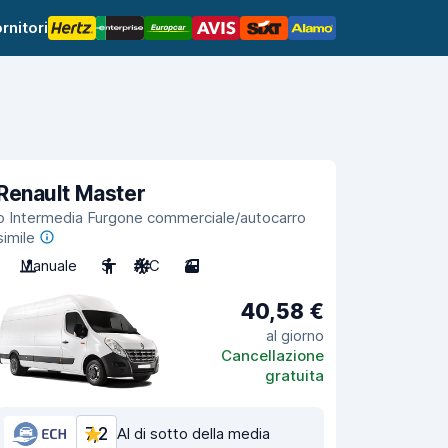
rnitori
Renault Master
o Intermedia Furgone commerciale/autocarro
simile
Manuale
3
A/C
3
40,58 €
al giorno
Cancellazione
gratuita
7,2
Al di sotto della media