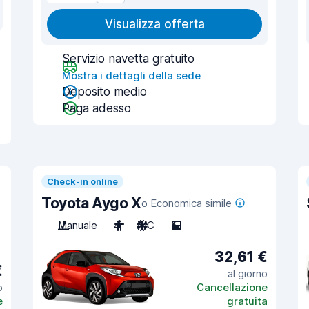
Visualizza offerta
Servizio navetta gratuito
Mostra i dettagli della sede
Deposito medio
Paga adesso
Check-in online
Toyota Aygo X
o Economica simile
Manuale
4
A/C
5
32,61 €
€
al giorno
o
Cancellazione
e
gratuita