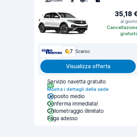
35,18 
al giorn
Cancellazion
gratuit
6,7
Scarso
Visualizza offerta
Servizio navetta gratuito
Mostra i dettagli della sede
Deposito medio
Conferma immediata!
Chilometraggio illimitato
Paga adesso