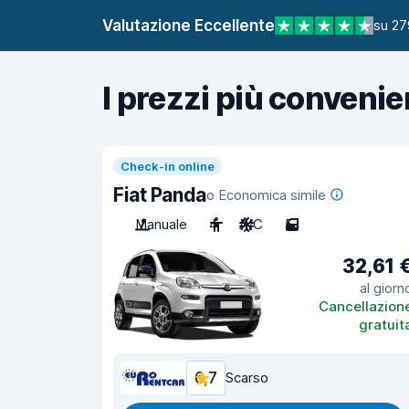
Valutazione Eccellente
su 27
I prezzi più convenie
Check-in online
Fiat Panda
o Economica simile
Manuale
4
A/C
5
32,61 
al giorn
Cancellazion
gratuit
6,7
Scarso