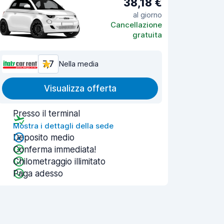
38,18 €
al giorno
Cancellazione
gratuita
7,7
Nella media
Visualizza offerta
Presso il terminal
Mostra i dettagli della sede
Deposito medio
Conferma immediata!
Chilometraggio illimitato
Paga adesso