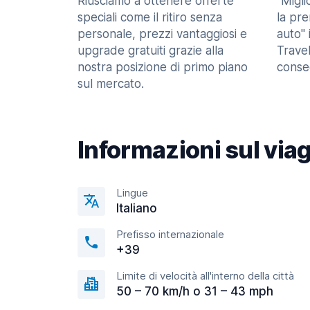
Riusciamo a ottenere offerte
"Migl
speciali come il ritiro senza
la pr
personale, prezzi vantaggiosi e
auto" 
upgrade gratuiti grazie alla
Trave
nostra posizione di primo piano
consec
sul mercato.
Informazioni sul via
Lingue
Italiano
Prefisso internazionale
+39
Limite di velocità all'interno della città
50 – 70 km/h o 31 – 43 mph