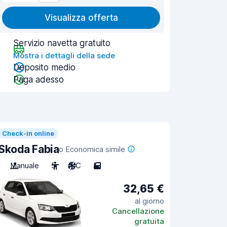
Visualizza offerta
Servizio navetta gratuito
Mostra i dettagli della sede
Deposito medio
Paga adesso
Check-in online
Skoda Fabia
o Economica simile
Manuale
5
A/C
5
32,65 €
al giorno
Cancellazione
gratuita