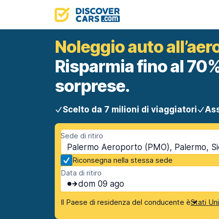
Noleggio auto all’aer
Risparmia fino al 70%
sorprese.
Scelto da 7 milioni di viaggiatori
Ass
Sede di ritiro
Palermo Aeroporto (PMO), Palermo, Sic
Riconsegna nella stessa sede
Data di ritiro
dom 09 ago
Il Paese di residenza del conducente è
Stati Un