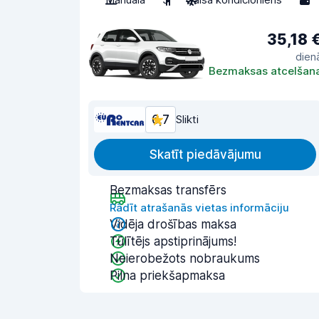
35,18 
dien
Bezmaksas atcelšan
6,7
Slikti
Skatīt piedāvājumu
Bezmaksas transfērs
Rādīt atrašanās vietas informāciju
Vidēja drošības maksa
Tūlītējs apstiprinājums!
Neierobežots nobraukums
Pilna priekšapmaksa