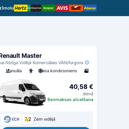
 zīmolu
Renault Master
vai līdzīga Vidējā Komerciālais VAN/furgons
Manuāla
3
Gaisa kondicionieris
3
40,58 €
dienā
Bezmaksas atcelšana
7,2
Zem vidējā