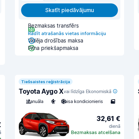
Skatīt piedāvājumu
Bezmaksas transfērs
Rādīt atrašanās vietas informāciju
Vidēja drošības maksa
Pilna priekšapmaksa
Tiešsaistes reģistrācija
Toyota Aygo X
vai līdzīga Ekonomiskā
Manuāla
4
Gaisa kondicionieris
5
32,61 €
€
dienā
ā
Bezmaksas atcelšana
a