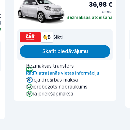
36,98 €
dienā
€
Bezmaksas atcelšana
ā
a
6,8
Slikti
Skatīt piedāvājumu
Bezmaksas transfērs
Rādīt atrašanās vietas informāciju
Vidēja drošības maksa
Neierobežots nobraukums
Pilna priekšapmaksa