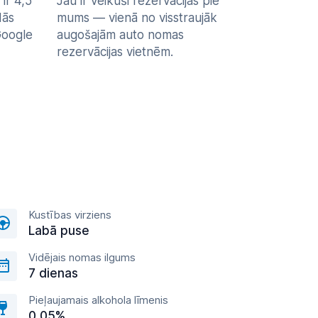
ir 4,5
Jau ir veikuši rezervācijas pie
dās
mums — vienā no visstraujāk
Google
augošajām auto nomas
rezervācijas vietnēm.
Kustības virziens
Labā puse
Vidējais nomas ilgums
7 dienas
Pieļaujamais alkohola līmenis
0,05%