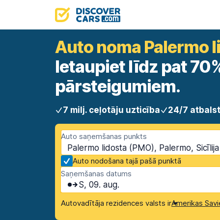
Auto noma Palermo l
Ietaupiet līdz pat 7
pārsteigumiem.
7 milj. ceļotāju uzticība
24/7 atbals
Auto saņemšanas punkts
Palermo lidosta (PMO), Palermo, Sicīlija
Auto nodošana tajā pašā punktā
Saņemšanas datums
S, 09. aug.
Autovadītāja rezidences valsts ir
Amerikas Savi