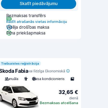
Skatīt piedāvājumu
Bezmaksas transfērs
Rādīt atrašanās vietas informāciju
Vidēja drošības maksa
Pilna priekšapmaksa
Tiešsaistes reģistrācija
Skoda Fabia
vai līdzīga Ekonomiskā
Manuāla
5
Gaisa kondicionieris
5
32,65 €
dienā
Bezmaksas atcelšana