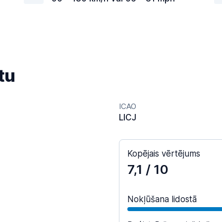
tu
ICAO
LICJ
Kopējais vērtējums
7,1
/ 10
Nokļūšana lidostā