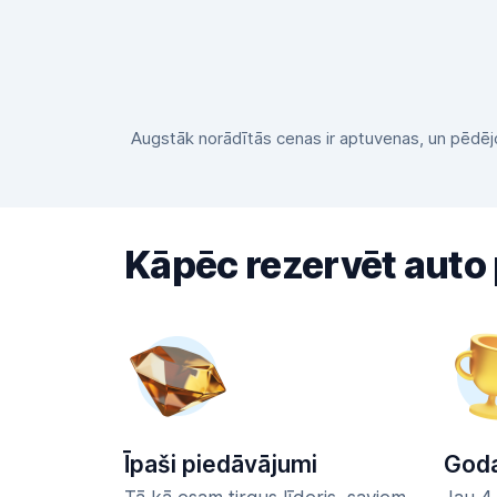
Augstāk norādītās cenas ir aptuvenas, un pēdējo 
Kāpēc rezervēt auto
Īpaši piedāvājumi
Goda