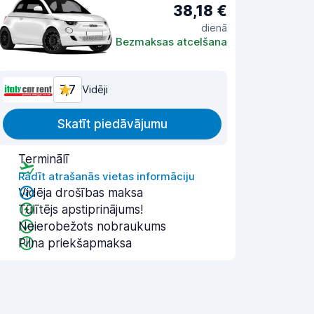
38,18 €
dienā
Bezmaksas atcelšana
7,7
Vidēji
Skatīt piedāvājumu
Terminālī
Rādīt atrašanās vietas informāciju
Vidēja drošības maksa
Tūlītējs apstiprinājums!
Neierobežots nobraukums
Pilna priekšapmaksa