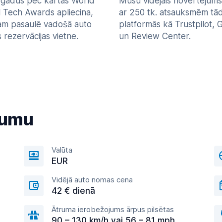
 gadus pēc kārtas World
Mūsu vidējais novērtējums 
l Tech Awards apliecina,
ar 250 tk. atsauksmēm tā
am pasaulē vadošā auto
platformās kā Trustpilot, 
rezervācijas vietne.
un Review Center.
ojumu
Valūta
EUR
Vidējā auto nomas cena
42 € dienā
Ātruma ierobežojums ārpus pilsētas
90 – 130 km/h vai 56 – 81 mph