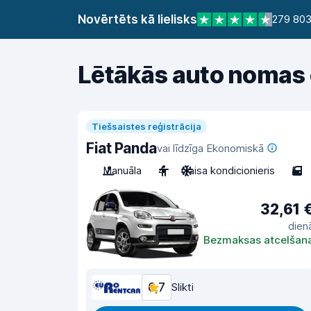
Novērtēts kā lielisks
279 80
Lētākās auto nomas
Tiešsaistes reģistrācija
Fiat Panda
vai līdzīga Ekonomiskā
Manuāla
4
Gaisa kondicionieris
5
32,61 
dien
Bezmaksas atcelšan
6,7
Slikti