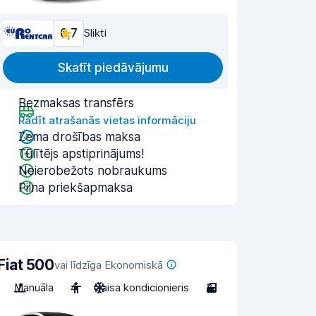
6,7
Slikti
Skatīt piedāvājumu
Bezmaksas transfērs
Rādīt atrašanās vietas informāciju
Zema drošības maksa
Tūlītējs apstiprinājums!
Neierobežots nobraukums
Pilna priekšapmaksa
Fiat 500
vai līdzīga Ekonomiskā
Manuāla
4
Gaisa kondicionieris
3