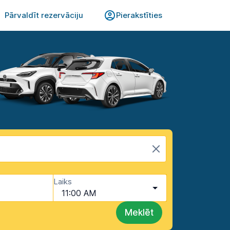
Pārvaldīt rezervāciju
Pierakstīties
Laiks
11:00 AM
Meklēt