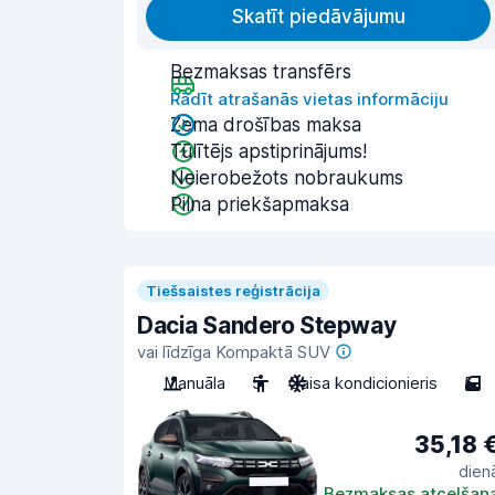
Skatīt piedāvājumu
Bezmaksas transfērs
Rādīt atrašanās vietas informāciju
Zema drošības maksa
Tūlītējs apstiprinājums!
Neierobežots nobraukums
Pilna priekšapmaksa
Tiešsaistes reģistrācija
Dacia Sandero Stepway
vai līdzīga Kompaktā SUV
Manuāla
5
Gaisa kondicionieris
5
35,18 
dien
Bezmaksas atcelšan