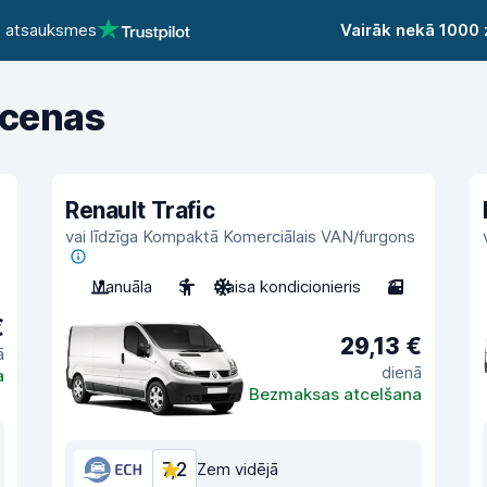
3 atsauksmes
Vairāk nekā 1000
 cenas
Renault Trafic
vai līdzīga Kompaktā Komerciālais VAN/furgons
Manuāla
3
Gaisa kondicionieris
3
€
29,13 €
ā
dienā
a
Bezmaksas atcelšana
7,2
Zem vidējā