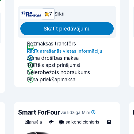
6,7
Slikti
Skatīt piedāvājumu
Bezmaksas transfērs
Rādīt atrašanās vietas informāciju
Zema drošības maksa
Tūlītējs apstiprinājums!
Neierobežots nobraukums
Pilna priekšapmaksa
Smart ForFour
vai līdzīga Mini
Manuāla
4
Gaisa kondicionieris
5