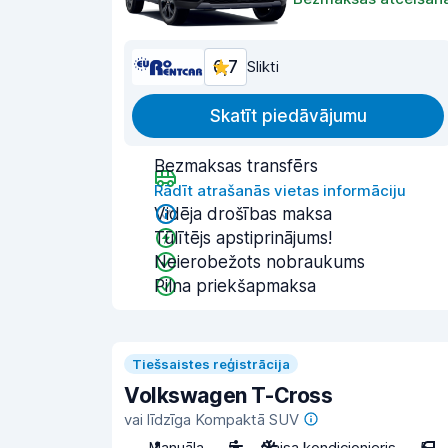
6,7
Slikti
Skatīt piedāvājumu
Bezmaksas transfērs
Rādīt atrašanās vietas informāciju
Vidēja drošības maksa
Tūlītējs apstiprinājums!
Neierobežots nobraukums
Pilna priekšapmaksa
Tiešsaistes reģistrācija
Volkswagen T-Cross
vai līdzīga Kompaktā SUV
Manuāla
5
Gaisa kondicionieris
5