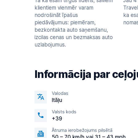
Tā kā esam tirgus līderis, saviem
Jau 4
klientiem vienmēr varam
Trave
nodrošināt īpašus
ka es
piedāvājumus: piemēram,
nomas 
bezkontakta auto saņemšanu,
izcilas cenas un bezmaksas auto
uzlabojumus.
Informācija par ceļ
Valodas
Itāļu
Valsts kods
+39
Ātruma ierobežojums pilsētā
50 – 70 km/h vai 31 – 43 mph