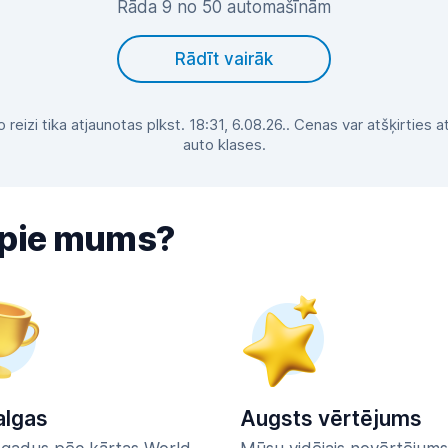
Rāda 9 no 50 automašīnām
Rādīt vairāk
reizi tika atjaunotas plkst. 18:31, 6.08.26.. Cenas var atšķirties
auto klases.
 pie mums?
lgas
Augsts vērtējums