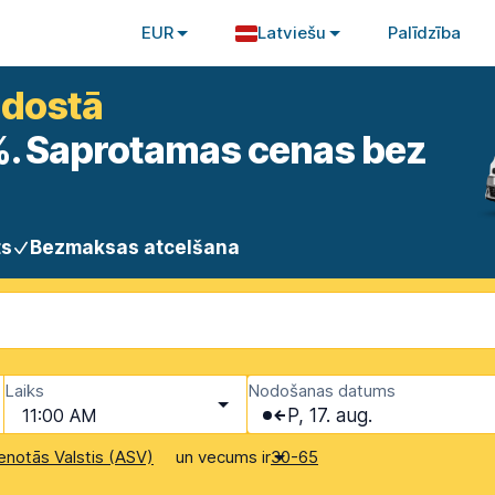
EUR
Latviešu
Palīdzība
idostā
0%. Saprotamas cenas bez
ts
Bezmaksas atcelšana
Laiks
Nodošanas datums
11:00 AM
P, 17. aug.
un vecums ir
enotās Valstis (ASV)
30-65