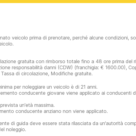
inato veicolo prima di prenotare, perché alcune condizioni, so
eicolo.
lazione gratuita con rimborso totale fino a 48 ore prima del rit
zione responsabilità danni (CDW)
(franchigia:
€ 1600.00
)
, Co
 Tassa di circolazione, Modifiche gratuite.
minima per noleggiare un veicolo è di 21 anni.
plemento conducente giovane viene applicato ai conducenti di 
prevista un'età massima.
mento conducente anziano non viene applicato.
ente di guida deve essere stata rilasciata da un'autorità com
del noleggio.