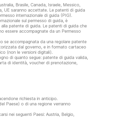
ustralia, Brasile, Canada, Israele, Messico,
, UE saranno accettate. Le patenti di guida
ermesso internazionale di guida (PIG).
ernazionale sul permesso di guida, è
alla patente di guida. Le patenti di guida che
) devono essere accompagnate da un Permesso
 solo se accompagnata da una regolare patente
autorizzata dal governo, e in formato cartaceo
o (non le versioni digitali).
ogno di quanto segue: patente di guida valida,
rta di identità, voucher di prenotazione,
cendone richiesta in anticipo.
no del Paese) o di una regione verranno
rsi nei seguenti Paesi: Austria, Belgio,