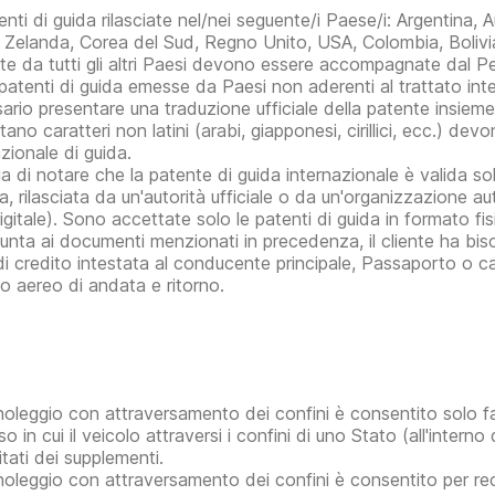
nti di guida rilasciate nel/nei seguente/i Paese/i: Argentina, A
Zelanda, Corea del Sud, Regno Unito, USA, Colombia, Bolivia
iate da tutti gli altri Paesi devono essere accompagnate dal P
 patenti di guida emesse da Paesi non aderenti al trattato int
ario presentare una traduzione ufficiale della patente insieme 
tano caratteri non latini (arabi, giapponesi, cirillici, ecc.
zionale di guida.
ga di notare che la patente di guida internazionale è valida
da, rilasciata da un'autorità ufficiale o da un'organizzazione 
gitale). Sono accettate solo le patenti di guida in formato fisic
iunta ai documenti menzionati in precedenza, il cliente ha bis
di credito intestata al conducente principale, Passaporto o ca
to aereo di andata e ritorno.
noleggio con attraversamento dei confini è consentito solo fa
o in cui il veicolo attraversi i confini di uno Stato (all'inter
tati dei supplementi.
noleggio con attraversamento dei confini è consentito per reca