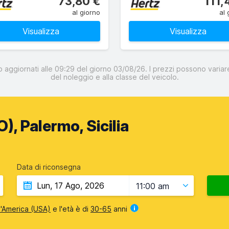
73,80 €
111,
al giorno
al 
Visualizza
Visualizza
o aggiornati alle 09:29 del giorno 03/08/26. I prezzi possono variare
del noleggio e alla classe del veicolo.
, Palermo, Sicilia
Data di riconsegna
11:00 am
 d'America (USA)
e l'età è di
30-65
anni