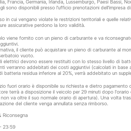
dia, Francia, Germania, Irlanda, Lussemburgo, Paesi Bassi, No
gli sono disponibili presso l'ufficio prenotazioni dell'impresa d
o in cui vengano violate le restrizioni territoriali e quelle relat
ure assicurative perdono la loro validità.
colo viene fornito con un pieno di carburante e va riconsegna
ggiuntivi.
ernativa, il cliente può acquistare un pieno di carburante al m
 serbatoio vuoto.
li elettrici devono essere restituiti con lo stesso livello di b
nti verranno addebitati dei costi aggiuntivi (calcolati in base 
o di batteria residua inferiore al 20%, verrà addebitato un sup
vizio fuori orario è disponibile su richiesta e dietro pagamento
itore terrà a disposizione il veicolo per 29 minuti dopo l'orari
non va oltre il suo normale orario di apertura). Una volta tra
azione del cliente venga annullata senza rimborso.
 & Riconsegna
- 23:59