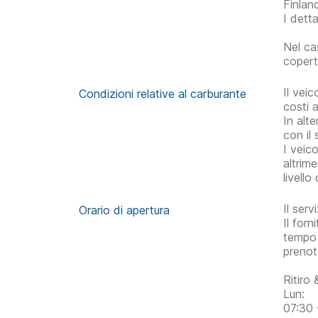
Finlan
I detta
Nel cas
copert
Il vei
Condizioni relative al carburante
costi a
In alt
con il
I veico
altrime
livell
Il ser
Orario di apertura
Il forn
tempo 
prenot
Ritiro
Lun:
07:30 