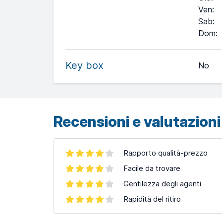
Ven
:
Sab
:
+
Dom
:
−
Key box
No
Leaflet
| ©
OpenStreetMap
contributors ©
CARTO
Recensioni e valutazioni 
Rapporto qualità-prezzo
Facile da trovare
Gentilezza degli agenti
Rapidità del ritiro