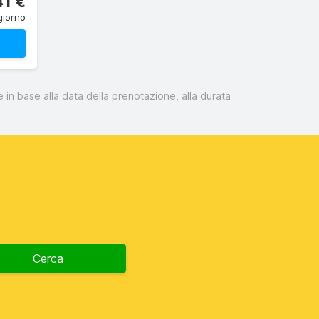
41 €
giorno
 in base alla data della prenotazione, alla durata
Cerca