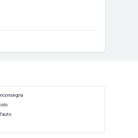
 riconsegna
colo
l'auto