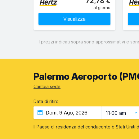
72,78 €
al giorno
Visualizza
I prezzi indicati sopra sono approssimativi e son
Palermo Aeroporto (PMO)
Cambia sede
Data di ritiro
11:00 am
Il Paese di residenza del conducente è
Stati Uniti