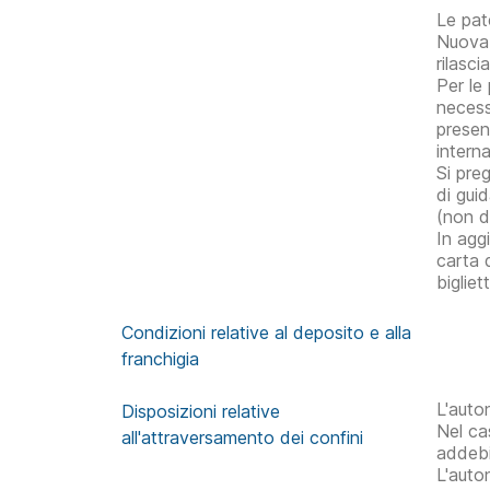
Le pate
Nuova 
rilasc
Per le
necess
presen
interna
Si pre
di gui
(non di
In agg
carta 
bigliet
Condizioni relative al deposito e alla
franchigia
L'auto
Disposizioni relative
Nel cas
all'attraversamento dei confini
addebi
L'auto