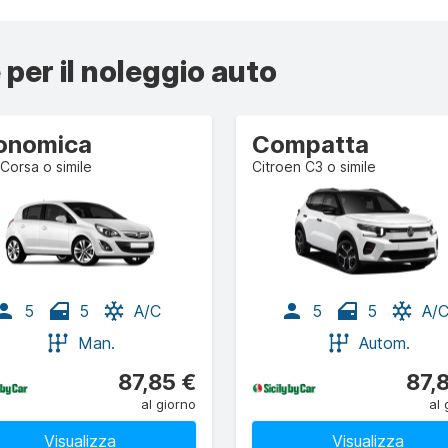
 per il noleggio auto
onomica
Compatta
Corsa o simile
Citroen C3 o simile
5
5
A/C
5
5
A/
Man.
Autom.
87,85 €
87,
al giorno
al 
Visualizza
Visualizza