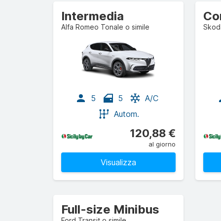
Intermedia
Alfa Romeo Tonale o simile
Skoda
5
5
A/C
Autom.
120,88 €
al giorno
Visualizza
Full-size Minibus
Ford Transit o simile