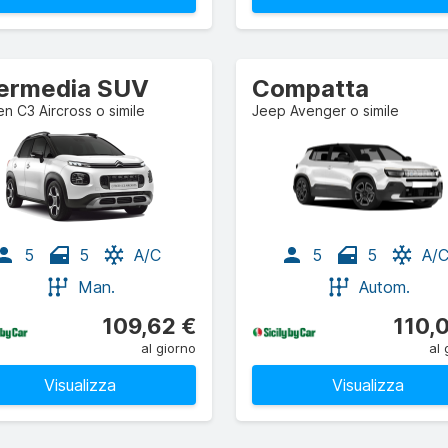
termedia SUV
Compatta
en C3 Aircross o simile
Jeep Avenger o simile
5
5
A/C
5
5
A/
Man.
Autom.
109,62 €
110,
al giorno
al 
Visualizza
Visualizza