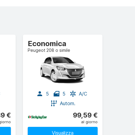
Economica
Peugeot 208 o simile
C
5
5
A/C
Autom.
89 €
99,59 €
giorno
al giorno
Visualizza