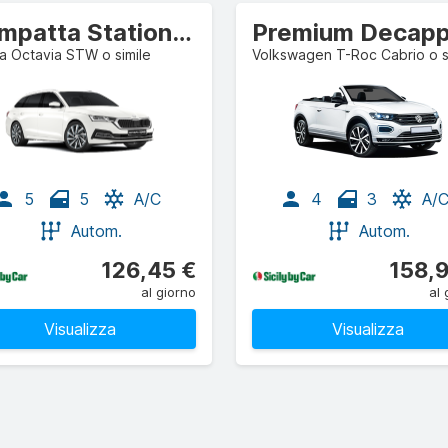
Compatta Station wagon
 Octavia STW o simile
Volkswagen T-Roc Cabrio o s
5
5
A/C
4
3
A/
Autom.
Autom.
126,45 €
158,
al giorno
al 
Visualizza
Visualizza