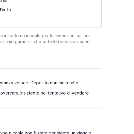
colo
l'auto
mo inserito un modulo per le recensioni qui, ma
ssiamo garantirti che tutte le recensioni sono
bbastanza veloce. Deposito non molto alto.
overcars. Insistente nel tentativo di vendere
bine piccole non è stato per niente un viaggio