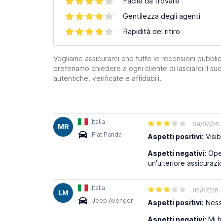
Facile da trovare
Gentilezza degli agenti
Rapidità del ritiro
Vogliamo assicurarci che tutte le recensioni pubblic
preferiamo chiedere a ogni cliente di lasciarci il 
autentiche, verificate e affidabili.
Italia
09/07/26
MR
Fiat Panda
Aspetti positivi:
Visib
Aspetti negativi:
Oper
un'ulteriore assicuraz
Italia
05/07/26
LM
Jeep Avenger
Aspetti positivi:
Nes
Aspetti negativi:
Mi h