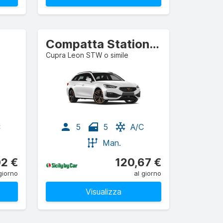
Compatta Station wagon
Cupra Leon STW o simile
C
5
5
A/C
Man.
02 €
120,67 €
giorno
al giorno
Visualizza