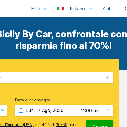
EUR
Italiano
icily By Car, confrontale con 
risparmia fino al 70%!
a
Data di riconsegna
11:00 am
iti d'America (USA)
e l'età è di
30-65
anni