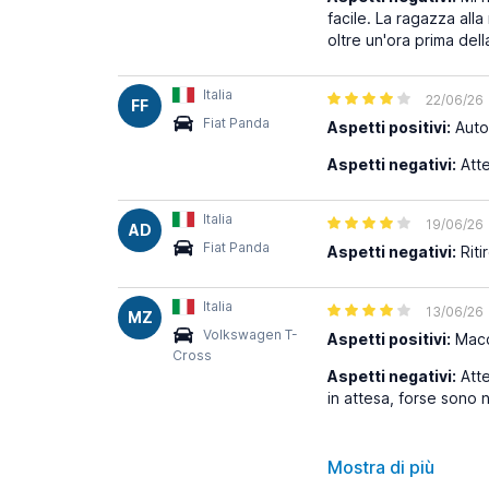
facile. La ragazza al
oltre un'ora prima del
Italia
22/06/26
FF
Fiat Panda
Aspetti positivi:
Auto 
Aspetti negativi:
Atte
Italia
19/06/26
AD
Fiat Panda
Aspetti negativi:
Riti
Italia
13/06/26
MZ
Volkswagen T-
Aspetti positivi:
Macch
Cross
Aspetti negativi:
Atte
in attesa, forse sono 
Mostra di più