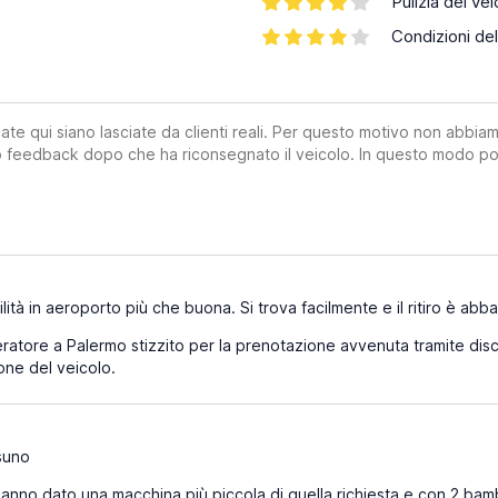
Pulizia del vei
Condizioni del
ate qui siano lasciate da clienti reali. Per questo motivo non abbia
suo feedback dopo che ha riconsegnato il veicolo. In questo modo po
ilità in aeroporto più che buona. Si trova facilmente e il ritiro è a
atore a Palermo stizzito per la prenotazione avvenuta tramite disc
ione del veicolo.
suno
anno dato una macchina più piccola di quella richiesta e con 2 bam