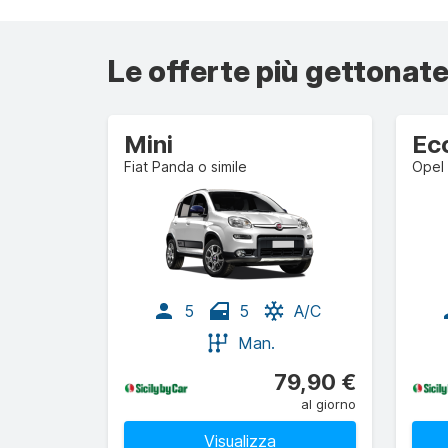
Le offerte più gettonate
Mini
Ec
Fiat Panda o simile
Opel 
5
5
A/C
Man.
79,90 €
al giorno
Visualizza