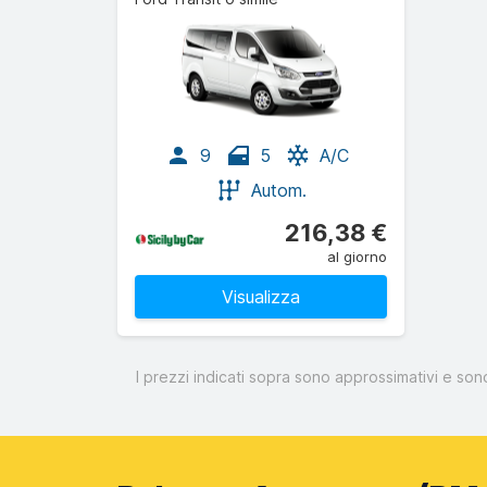
9
5
A/C
Autom.
216,38 €
al giorno
Visualizza
I prezzi indicati sopra sono approssimativi e son