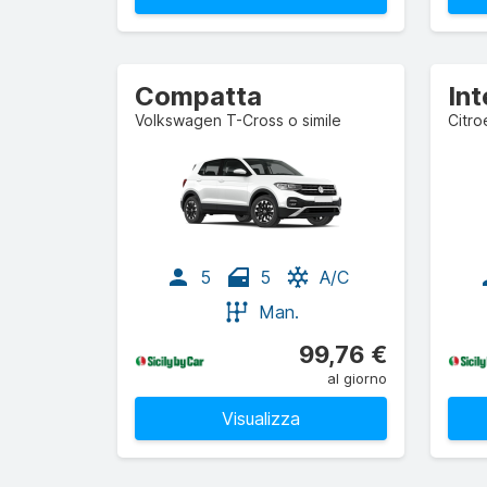
Compatta
In
Volkswagen T-Cross o simile
Citro
5
5
A/C
Man.
99,76 €
al giorno
Visualizza