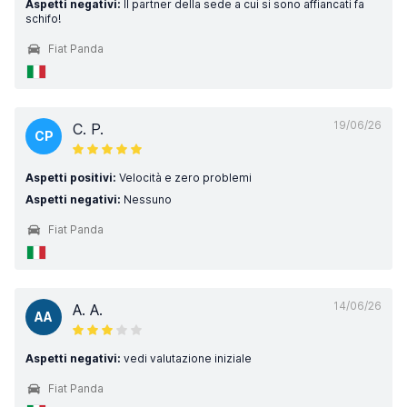
Aspetti negativi:
Il partner della sede a cui si sono affiancati fa
schifo!
Fiat Panda
19/06/26
C. P.
CP
Aspetti positivi:
Velocità e zero problemi
Aspetti negativi:
Nessuno
Fiat Panda
14/06/26
A. A.
AA
Aspetti negativi:
vedi valutazione iniziale
Fiat Panda