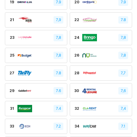
19
7.9
20
7.9
21
7,9
22
7.8
23
7,8
24
7,8
25
7,8
26
7,8
27
7.8
28
7,7
29
7.6
30
7,6
31
7.4
32
7,4
33
7.2
34
7.1