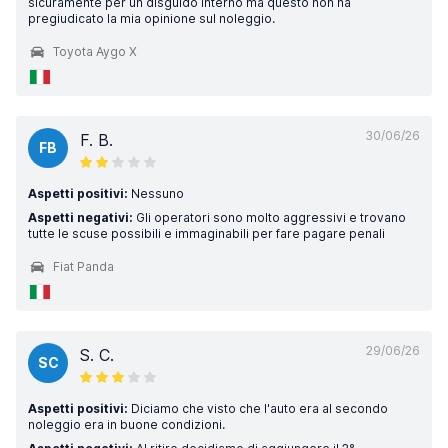
sicuramente per un disguido interno ma questo non ha
pregiudicato la mia opinione sul noleggio.
Toyota Aygo X
30/06/26
F. B.
FB
Aspetti positivi:
Nessuno
Aspetti negativi:
Gli operatori sono molto aggressivi e trovano
tutte le scuse possibili e immaginabili per fare pagare penali
Fiat Panda
29/06/26
S. C.
SC
Aspetti positivi:
Diciamo che visto che l'auto era al secondo
noleggio era in buone condizioni.