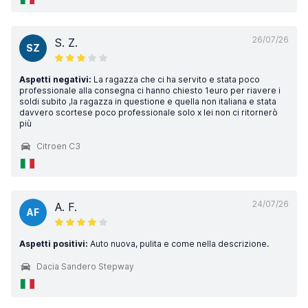
26/07/26
S. Z.
SZ
Aspetti negativi:
La ragazza che ci ha servito e stata poco
professionale alla consegna ci hanno chiesto 1euro per riavere i
soldi subito ,la ragazza in questione e quella non italiana e stata
davvero scortese poco professionale solo x lei non ci ritornerò
più
Citroen C3
24/07/26
A. F.
AF
Aspetti positivi:
Auto nuova, pulita e come nella descrizione.
Dacia Sandero Stepway