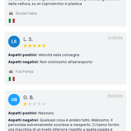
della vettura, su un copricerchio in plastica
Skoda Fabia
31/05/26
L. S.
LS
Aspetti positivi:
Velocità nella consegna
Aspetti negativi:
Non vicinissimo all’aereoporto
Fiat Panda
26/05/26
G. B.
GB
Aspetti positivi:
Nessuno
Aspetti negativi:
Qualsiasi cosa è andato tutto. Malissimo. Il
personale estremamente scortese e inesperto. Ci hanno fornito
una macchina di un livello inferiore rispetto a quella pagata e