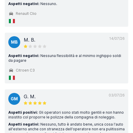
Aspetti negativi:
Nessuno.
Renault Clio
14/07/26
M. B.
MB
Aspetti negativi:
Nessuna flessibilità e al minimo inghippo soldi
da pagare
Citroen C3
03/07/26
G. M.
GM
Aspetti positivi:
Gli operatori sono stati molto gentili e non hanno
insistito col proporre le polizze della compagnia di noleggio.
Aspetti negativi:
Nessuno, tutto è andato bene, unica cosa l'auto
all'esterno anche con stranezza dell'operatore non era pulitissima