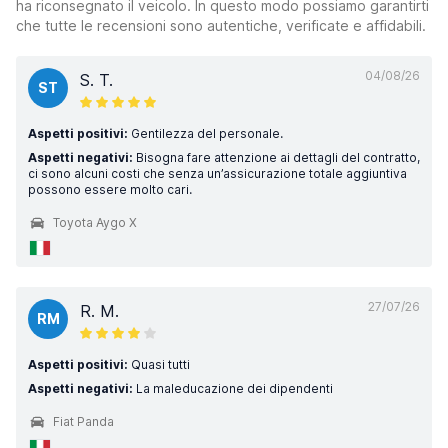
ha riconsegnato il veicolo. In questo modo possiamo garantirti
che tutte le recensioni sono autentiche, verificate e affidabili.
04/08/26
S. T.
ST
Aspetti positivi:
Gentilezza del personale.
Aspetti negativi:
Bisogna fare attenzione ai dettagli del contratto,
ci sono alcuni costi che senza un’assicurazione totale aggiuntiva
possono essere molto cari.
Toyota Aygo X
27/07/26
R. M.
RM
Aspetti positivi:
Quasi tutti
Aspetti negativi:
La maleducazione dei dipendenti
Fiat Panda