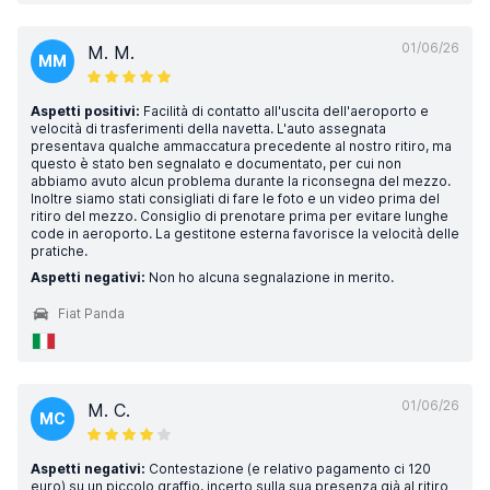
01/06/26
M. M.
MM
Aspetti positivi:
Facilità di contatto all'uscita dell'aeroporto e
velocità di trasferimenti della navetta. L'auto assegnata
presentava qualche ammaccatura precedente al nostro ritiro, ma
questo è stato ben segnalato e documentato, per cui non
abbiamo avuto alcun problema durante la riconsegna del mezzo.
Inoltre siamo stati consigliati di fare le foto e un video prima del
ritiro del mezzo. Consiglio di prenotare prima per evitare lunghe
code in aeroporto. La gestitone esterna favorisce la velocità delle
pratiche.
Aspetti negativi:
Non ho alcuna segnalazione in merito.
Fiat Panda
01/06/26
M. C.
MC
Aspetti negativi:
Contestazione (e relativo pagamento ci 120
euro) su un piccolo graffio, incerto sulla sua presenza già al ritiro