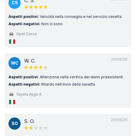
C. S.
CS
Aspetti positivi:
Velocità nella consegna e nel servizio navetta
Aspetti negativi:
Non ci sono
Opel Corsa
20/06/26
W. C.
WC
Aspetti positivi:
Attenzione nella verifica dei danni preesistenti
Aspetti negativi:
Ritardo nell'invio della navetta
Toyota Aygo X
20/06/26
S. O.
SO