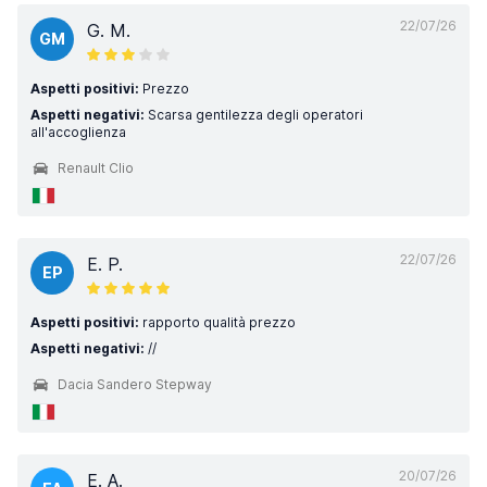
22/07/26
G. M.
GM
Aspetti positivi:
Prezzo
Aspetti negativi:
Scarsa gentilezza degli operatori
all'accoglienza
Renault Clio
22/07/26
E. P.
EP
Aspetti positivi:
rapporto qualità prezzo
Aspetti negativi:
//
Dacia Sandero Stepway
20/07/26
E. A.