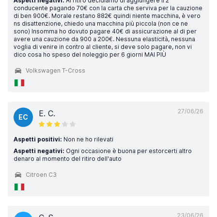
Aspetti negativi:
Al ritiro decidiamo di aggiungere il 2°
conducente pagando 70€ con la carta che serviva per la cauzione
di ben 900€. Morale restano 882€ quindi niente macchina, è vero
ns disattenzione, chiedo una macchina più piccola (non ce ne
sono) Insomma ho dovuto pagare 40€ di assicurazione al di per
avere una cauzione da 900 a 200€. Nessuna elasticità, nessuna
voglia di venire in contro al cliente, si deve solo pagare, non vi
dico cosa ho speso del noleggio per 6 giorni MAI PIÙ
Volkswagen T-Cross
27/06/26
E. C.
EC
Aspetti positivi:
Non ne ho rilevati
Aspetti negativi:
Ogni occasione è buona per estorcerti altro
denaro al momento del ritiro dell'auto
Citroen C3
23/06/26