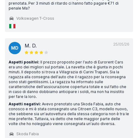
prenotata. Per 3 minuti di ritardo ci hanno fatto pagare €71 di
penale Ma?
Volkswagen T-Cross
25/05/26
M. D.
MD
Aspetti positivi:
Il prezzo proposto per l'auto di Eurorent Cars
era uno dei migliori sul portale. La navetta che è giunta in pochi
minuti. Il deposito si trova a Villagrazia di Carini Trapani. Sia la
ragazza alla consegna dell'auto che il ragazzo per la riconsegna
sono stati gentilissimi. La ragazza ha informato sulle
caratteristiche dell'assicurazione copertura totale e sul fatto che
in caso di danno dobbiamo anticipare i soldi, ma non ha insistito
per fare la loro.
Aspetti negativi:
Avevo prenotato una Skoda Fabia, auto che
conosco e mi è stata consegnato una Citroen C3, modello nuovo,
che sebbene sia un'autovettura della stessa categoria non è tra le
mie preferite. Tuttavia, va detto che nelle maggior parte delle
volte che ho noleggiato viene consegnata un'auto diversa.
Skoda Fabia