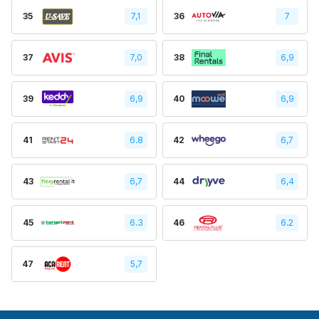
35
7,1
36
7
37
7,0
38
6,9
39
6,9
40
6,9
41
6.8
42
6,7
43
6,7
44
6,4
45
6.3
46
6.2
47
5,7