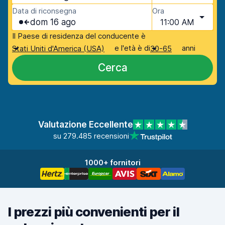
Data di riconsegna
Ora
dom 16 ago
11:00 AM
Il Paese di residenza del conducente è
e l'età è di
anni
Stati Uniti d'America (USA)
30-65
Cerca
Valutazione Eccellente
su 279.485 recensioni
1000+ fornitori
I prezzi più convenienti per il