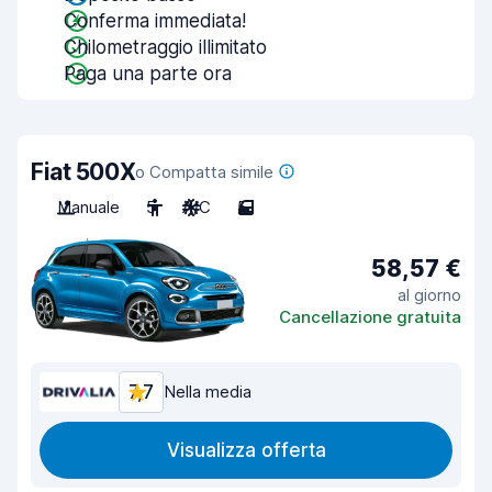
Conferma immediata!
Chilometraggio illimitato
Paga una parte ora
Fiat 500X
o Compatta simile
Manuale
5
A/C
5
58,57 €
al giorno
Cancellazione gratuita
7,7
Nella media
Visualizza offerta