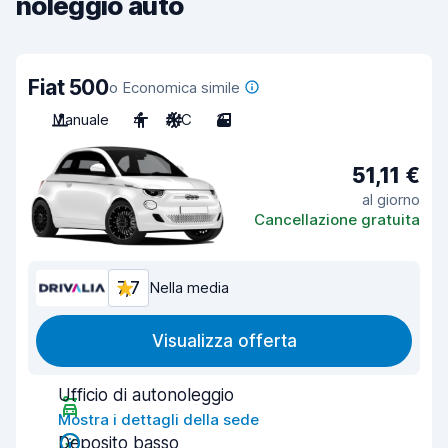
noleggio auto
Fiat 500
o Economica simile
Manuale
4
A/C
3
51,11 €
al giorno
Cancellazione gratuita
7,7
Nella media
Visualizza offerta
Ufficio di autonoleggio
Mostra i dettagli della sede
Deposito basso