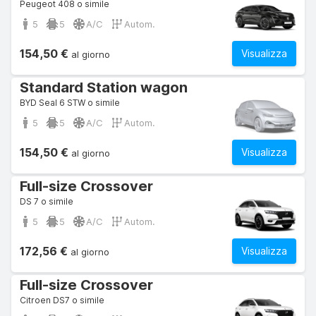
Peugeot 408 o simile
5
5
A/C
Autom.
154,50 €
Visualizza
al giorno
Standard Station wagon
BYD Seal 6 STW o simile
5
5
A/C
Autom.
154,50 €
Visualizza
al giorno
Full-size Crossover
DS 7 o simile
5
5
A/C
Autom.
172,56 €
Visualizza
al giorno
Full-size Crossover
Citroen DS7 o simile