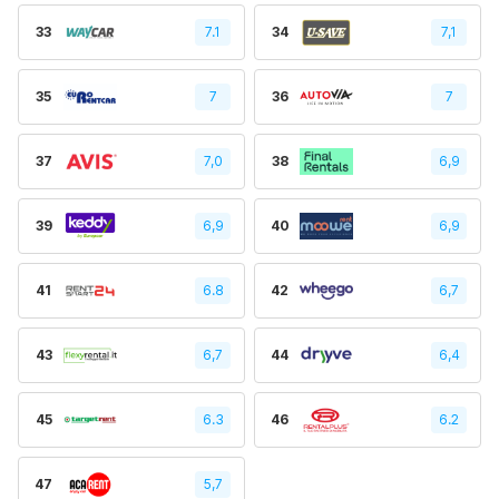
33
7.1
34
7,1
35
7
36
7
37
7,0
38
6,9
39
6,9
40
6,9
41
6.8
42
6,7
43
6,7
44
6,4
45
6.3
46
6.2
47
5,7