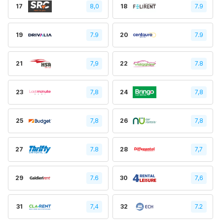
17
8,0
18
7.9
19
7.9
20
7.9
21
7,9
22
7.8
23
7,8
24
7,8
25
7,8
26
7,8
27
7.8
28
7,7
29
7.6
30
7,6
31
7,4
32
7.2