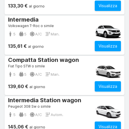
133,30 €
Visualizza
al giorno
Intermedia
Volkswagen T-Roc o simile
5
5
A/C
Man.
135,61 €
Visualizza
al giorno
Compatta Station wagon
Fiat Tipo STW o simile
5
5
A/C
Man.
139,60 €
Visualizza
al giorno
Intermedia Station wagon
Peugeot 308 Sw o simile
5
5
A/C
Autom.
145,06 €
Visualizza
al giorno