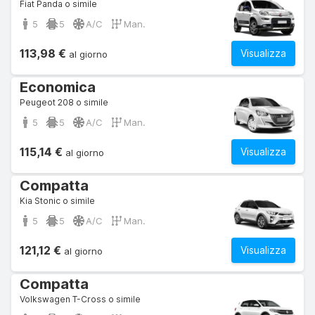
Fiat Panda o simile
5
5
A/C
Man.
113,98 €
Visualizza
al giorno
Economica
Peugeot 208 o simile
5
5
A/C
Man.
115,14 €
Visualizza
al giorno
Compatta
Kia Stonic o simile
5
5
A/C
Man.
121,12 €
Visualizza
al giorno
Compatta
Volkswagen T-Cross o simile