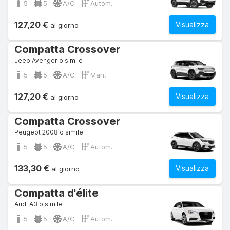
5
5
A/C
Autom.
127,20 €
Visualizza
al giorno
Compatta Crossover
Jeep Avenger o simile
5
5
A/C
Man.
127,20 €
Visualizza
al giorno
Compatta Crossover
Peugeot 2008 o simile
5
5
A/C
Autom.
133,30 €
Visualizza
al giorno
Compatta d'élite
Audi A3 o simile
5
5
A/C
Autom.