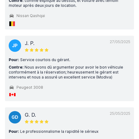
Contre:
comme expliqué au dessus, et voiture avec témoin
moteur après deux jours de location.
Nissan Qashqai
27/05/2025
J. P.
JP
Pour:
Service courtois du gérant.
Contre:
Nous avons dû argumenter pour avoir le bon véhicule
conformément à la réservation; heureusement le gérant est
intervenu et nous a assuré un excellent service (Modiva)
Peugeot 3008
25/05/2025
G. D.
GD
Pour:
Le professionnalisme la rapidité le sérieux