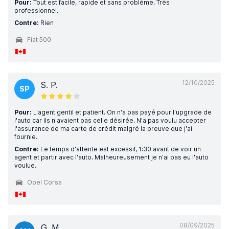
Pour:
Tout est facile, rapide et sans problème. Très
professionnel.
Contre:
Rien
Fiat 500
12/10/2025
S. P.
SP
Pour:
L'agent gentil et patient. On n'a pas payé pour l'upgrade de
l'auto car ils n'avaient pas celle désirée. N'a pas voulu accepter
l'assurance de ma carte de crédit malgré la preuve que j'ai
fournie.
Contre:
Le temps d'attente est excessif, 1:30 avant de voir un
agent et partir avec l'auto. Malheureusement je n'ai pas eu l'auto
voulue.
Opel Corsa
08/09/2025
G. M.