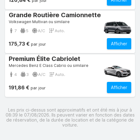
126,84 €
par jour
Grande Routière Camionnette
Volkswagen Multivan ou similaire
7
5
A/C
Auto.
175,73 €
Afficher
par jour
Premium Élite Cabriolet
Mercedes Benz E Class Cabrio ou similaire
4
3
A/C
Auto.
191,86 €
Afficher
par jour
Les prix ci-dessus sont approximatifs et ont été mis à jour à
08:39 le 07/08/2026. Ils peuvent varier en fonction des dates
de réservation, de la durée de location et de la catégorie de
voiture.