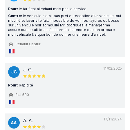
Pour:
le tarif est alléchant mais pas le service
Contre:
le vehicule n'etait pas pret et reception d'un vehicule tout
mouillé et laver vite fait. impossible de voir les rayures ou bosse
sur un vehicule noir et mouillé Mr Rodrigues le manager ma
assuré que cetait tout a fait normal d'attendre que lon prepare
mon vehicule !! a quoi bon de donner une heure d'arrivé!!
Renault Captur
11/02/2025
J. G.
JG
Pour:
Rapidité
Fiat 500
17/11/2024
A. A.
AA