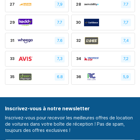
27
7,9
28
7.7
29
7.7
30
7,7
31
7.6
32
7,4
33
7,3
34
7,2
35
6.8
36
5,9
Inscrivez-vous à notre newsletter
Inscrivez-vous pour recevoir les meilleures offres de location
de voitures dans votre boîte de réception ! Pas de spam,
toujours des offres exclusives !