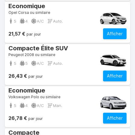
Economique
Opel Corsa ou similaire
5
4
A/C
Auto.
21,57 €
Afficher
par jour
Compacte Élite SUV
Peugeot 2008 ou similaire
5
5
A/C
Auto.
26,43 €
Afficher
par jour
Economique
Volkswagen Polo ou similaire
5
4
A/C
Man.
26,78 €
Afficher
par jour
Compacte