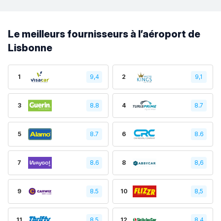
Le meilleurs fournisseurs à l’aéroport de
Lisbonne
1
9,4
2
9,1
3
8.8
4
8.7
5
8.7
6
8.6
7
8.6
8
8,6
9
8.5
10
8,5
11
8,5
12
8,4