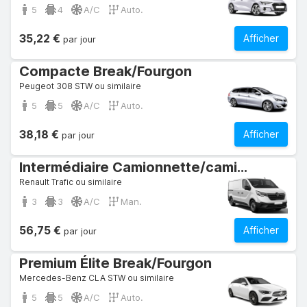
5
4
A/C
Auto.
35,22 €
Afficher
par jour
Compacte Break/Fourgon
Peugeot 308 STW ou similaire
5
5
A/C
Auto.
38,18 €
Afficher
par jour
Intermédiaire Camionnette/camion commercial
Renault Trafic ou similaire
3
3
A/C
Man.
56,75 €
Afficher
par jour
Premium Élite Break/Fourgon
Mercedes-Benz CLA STW ou similaire
5
5
A/C
Auto.