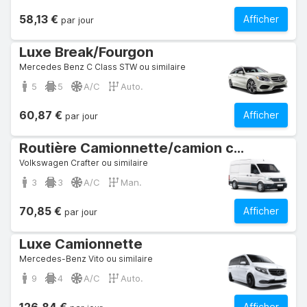
58,13 €
Afficher
par jour
Luxe Break/Fourgon
Mercedes Benz C Class STW ou similaire
5
5
A/C
Auto.
60,87 €
Afficher
par jour
Routière Camionnette/camion commercial
Volkswagen Crafter ou similaire
3
3
A/C
Man.
70,85 €
Afficher
par jour
Luxe Camionnette
Mercedes-Benz Vito ou similaire
9
4
A/C
Auto.
Afficher