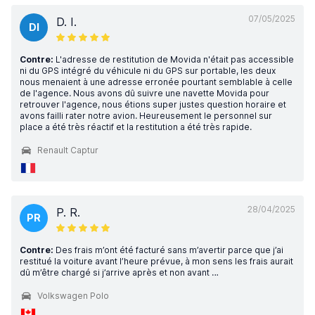
07/05/2025
D. I.
DI
Contre:
L'adresse de restitution de Movida n'était pas accessible
ni du GPS intégré du véhicule ni du GPS sur portable, les deux
nous menaient à une adresse erronée pourtant semblable à celle
de l'agence. Nous avons dû suivre une navette Movida pour
retrouver l'agence, nous étions super justes question horaire et
avons failli rater notre avion. Heureusement le personnel sur
place a été très réactif et la restitution a été très rapide.
Renault Captur
28/04/2025
P. R.
PR
Contre:
Des frais m’ont été facturé sans m’avertir parce que j’ai
restitué la voiture avant l’heure prévue, à mon sens les frais aurait
dû m’être chargé si j’arrive après et non avant …
Volkswagen Polo