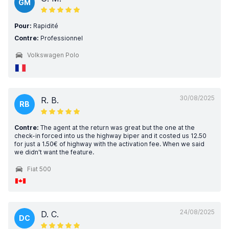
GM
Pour:
Rapidité
Contre:
Professionnel
Volkswagen Polo
30/08/2025
R. B.
RB
Contre:
The agent at the return was great but the one at the
check-in forced into us the highway biper and it costed us 12.50
for just a 1.50€ of highway with the activation fee. When we said
we didn't want the feature.
Fiat 500
24/08/2025
D. C.
DC