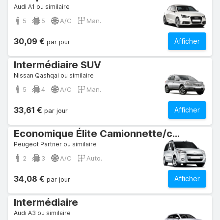
Audi A1 ou similaire
5
5
A/C
Man.
30,09 €
Afficher
par jour
Intermédiaire SUV
Nissan Qashqai ou similaire
5
4
A/C
Man.
33,61 €
Afficher
par jour
Economique Élite Camionnette/camion commercial
Peugeot Partner ou similaire
2
3
A/C
Auto.
34,08 €
Afficher
par jour
Intermédiaire
Audi A3 ou similaire