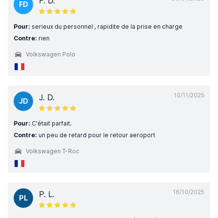
F. D.
FD
Pour:
serieux du personnel , rapidite de la prise en charge
Contre:
rien
Volkswagen Polo
10/11/2025
J. D.
JD
Pour:
C'était parfait.
Contre:
un peu de retard pour le retour aeroport
Volkswagen T-Roc
16/10/2025
P. L.
PL