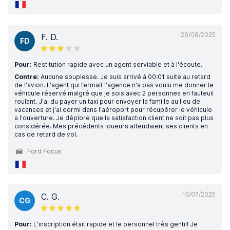
26/08/2025
F. D.
FD
Pour:
Restitution rapide avec un agent serviable et à l'écoute.
Contre:
Aucune souplesse. Je suis arrivé à 00:01 suite au retard
de l'avion. L'agent qui fermait l'agence n'a pas voulu me donner le
véhicule réservé malgré que je sois avec 2 personnes en fauteuil
roulant. J'ai du payer un taxi pour envoyer la famille au lieu de
vacances et j'ai dormi dans l'aéroport pour récupérer le véhicule
a l'ouverture. Je déplore que la satisfaction client ne soit pas plus
considérée. Mes précédents loueurs attendaient ses clients en
cas de retard de vol.
Ford Focus
15/07/2025
C. G.
CG
Pour:
L’inscription était rapide et le personnel très gentil! Je