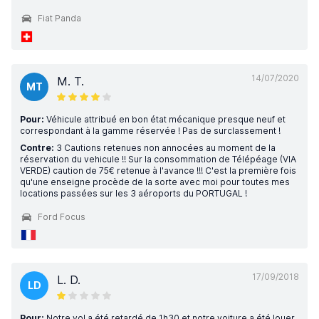
Fiat Panda
14/07/2020
M. T.
MT
Pour:
Véhicule attribué en bon état mécanique presque neuf et
correspondant à la gamme réservée ! Pas de surclassement !
Contre:
3 Cautions retenues non annocées au moment de la
réservation du vehicule !! Sur la consommation de Télépéage (VIA
VERDE) caution de 75€ retenue à l'avance !!! C'est la première fois
qu'une enseigne procède de la sorte avec moi pour toutes mes
locations passées sur les 3 aéroports du PORTUGAL !
Ford Focus
17/09/2018
L. D.
LD
Pour:
Notre vol a été retardé de 1h30 et notre voiture a été louer