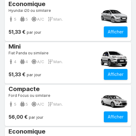
Economique
Hyundai i20 ou similaire
5
5
A/C
Man.
51,33 €
Afficher
par jour
Mini
Fiat Panda ou similaire
4
4
A/C
Man.
51,33 €
Afficher
par jour
Compacte
Ford Focus ou similaire
5
5
A/C
Man.
56,00 €
Afficher
par jour
Economique