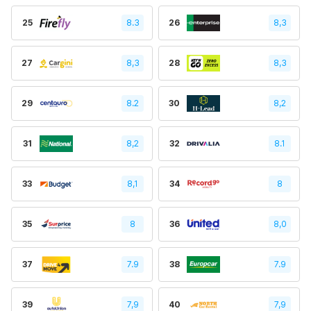
25
8.3
26
8,3
27
8,3
28
8,3
29
8.2
30
8,2
31
8,2
32
8.1
33
8,1
34
8
35
8
36
8,0
37
7.9
38
7.9
39
7,9
40
7,9