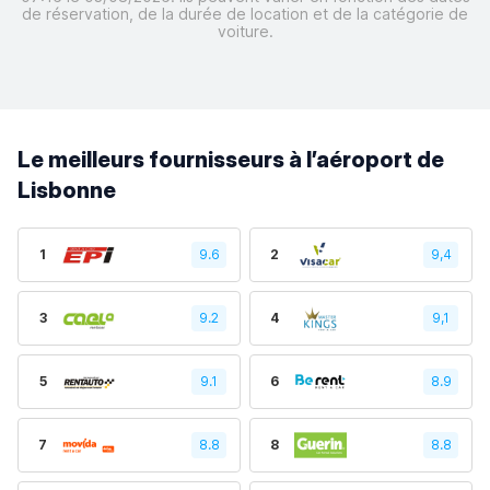
de réservation, de la durée de location et de la catégorie de
voiture.
Le meilleurs fournisseurs à l’aéroport de
Lisbonne
1
9.6
2
9,4
3
9.2
4
9,1
5
9.1
6
8.9
7
8.8
8
8.8