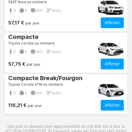
SEAT Ibiza ou similaire
5
5
A/C
Auto.
57,17 €
Afficher
par jour
Compacte
Toyota Corolla ou similaire
5
5
A/C
Auto.
57,75 €
Afficher
par jour
Compacte Break/Fourgon
Toyota Corolla STW ou similaire
5
5
A/C
Auto.
116,21 €
Afficher
par jour
Les prix ci-dessus sont approximatifs et ont été mis à jour à
07:16 le 03/08/2026. Ils peuvent varier en fonction des dates