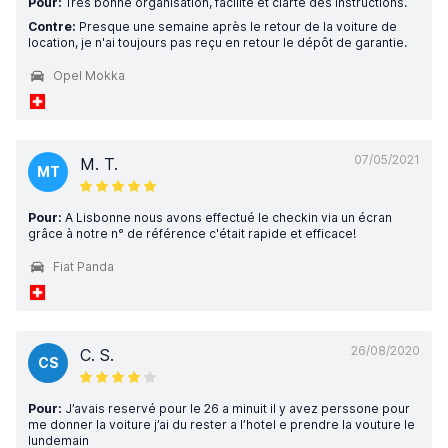
Pour:
Très bonne organisation, facilité et clarté des instructions.
Contre:
Presque une semaine après le retour de la voiture de
location, je n'ai toujours pas reçu en retour le dépôt de garantie.
Opel Mokka
07/05/2021
M. T.
MT
Pour:
A Lisbonne nous avons effectué le checkin via un écran
grâce à notre n° de référence c'était rapide et efficace!
Fiat Panda
26/08/2020
C. S.
CS
Pour:
J’avais reservé pour le 26 a minuit il y avez perssone pour
me donner la voiture j’ai du rester a l’hotel e prendre la vouture le
lundemain