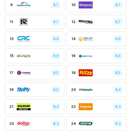
9
8.7
10
8.7
11
8.7
12
8,7
13
8.6
14
8.6
15
8.6
16
8,6
17
8.5
18
8,5
19
8,5
20
8,4
21
8,4
22
8.3
23
8.3
24
8.3