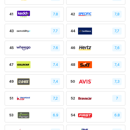
41
7.8
42
7,8
43
7.7
44
7,7
45
7.6
46
7,6
47
7.4
48
7,4
49
7,4
50
7,3
51
7,2
52
7
53
6.9
54
6.8