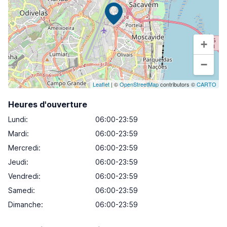
+
−
Leaflet
| ©
OpenStreetMap
contributors ©
CARTO
Heures d'ouverture
Lundi
:
06:00-23:59
Mardi
:
06:00-23:59
Mercredi
:
06:00-23:59
Jeudi
:
06:00-23:59
Vendredi
:
06:00-23:59
Samedi
:
06:00-23:59
Dimanche
:
06:00-23:59