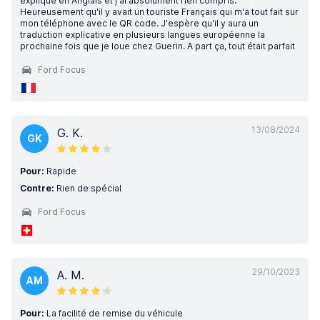
expliqué en Anglais et j'ai absolument rien compris.
Heureusement qu'il y avait un touriste Français qui m'a tout fait sur
mon téléphone avec le QR code. J'espère qu'il y aura un
traduction explicative en plusieurs langues européenne la
prochaine fois que je loue chez Guerin. A part ça, tout était parfait
Ford Focus
13/08/2024
G. K.
GK
Pour:
Rapide
Contre:
Rien de spécial
Ford Focus
29/10/2023
A. M.
AM
Pour:
La facilité de remise du véhicule