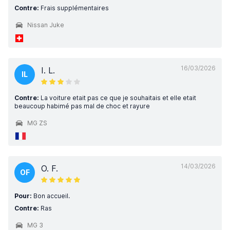
Contre:
Frais supplémentaires
Nissan Juke
16/03/2026
I. L.
IL
Contre:
La voiture etait pas ce que je souhaitais et elle etait
beaucoup habimé pas mal de choc et rayure
MG ZS
14/03/2026
O. F.
OF
Pour:
Bon accueil.
Contre:
Ras
MG 3