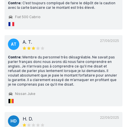
Contre:
C’est toujours compliqué de faire le dépôt de la caution
avec la carte bancaire car le montant est très élevé.
Fiat 500 Cabrio
27/09/2025
A. T.
AT
Contre:
Membre du personnel très désagréable. Ne savait pas
parler français donc nous avons dû nous faire comprendre en
anglais. Je n’arrivais pas à comprendre ce qu’il me disait et
refusait de parler plus lentement lorsque je lui demandais. Il
voulait absolument que je paie le montant forfaitaire pour annuler
la garantie. Il a clairement essayé de m’arnaquer en profitant que
je ne comprenais pas ce qu’il me disait.
Nissan Juke
22/09/2025
H. D.
HD