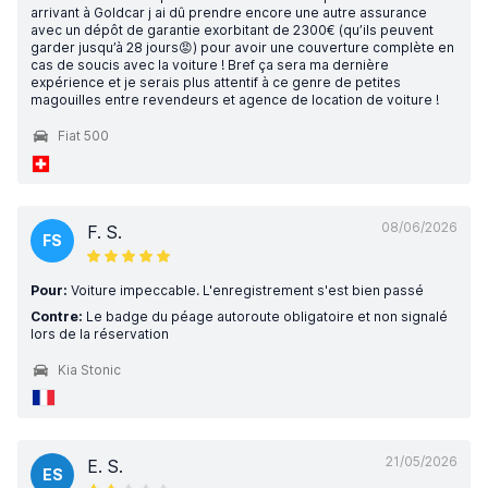
arrivant à Goldcar j ai dû prendre encore une autre assurance
avec un dépôt de garantie exorbitant de 2300€ (qu’ils peuvent
garder jusqu’à 28 jours😡) pour avoir une couverture complète en
cas de soucis avec la voiture ! Bref ça sera ma dernière
expérience et je serais plus attentif à ce genre de petites
magouilles entre revendeurs et agence de location de voiture !
Fiat 500
08/06/2026
F. S.
FS
Pour:
Voiture impeccable. L'enregistrement s'est bien passé
Contre:
Le badge du péage autoroute obligatoire et non signalé
lors de la réservation
Kia Stonic
21/05/2026
E. S.
ES