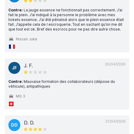
Contre:
La jauge essence ne fonctionnait pas correctement. J’ai
fait le plein. J’ai indiqué à la personne le problème avec mes
tickets essence. J’ai été pénalisé alors que le plein essence était
fait. J’appelle cela de l escroquerie. Tout en sachant qu’on me dit
que tout est ok. Bref des escrocs pour ne pas dire autre chose.
Nissan Juke
30/04/2026
J. F.
JF
Contre:
Mauvaise formation des collaborateurs (dépose du
véhicule), antipathiques
MG 3
21/04/2026
D. D.
DD