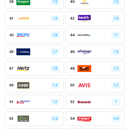
39
7.9
40
7,9
41
7,9
42
7.8
43
7,8
44
7.7
45
7,7
46
7.6
47
7,6
48
7,4
49
7,4
50
7,3
51
7,2
52
7
53
6.9
54
6.8