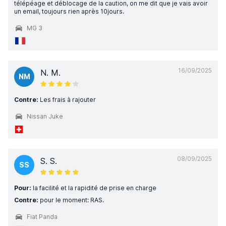
télépéage et déblocage de la caution, on me dit que je vais avoir
un email, toujours rien après 10jours.
MG 3
16/09/2025
N. M.
NM
Contre:
Les frais à rajouter
Nissan Juke
08/09/2025
S. S.
SS
Pour:
la facilité et la rapidité de prise en charge
Contre:
pour le moment: RAS.
Fiat Panda