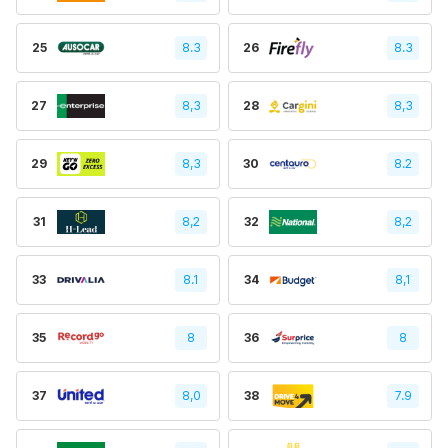
25
8.3
26
8.3
27
8,3
28
8,3
29
8,3
30
8.2
31
8,2
32
8,2
33
8.1
34
8,1
35
8
36
8
37
8,0
38
7.9