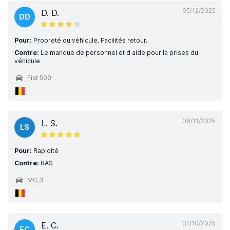
05/12/2025
D. D.
DD
Pour:
Propreté du véhicule. Facilités retour.
Contre:
Le manque de personnel et d aide pour la prises du
véhicule
Fiat 500
06/11/2025
L. S.
LS
Pour:
Rapidité
Contre:
RAS
MG 3
31/10/2025
E. C.
EC