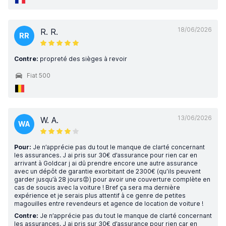
18/06/2026
R. R.
RR
Contre:
propreté des sièges à revoir
Fiat 500
13/06/2026
W. A.
WA
Pour:
Je n’apprécie pas du tout le manque de clarté concernant
les assurances. J ai pris sur 30€ d’assurance pour rien car en
arrivant à Goldcar j ai dû prendre encore une autre assurance
avec un dépôt de garantie exorbitant de 2300€ (qu’ils peuvent
garder jusqu’à 28 jours😡) pour avoir une couverture complète en
cas de soucis avec la voiture ! Bref ça sera ma dernière
expérience et je serais plus attentif à ce genre de petites
magouilles entre revendeurs et agence de location de voiture !
Contre:
Je n’apprécie pas du tout le manque de clarté concernant
les assurances. J ai pris sur 30€ d’assurance pour rien car en