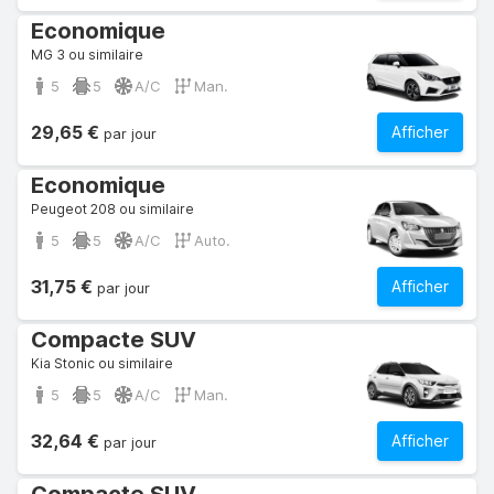
Economique
MG 3 ou similaire
5
5
A/C
Man.
29,65 €
Afficher
par jour
Economique
Peugeot 208 ou similaire
5
5
A/C
Auto.
31,75 €
Afficher
par jour
Compacte SUV
Kia Stonic ou similaire
5
5
A/C
Man.
32,64 €
Afficher
par jour