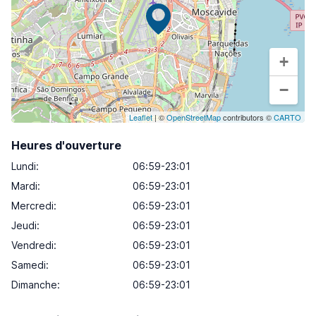
+
−
Leaflet
| ©
OpenStreetMap
contributors ©
CARTO
Heures d'ouverture
Lundi
:
06:59-23:01
Mardi
:
06:59-23:01
Mercredi
:
06:59-23:01
Jeudi
:
06:59-23:01
Vendredi
:
06:59-23:01
Samedi
:
06:59-23:01
Dimanche
:
06:59-23:01