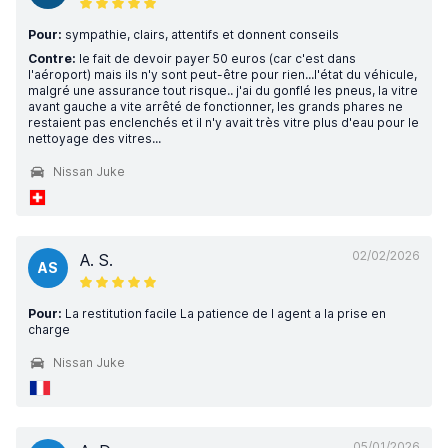
Pour:
sympathie, clairs, attentifs et donnent conseils
Contre:
le fait de devoir payer 50 euros (car c'est dans
l'aéroport) mais ils n'y sont peut-être pour rien...l'état du véhicule,
malgré une assurance tout risque.. j'ai du gonflé les pneus, la vitre
avant gauche a vite arrêté de fonctionner, les grands phares ne
restaient pas enclenchés et il n'y avait très vitre plus d'eau pour le
nettoyage des vitres...
Nissan Juke
02/02/2026
A. S.
AS
Pour:
La restitution facile La patience de l agent a la prise en
charge
Nissan Juke
05/01/2026