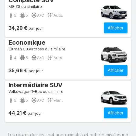
Compacte SUV
MG ZS ou similaire
5
5
A/C
Auto.
34,29 €
Afficher
par jour
Economique
Citroen C3 Aircross ou similaire
4
5
A/C
Auto.
35,66 €
Afficher
par jour
Intermédiaire SUV
Volkswagen T-Roc ou similaire
5
5
A/C
Man.
44,21 €
Afficher
par jour
Les prix ci-dessus sont approximatifs et ont été mis à jour à