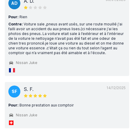
A. D.
AD
Pour:
Rien
Contre:
Voiture sale ,pneus avant usés, sur une route mouillé j'ai
failli avoir un accident du aux pneus lises.(ci nécessaire j'ai les
photos des pneus. La voiture etait sale à l’extérieur et à l’intérieur
de la voiture le nettoyage n’avait pas été fait et une odeur de
chien tres prononcé.je loue une voiture au diesel et on me donne
une voiture essence .c'était ça ou rien du tout selon l’agent au
comptoir qui n’a vraiment pas été aimable et à l'écoute.
Nissan Juke
14/12/2025
S. F.
SF
Pour:
Bonne prestation aux comptoir
Nissan Juke