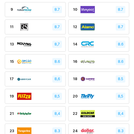
9
8.7
10
8.7
11
8.7
12
8.7
13
8,7
14
8.6
15
8.6
16
8.6
17
8,6
18
8.5
19
8,5
20
8,5
21
8,4
22
8,4
23
8.3
24
8.3