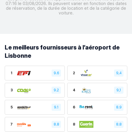
07:16 le 03/08/2026. Ils peuvent varier en fonction des dates
de réservation, de la durée de location et de la catégorie de
voiture.
Le meilleurs fournisseurs à l’aéroport de
Lisbonne
1
9.6
2
9,4
3
9.2
4
9,1
5
9.1
6
8.9
7
8.8
8
8.8