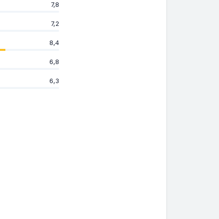
7,8
7,2
8,4
6,8
6,3