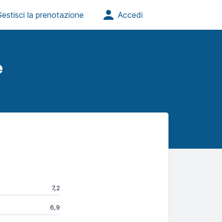
e
7,2
6,9