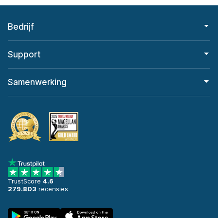
Bedrijf
Support
Samenwerking
TrustScore
4.6
279.803
recensies