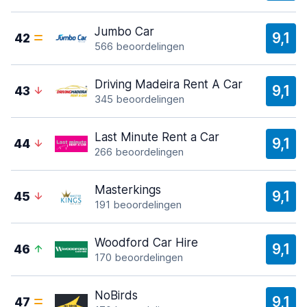
Jumbo Car
9,1
42
566 beoordelingen
Driving Madeira Rent A Car
9,1
43
345 beoordelingen
Last Minute Rent a Car
9,1
44
266 beoordelingen
Masterkings
9,1
45
191 beoordelingen
Woodford Car Hire
9,1
46
170 beoordelingen
NoBirds
9,1
47