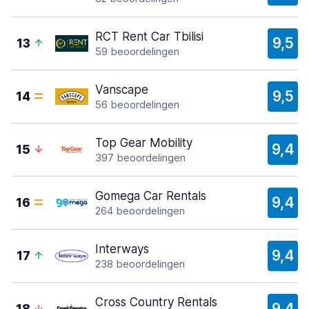
RCT Rent Car Tbilisi
9,5
13
59 beoordelingen
Vanscape
9,5
14
56 beoordelingen
Top Gear Mobility
9,4
15
397 beoordelingen
Gomega Car Rentals
9,4
16
264 beoordelingen
Interways
9,4
17
238 beoordelingen
Cross Country Rentals
9,4