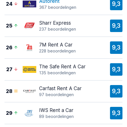
Autorent
9,3
24
367 beoordelingen
Sharr Express
9,3
25
237 beoordelingen
7M Rent A Car
9,3
26
228 beoordelingen
The Safe Rent A Car
9,3
27
135 beoordelingen
Carfast Rent A Car
9,3
28
97 beoordelingen
IWS Rent a Car
9,3
29
89 beoordelingen