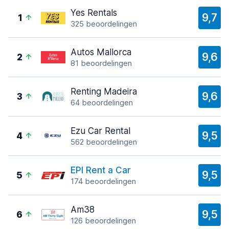
Yes Rentals
9,7
1
325 beoordelingen
Autos Mallorca
9,6
2
81 beoordelingen
Renting Madeira
9,6
3
64 beoordelingen
Ezu Car Rental
9,5
4
562 beoordelingen
EPI Rent a Car
9,5
5
174 beoordelingen
Am38
9,5
6
126 beoordelingen