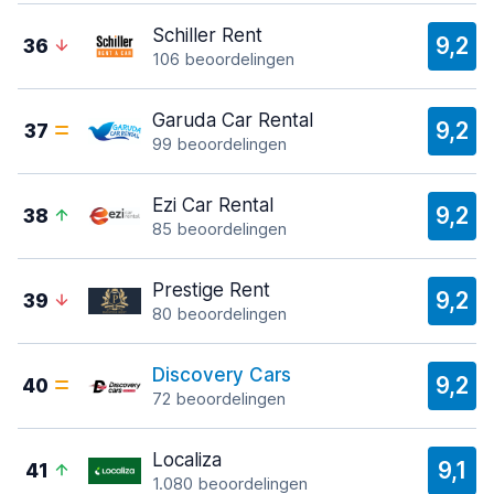
Schiller Rent
9,2
36
106 beoordelingen
Garuda Car Rental
9,2
37
99 beoordelingen
Ezi Car Rental
9,2
38
85 beoordelingen
Prestige Rent
9,2
39
80 beoordelingen
Discovery Cars
9,2
40
72 beoordelingen
Localiza
9,1
41
1.080 beoordelingen