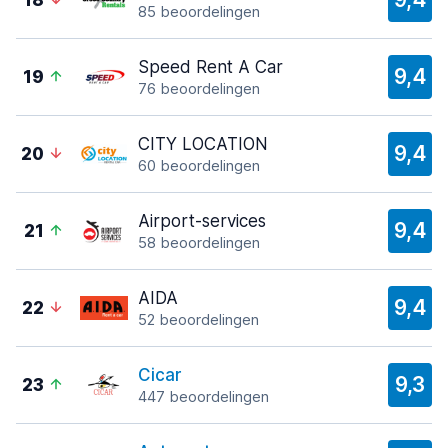
18
85 beoordelingen
Speed Rent A Car
9,4
19
76 beoordelingen
CITY LOCATION
9,4
20
60 beoordelingen
Airport-services
9,4
21
58 beoordelingen
AIDA
9,4
22
52 beoordelingen
Cicar
9,3
23
447 beoordelingen