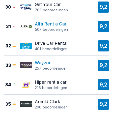
Get Your Car
9,2
30
765 beoordelingen
Alfa Rent a Car
9,2
31
507 beoordelingen
Drive Car Rental
9,2
32
401 beoordelingen
Wayzor
9,2
33
257 beoordelingen
Hiper rent a car
9,2
34
216 beoordelingen
Arnold Clark
9,2
35
200 beoordelingen