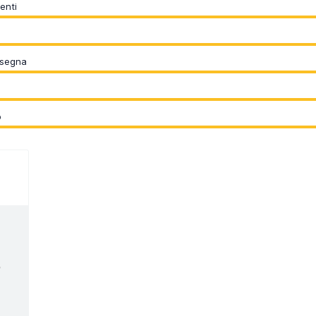
enti
nsegna
o
/