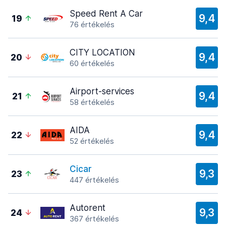
Speed Rent A Car
9,4
19
76 értékelés
CITY LOCATION
9,4
20
60 értékelés
Airport-services
9,4
21
58 értékelés
AIDA
9,4
22
52 értékelés
Cicar
9,3
23
447 értékelés
Autorent
9,3
24
367 értékelés