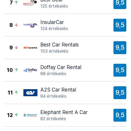
9,5
7
125 értékelés
InsularCar
9,5
8
124 értékelés
Best Car Rentals
9,5
9
103 értékelés
Doffay Car Rental
9,5
10
88 értékelés
A2S Car Rental
9,5
11
84 értékelés
Elephant Rent A Car
9,5
12
82 értékelés