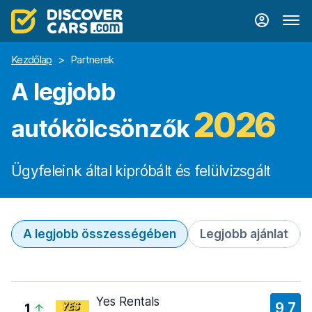
Kezdőlap
>
Partnerek
A legjobb
2026
autókölcsönzők
Ügyfeleink által kipróbált és felülvizsgált
A legjobb összességében
Legjobb ajánlat
Yes Rentals
9,7
1