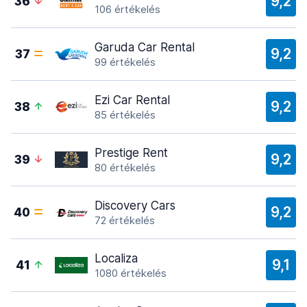
9,2
36
106 értékelés
Garuda Car Rental
9,2
37
99 értékelés
Ezi Car Rental
9,2
38
85 értékelés
Prestige Rent
9,2
39
80 értékelés
Discovery Cars
9,2
40
72 értékelés
Localiza
9,1
41
1080 értékelés