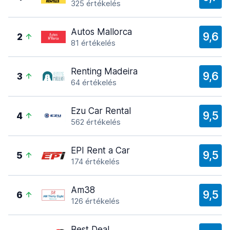
325 értékelés
Autos Mallorca
9,6
2
81 értékelés
Renting Madeira
9,6
3
64 értékelés
Ezu Car Rental
9,5
4
562 értékelés
EPI Rent a Car
9,5
5
174 értékelés
Am38
9,5
6
126 értékelés
Best Deal