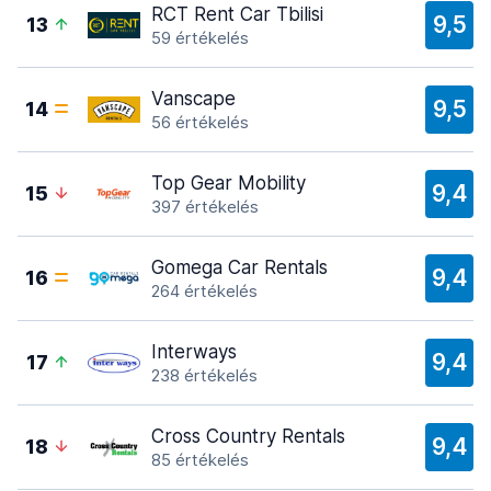
RCT Rent Car Tbilisi
9,5
13
59 értékelés
Vanscape
9,5
14
56 értékelés
Top Gear Mobility
9,4
15
397 értékelés
Gomega Car Rentals
9,4
16
264 értékelés
Interways
9,4
17
238 értékelés
Cross Country Rentals
9,4
18
85 értékelés