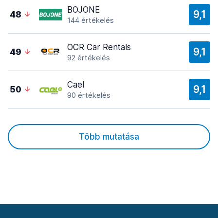
BOJONE
9,1
48
144 értékelés
OCR Car Rentals
9,1
49
92 értékelés
Cael
9,1
50
90 értékelés
Több mutatása