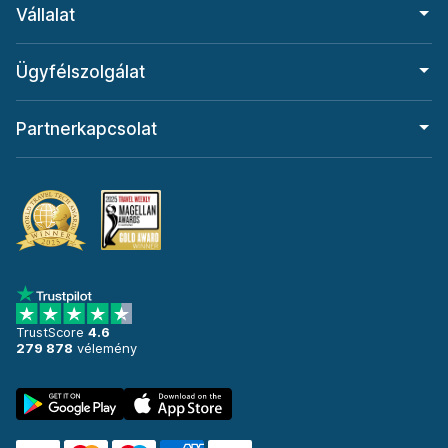
Vállalat
Ügyfélszolgálat
Partnerkapcsolat
TrustScore
4.6
279 878
vélemény