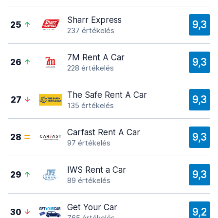
Sharr Express
9,3
25
237 értékelés
7M Rent A Car
9,3
26
228 értékelés
The Safe Rent A Car
9,3
27
135 értékelés
Carfast Rent A Car
9,3
28
97 értékelés
IWS Rent a Car
9,3
29
89 értékelés
Get Your Car
9,2
30
765 értékelés