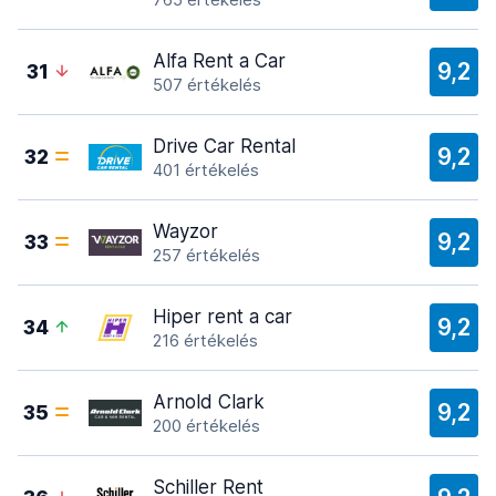
Alfa Rent a Car
9,2
31
507 értékelés
Drive Car Rental
9,2
32
401 értékelés
Wayzor
9,2
33
257 értékelés
Hiper rent a car
9,2
34
216 értékelés
Arnold Clark
9,2
35
200 értékelés
Schiller Rent