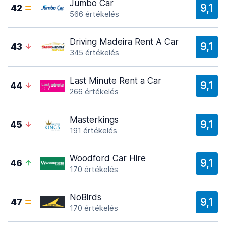
Jumbo Car
9,1
42
566 értékelés
Driving Madeira Rent A Car
9,1
43
345 értékelés
Last Minute Rent a Car
9,1
44
266 értékelés
Masterkings
9,1
45
191 értékelés
Woodford Car Hire
9,1
46
170 értékelés
NoBirds
9,1
47
170 értékelés