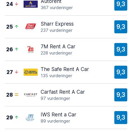
Autorent
9,3
24
367 vurderinger
Sharr Express
9,3
25
237 vurderinger
7M Rent A Car
9,3
26
228 vurderinger
The Safe Rent A Car
9,3
27
135 vurderinger
Carfast Rent A Car
9,3
28
97 vurderinger
IWS Rent a Car
9,3
29
89 vurderinger