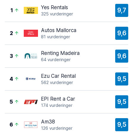
Yes Rentals
9,7
1
325 vurderinger
Autos Mallorca
9,6
2
81 vurderinger
Renting Madeira
9,6
3
64 vurderinger
Ezu Car Rental
9,5
4
562 vurderinger
EPI Rent a Car
9,5
5
174 vurderinger
Am38
9,5
6
126 vurderinger