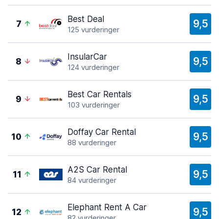
Best Deal
9,5
7
125 vurderinger
InsularCar
9,5
8
124 vurderinger
Best Car Rentals
9,5
9
103 vurderinger
Doffay Car Rental
9,5
10
88 vurderinger
A2S Car Rental
9,5
11
84 vurderinger
Elephant Rent A Car
9,5
12
82 vurderinger