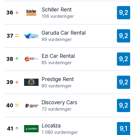
Schiller Rent
9,2
36
106 vurderinger
Garuda Car Rental
9,2
37
99 vurderinger
Ezi Car Rental
9,2
38
85 vurderinger
Prestige Rent
9,2
39
80 vurderinger
Discovery Cars
9,2
40
72 vurderinger
Localiza
9,1
41
1 080 vurderinger