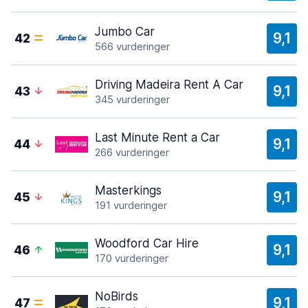
Jumbo Car
9,1
42
566 vurderinger
Driving Madeira Rent A Car
9,1
43
345 vurderinger
Last Minute Rent a Car
9,1
44
266 vurderinger
Masterkings
9,1
45
191 vurderinger
Woodford Car Hire
9,1
46
170 vurderinger
NoBirds
9,1
47