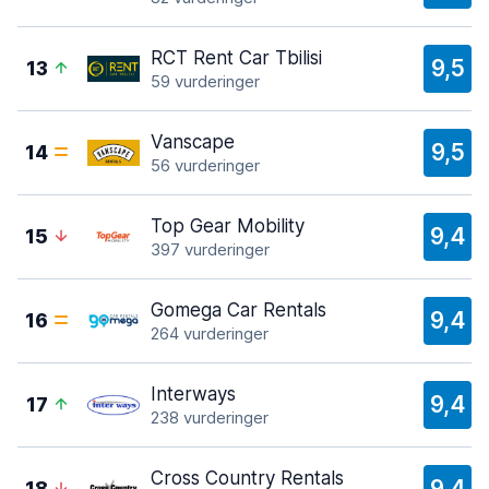
RCT Rent Car Tbilisi
9,5
13
59 vurderinger
Vanscape
9,5
14
56 vurderinger
Top Gear Mobility
9,4
15
397 vurderinger
Gomega Car Rentals
9,4
16
264 vurderinger
Interways
9,4
17
238 vurderinger
Cross Country Rentals
9,4