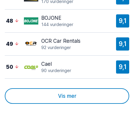
170 vurderinger
BOJONE
9,1
48
144 vurderinger
OCR Car Rentals
9,1
49
92 vurderinger
Cael
9,1
50
90 vurderinger
Vis mer