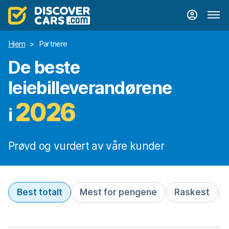
Hjem
>
Partnere
De beste
leiebilleverandørene
2026
i
Prøvd og vurdert av våre kunder
Best totalt
Mest for pengene
Raskest