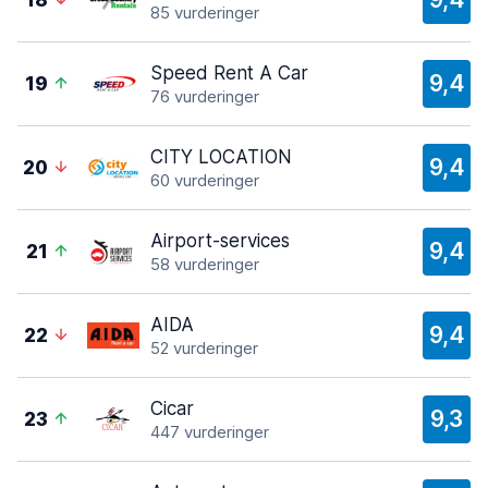
18
85 vurderinger
Speed Rent A Car
9,4
19
76 vurderinger
CITY LOCATION
9,4
20
60 vurderinger
Airport-services
9,4
21
58 vurderinger
AIDA
9,4
22
52 vurderinger
Cicar
9,3
23
447 vurderinger