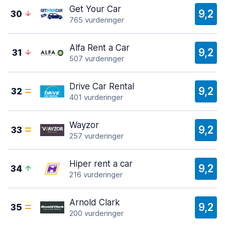
Get Your Car
9,2
30
765 vurderinger
Alfa Rent a Car
9,2
31
507 vurderinger
Drive Car Rental
9,2
32
401 vurderinger
Wayzor
9,2
33
257 vurderinger
Hiper rent a car
9,2
34
216 vurderinger
Arnold Clark
9,2
35
200 vurderinger