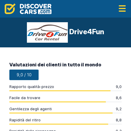
Drive4Fun
Valutazioni dei clienti in tutto il mondo
9,0 / 10
Rapporto qualità-prezzo
9,0
Facile da trovare
8,6
Gentilezza degli agenti
9,2
Rapidità del ritiro
8,8