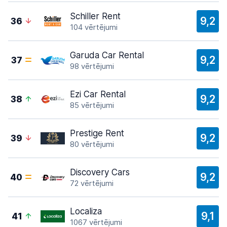
Schiller Rent
9,2
36
104 vērtējumi
Garuda Car Rental
9,2
37
98 vērtējumi
Ezi Car Rental
9,2
38
85 vērtējumi
Prestige Rent
9,2
39
80 vērtējumi
Discovery Cars
9,2
40
72 vērtējumi
Localiza
9,1
41
1067 vērtējumi