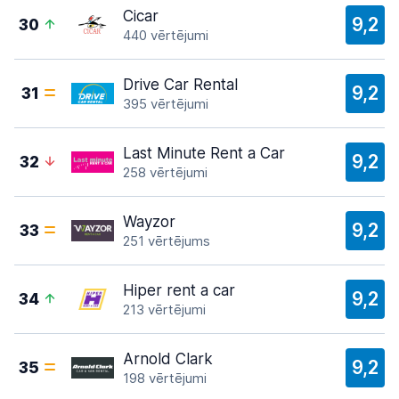
Cicar
9,2
30
440 vērtējumi
Drive Car Rental
9,2
31
395 vērtējumi
Last Minute Rent a Car
9,2
32
258 vērtējumi
Wayzor
9,2
33
251 vērtējums
Hiper rent a car
9,2
34
213 vērtējumi
Arnold Clark
9,2
35
198 vērtējumi