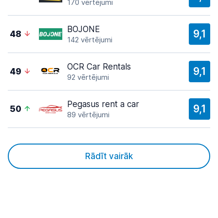
170 vērtējumi
BOJONE
9,1
48
142 vērtējumi
OCR Car Rentals
9,1
49
92 vērtējumi
Pegasus rent a car
9,1
50
89 vērtējumi
Rādīt vairāk