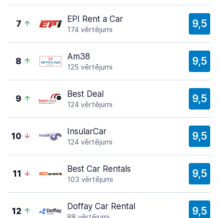
EPI Rent a Car
9,5
7
174 vērtējumi
Am38
9,5
8
125 vērtējumi
Best Deal
9,5
9
124 vērtējumi
InsularCar
9,5
10
124 vērtējumi
Best Car Rentals
9,5
11
103 vērtējumi
Doffay Car Rental
9,5
12
88 vērtējumi