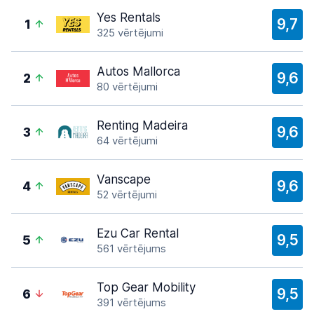
Yes Rentals
9,7
1
325 vērtējumi
Autos Mallorca
9,6
2
80 vērtējumi
Renting Madeira
9,6
3
64 vērtējumi
Vanscape
9,6
4
52 vērtējumi
Ezu Car Rental
9,5
5
561 vērtējums
Top Gear Mobility
9,5
6
391 vērtējums