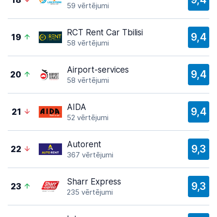
18
59 vērtējumi
RCT Rent Car Tbilisi
9,4
19
58 vērtējumi
Airport-services
9,4
20
58 vērtējumi
AIDA
9,4
21
52 vērtējumi
Autorent
9,3
22
367 vērtējumi
Sharr Express
9,3
23
235 vērtējumi