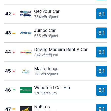
Get Your Car
9,1
42
754 vērtējumi
Jumbo Car
9,1
43
565 vērtējumi
Driving Madeira Rent A Car
9,1
44
342 vērtējumi
Masterkings
9,1
45
191 vērtējums
Woodford Car Hire
9,1
46
170 vērtējumi
NoBirds
9,1
47