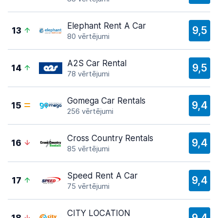
Elephant Rent A Car
9,5
13
80 vērtējumi
A2S Car Rental
9,5
14
78 vērtējumi
Gomega Car Rentals
9,4
15
256 vērtējumi
Cross Country Rentals
9,4
16
85 vērtējumi
Speed Rent A Car
9,4
17
75 vērtējumi
CITY LOCATION
9,4