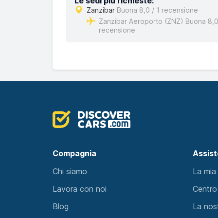
Le sedi più richieste:
Zanzibar
Buona 8,0 / 1 recensione
Zanzibar Aeroporto (ZNZ) Buona 8,0 
recensione
Compagnia
Assis