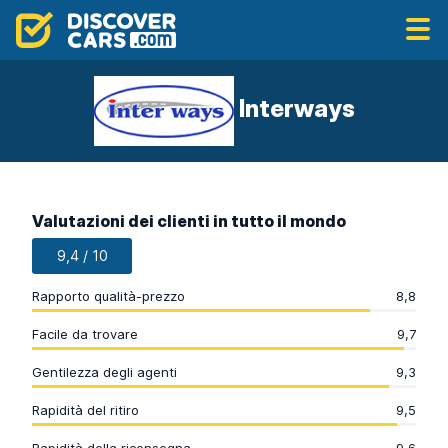
Interways
Valutazioni dei clienti in tutto il mondo
9,4 / 10
Rapporto qualità-prezzo
8,8
Facile da trovare
9,7
Gentilezza degli agenti
9,3
Rapidità del ritiro
9,5