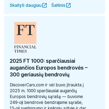
Skaityti daugiau
Šaltinis
2025 FT 1000: sparčiausiai
augančios Europos bendrovės –
300 geriausių bendrovių
DiscoverCars.com ir vėl buvo įtraukta į
2025 m. 1000 sparčiausiai augančių
Europos bendrovių sąrašą — buvome
249-oji bendrovė bendrajame sąraše,
13-oji svetingumo ir kelionių srityje ir dar