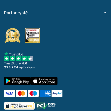
Partnerystė
TrustScore
4.6
279 724
apžvalgos