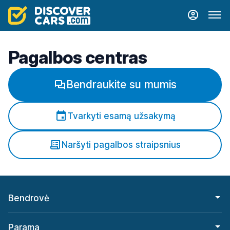
Pagalbos centras
Bendraukite su mumis
Tvarkyti esamą užsakymą
Naršyti pagalbos straipsnius
Bendrovė
Parama