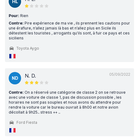
HL
Pour:
Rien
Contre:
Pire expérience de ma vie , ils prennent les cautions pour
une éraflure, n’allez jamais là bas et n’allez plus en Sicile ils
détestent les touristes , arrogants qu’ils sont, à fuir ce pays et ces
siciliens
Toyota Aygo
05/09/2022
N. D.
ND
Contre:
On a réservé une catégorie de classe 2 on se retrouve
avec une voiture de classe 1, pas de discussion possible , les
horaires ne sont pas souples et nous avons du attendre pour
rendre la voiture car le bureau ouvrait à 8h00 et notre avion
décollait à 9h25.. stress ++ ..
Ford Fiesta