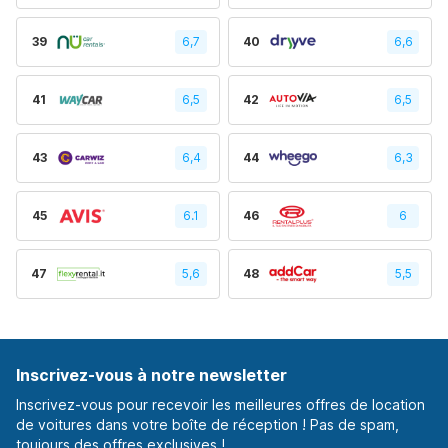
39
6,7
40
6,6
41
6,5
42
6,5
43
6,4
44
6,3
45
6.1
46
6
47
5,6
48
5,5
Inscrivez-vous à notre newsletter
Inscrivez-vous pour recevoir les meilleures offres de location
de voitures dans votre boîte de réception ! Pas de spam,
toujours des offres exclusives !