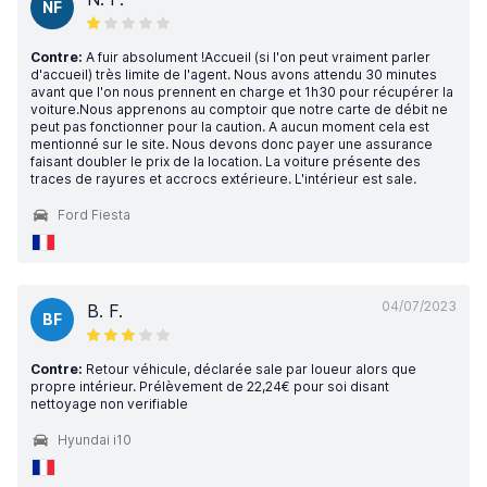
NF
Contre:
A fuir absolument !Accueil (si l'on peut vraiment parler
d'accueil) très limite de l'agent. Nous avons attendu 30 minutes
avant que l'on nous prennent en charge et 1h30 pour récupérer la
voiture.Nous apprenons au comptoir que notre carte de débit ne
peut pas fonctionner pour la caution. A aucun moment cela est
mentionné sur le site. Nous devons donc payer une assurance
faisant doubler le prix de la location. La voiture présente des
traces de rayures et accrocs extérieure. L'intérieur est sale.
Ford Fiesta
04/07/2023
B. F.
BF
Contre:
Retour véhicule, déclarée sale par loueur alors que
propre intérieur. Prélèvement de 22,24€ pour soi disant
nettoyage non verifiable
Hyundai i10