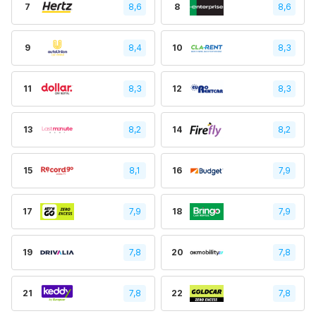
7
8,6
8
8,6
9
8,4
10
8,3
11
8,3
12
8,3
13
8,2
14
8,2
15
8,1
16
7,9
17
7,9
18
7,9
19
7,8
20
7,8
21
7,8
22
7,8