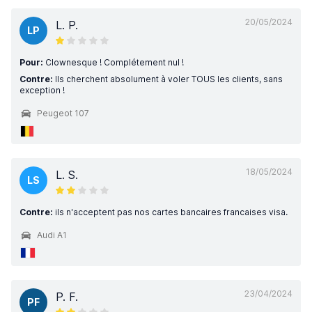
20/05/2024
L. P.
LP
Pour:
Clownesque ! Complétement nul !
Contre:
Ils cherchent absolument à voler TOUS les clients, sans
exception !
Peugeot 107
18/05/2024
L. S.
LS
Contre:
ils n'acceptent pas nos cartes bancaires francaises visa.
Audi A1
23/04/2024
P. F.
PF