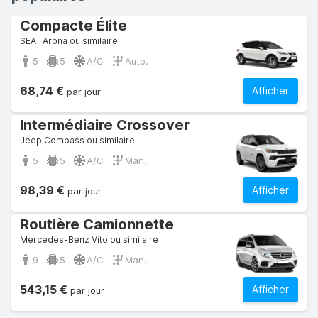
Compacte Élite
SEAT Arona ou similaire
5
5
A/C
Auto.
68,74 €
Afficher
par jour
Intermédiaire Crossover
Jeep Compass ou similaire
5
5
A/C
Man.
98,39 €
Afficher
par jour
Routière Camionnette
Mercedes-Benz Vito ou similaire
9
5
A/C
Man.
543,15 €
Afficher
par jour