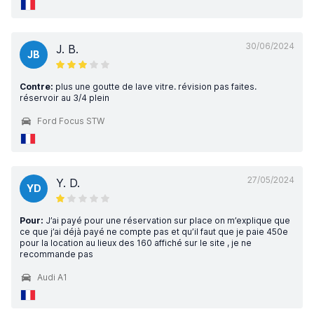
30/06/2024
J. B.
JB
Contre:
plus une goutte de lave vitre. révision pas faites.
réservoir au 3/4 plein
Ford Focus STW
27/05/2024
Y. D.
YD
Pour:
J’ai payé pour une réservation sur place on m’explique que
ce que j’ai déjà payé ne compte pas et qu’il faut que je paie 450e
pour la location au lieux des 160 affiché sur le site , je ne
recommande pas
Audi A1