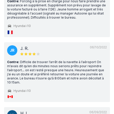
Contre:
Forcing à la prise en charge pour nous faire prendre une
assurance en supplément. Supplément non prévu pour lavage de
la voiture facturé ou à faire (12€). Jeune homme arrogant et très
désagréable à l'accueil (signalé au manager Autoone qui lui était
professionnel). Difficultés à trouver le bureau.
Hyundai i10
06/10/2022
J. R.
JR
Contre:
Difficile de trouver l’arrêt de la navette à l’aéroport On
m’avais dit qu’en dix minutes nous serions prêts pour rejoindre
l’aéroport… on est resté presque une heure. Heureusement que
j’ai eu un doute et ai préféré retourner la voiture une journée en
avance. Le bureau n’ouvre qu’à 8:00am et notre avion décollait à
10:15am.
Hyundai i10
06/09/2022
H. L.