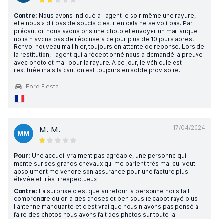
Contre:
Nous avons indiqué a l agent le soir même une rayure,
elle nous a dit pas de soucis c est rien cela ne se voit pas. Par
précaution nous avons pris une photo et envoyer un mail auquel
nous n avons pas de réponse a ce jour plus de 10 jours apres.
Renvoi nouveau mail hier, toujours en attente de reponse. Lors de
la restitution, l agent qui a réceptionné nous a demandé la preuve
avec photo et mail pour la rayure. A ce jour, le véhicule est
restituée mais la caution est toujours en solde provisoire.
Ford Fiesta
17/04/2024
M. M.
MM
Pour:
Une accueil vraiment pas agréable, une personne qui
monte sur ses grands chevaux qui me parlent très mal qui veut
absolument me vendre son assurance pour une facture plus
élevée et très irrespectueux
Contre:
La surprise c'est que au retour la personne nous fait
comprendre qu'on a des choses et ben sous le capot rayé plus
l'antenne manquante et c'est vrai que nous n'avons pas pensé à
faire des photos nous avons fait des photos sur toute la