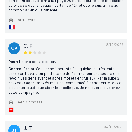
partie. Du coup, elle m'a fait payé 20 euros pour refaire le dossier.
Je précise que la location partait de 12h et que je suis arrivé au
comptoir à 14h dû à l'attente.
Ford Fiesta
18/10/2023
C. P.
CP
Pour:
Le prix de la location.
Contre:
Pas professionne 1 seul staff au guichet et très lente
dans son travail, temps d’attente de 45 min. Leur procédure et à
revoir. Les gens avant et après moi étaient furieux. Par la suite 2
nouveaux agent arrivés mais ont commencé à parler entre-eux et
plaisanter plutôt que aider leur collègue. Je ne louerai plus chez
cette compagnie.
Jeep Compass
04/10/2023
J. T.
JT