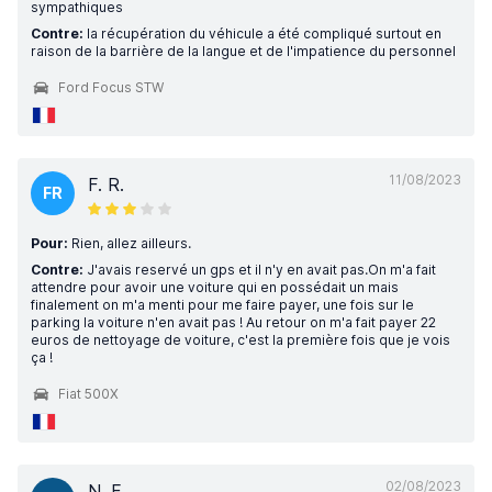
sympathiques
Contre:
la récupération du véhicule a été compliqué surtout en
raison de la barrière de la langue et de l'impatience du personnel
Ford Focus STW
11/08/2023
F. R.
FR
Pour:
Rien, allez ailleurs.
Contre:
J'avais reservé un gps et il n'y en avait pas.On m'a fait
attendre pour avoir une voiture qui en possédait un mais
finalement on m'a menti pour me faire payer, une fois sur le
parking la voiture n'en avait pas ! Au retour on m'a fait payer 22
euros de nettoyage de voiture, c'est la première fois que je vois
ça !
Fiat 500X
02/08/2023
N. F.