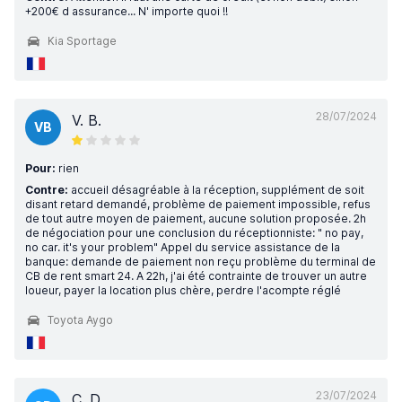
+200€ d assurance... N' importe quoi !!
Kia Sportage
28/07/2024
V. B.
VB
Pour:
rien
Contre:
accueil désagréable à la réception, supplément de soit
disant retard demandé, problème de paiement impossible, refus
de tout autre moyen de paiement, aucune solution proposée. 2h
de négociation pour une conclusion du réceptionniste: " no pay,
no car. it's your problem" Appel du service assistance de la
banque: demande de paiement non reçu problème du terminal de
CB de rent smart 24. A 22h, j'ai été contrainte de trouver un autre
loueur, payer la location plus chère, perdre l'acompte réglé
Toyota Aygo
23/07/2024
C. D.