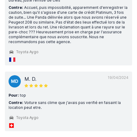
bureau, juste remise de clés
Contre:
Accueil, puis impossibilité, apparemment d'enregistrer la
caution, bien qu'il s'agisse d'une carte de crédit Platinium, 3 fois
de suite... Une Panda délivrée alors que nous avions réservé une
Peugeot 208 ou similaire. Pas d'état des lieux effectué lors de la
livraison et lors du ret. Une réclamation quant à une rayure sur le
pare-choc ??? Heureusement prise en charge par l'assurance
complémentaire que nous avions souscrite. Nous ne
recommandons pas cette agence.
Toyota Aygo
19/04/2024
M. D.
MD
Pour:
top
Contre:
Voiture sans clime que j'avais pas verifié en faisaint la
location peut etre.
Toyota Aygo