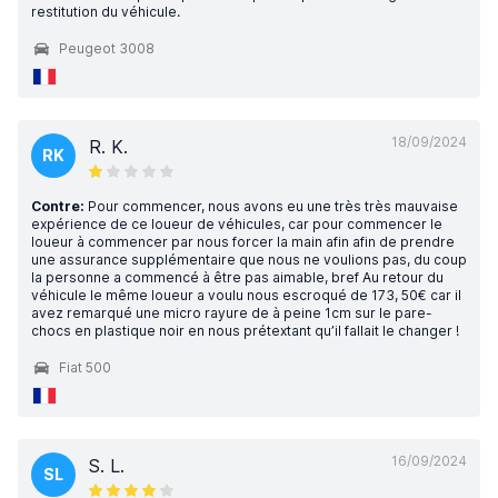
restitution du véhicule.
Peugeot 3008
18/09/2024
R. K.
RK
Contre:
Pour commencer, nous avons eu une très très mauvaise
expérience de ce loueur de véhicules, car pour commencer le
loueur à commencer par nous forcer la main afin afin de prendre
une assurance supplémentaire que nous ne voulions pas, du coup
la personne a commencé à être pas aimable, bref Au retour du
véhicule le même loueur a voulu nous escroqué de 173, 50€ car il
avez remarqué une micro rayure de à peine 1cm sur le pare-
chocs en plastique noir en nous prétextant qu’il fallait le changer !
Fiat 500
16/09/2024
S. L.
SL