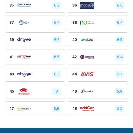
35
6,8
36
6,8
37
6,7
38
6,7
39
6,6
40
6,5
41
6,5
42
6,4
43
6,3
44
6.1
45
6
46
5.9
47
5,6
48
5,5