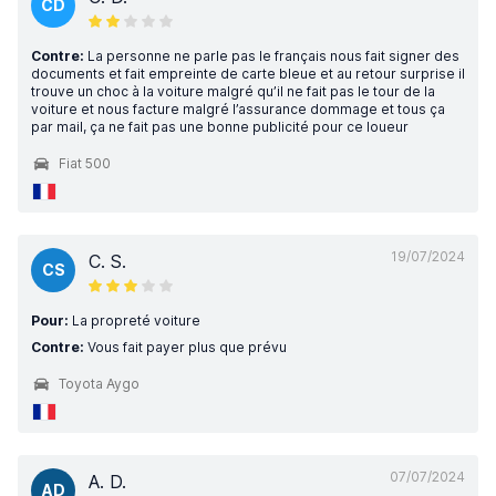
CD
Contre:
La personne ne parle pas le français nous fait signer des
documents et fait empreinte de carte bleue et au retour surprise il
trouve un choc à la voiture malgré qu’il ne fait pas le tour de la
voiture et nous facture malgré l’assurance dommage et tous ça
par mail, ça ne fait pas une bonne publicité pour ce loueur
Fiat 500
19/07/2024
C. S.
CS
Pour:
La propreté voiture
Contre:
Vous fait payer plus que prévu
Toyota Aygo
07/07/2024
A. D.
AD