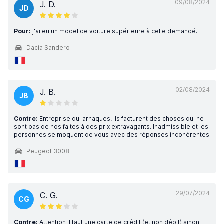
09/08/2024
J. D.
JD
Pour:
j'ai eu un model de voiture supérieure à celle demandé.
Dacia Sandero
02/08/2024
J. B.
JB
Contre:
Entreprise qui arnaques. ils facturent des choses qui ne
sont pas de nos faites à des prix extravagants. Inadmissible et les
personnes se moquent de vous avec des réponses incohérentes
Peugeot 3008
29/07/2024
C. G.
CG
Contre:
Attention il faut une carte de crédit (et non débit) sinon