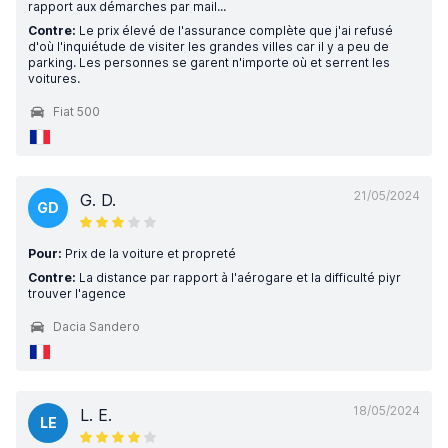
rapport aux démarches par mail...
Contre:
Le prix élevé de l'assurance complète que j'ai refusé
d'où l'inquiétude de visiter les grandes villes car il y a peu de
parking. Les personnes se garent n'importe où et serrent les
voitures.
Fiat 500
21/05/2024
G. D.
GD
Pour:
Prix de la voiture et propreté
Contre:
La distance par rapport à l'aérogare et la difficulté piyr
trouver l'agence
Dacia Sandero
18/05/2024
L. E.
LE