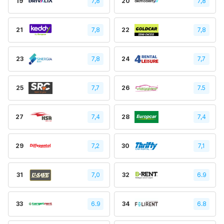
19
7,8
20
7,8
21
7,8
22
7,8
23
7,8
24
7,7
25
7,7
26
7.5
27
7,4
28
7,4
29
7,2
30
7,1
31
7,0
32
6.9
33
6.9
34
6.8