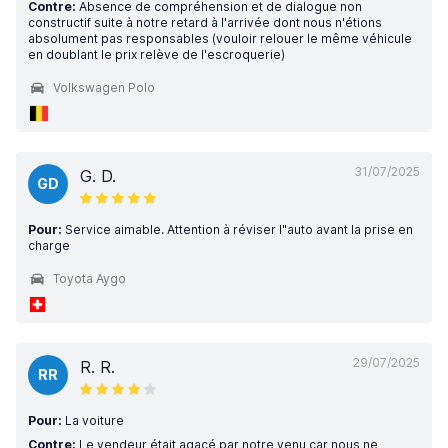
Contre:
Absence de compréhension et de dialogue non
constructif suite à notre retard à l'arrivée dont nous n'étions
absolument pas responsables (vouloir relouer le même véhicule
en doublant le prix relève de l'escroquerie)
Volkswagen Polo
31/07/2025
G. D.
GD
Pour:
Service aimable. Attention à réviser l"auto avant la prise en
charge
Toyota Aygo
29/07/2025
R. R.
RR
Pour:
La voiture
Contre:
Le vendeur était agacé par notre venu car nous ne