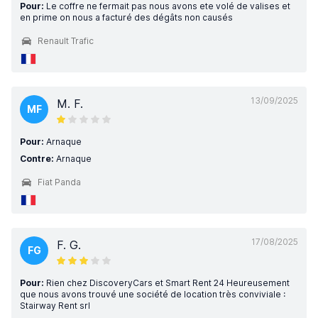
Pour:
Le coffre ne fermait pas nous avons ete volé de valises et
en prime on nous a facturé des dégâts non causés
Renault Trafic
13/09/2025
M. F.
MF
Pour:
Arnaque
Contre:
Arnaque
Fiat Panda
17/08/2025
F. G.
FG
Pour:
Rien chez DiscoveryCars et Smart Rent 24 Heureusement
que nous avons trouvé une société de location très conviviale :
Stairway Rent srl