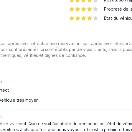
Propreté de l
État du véhic
 soit après avoir effectué une réservation, soit après avoir été servi
vous sont présentés ici sont établis par de vrais clients, sans la poss
hentiques, vérifiés et dignes de confiance.
26
rrect
vehicule tres moyen
25
récié vraiment. Que ce soit l’amabilité du personnel ou l’état du véh
es voitures à chaque fois que nous voyons, et c’est la première foi