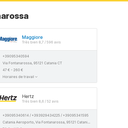
narossa
Maggiore
Très bien 8,7 / 596 avis
+39095340594
Via Fontanarossa, 95121 Catania CT
47 € - 260 €
Horaires de travail
Hertz
Très bien 8,6 / 52 avis
+39095340614 / +393929434225 / +39095341595
Catania Aeroporto, Via Fontanarossa, 95121 Catania CT, Italy