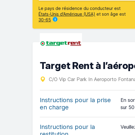
Le pays de résidence du conducteur est
États-Unis d'Amérique (USA)
et son âge est
30-65
Target Rent à l’aér
C/O Vip Car Park In Aeroporto Fontan
Instructions pour la prise
En sor
en charge
sur 50
Instructions pour la
Veuille
restitution