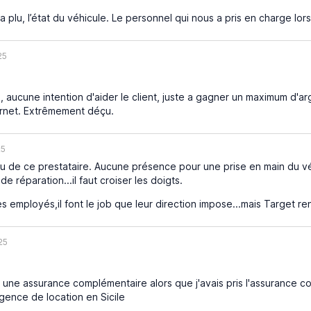
 plu, l’état du véhicule. Le personnel qui nous a pris en charge lors
25
 aucune intention d'aider le client, juste a gagner un maximum d'a
ternet. Extrêmement déçu.
25
de ce prestataire. Aucune présence pour une prise en main du véhi
e réparation...il faut croiser les doigts.
s employés,il font le job que leur direction impose...mais Target re
25
 une assurance complémentaire alors que j'avais pris l'assurance 
gence de location en Sicile