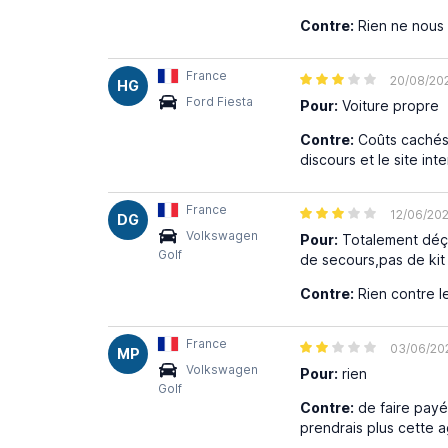
Contre:
Rien ne nous a
France
20/08/20
HG
Ford Fiesta
Pour:
Voiture propre
Contre:
Coûts cachés,
discours et le site in
France
12/06/20
DG
Volkswagen
Pour:
Totalement déçu 
Golf
de secours,pas de kit d
Contre:
Rien contre le
France
03/06/20
MP
Volkswagen
Pour:
rien
Golf
Contre:
de faire payé
prendrais plus cette a