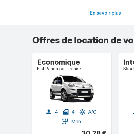
En savoir plus
Offres de location de vo
Economique
Fiat Panda ou similaire
Skoda
4
4
A/C
Man.
30,28 €