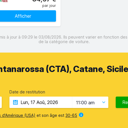
par jour
Afficher
mis à jour à 09:29 le 03/08/2026. Ils peuvent varier en fonction de
de la catégorie de voiture.
tanarossa (CTA), Catane, Sicil
Date de restitution
Re
11:00 am
s d'Amérique (USA)
et son âge est
30-65