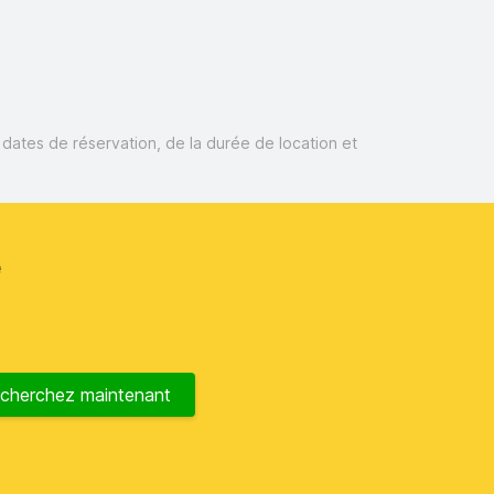
s dates de réservation, de la durée de location et
e
cherchez maintenant