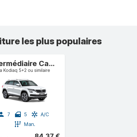
iture les plus populaires
Intermédiaire Camionnette
 Kodiaq 5+2 ou similaire
7
5
A/C
Man.
84,37 €