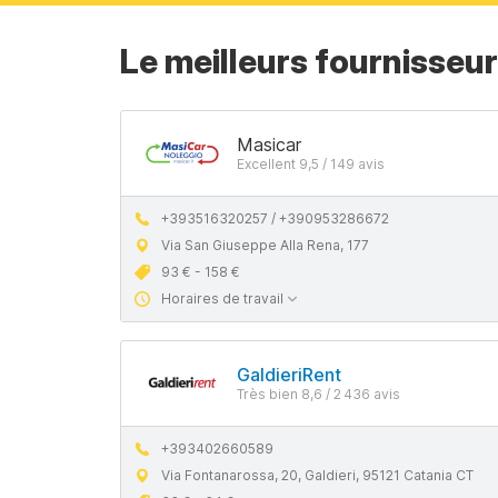
Le meilleurs fournisseu
Masicar
Excellent 9,5 / 149 avis
+393516320257 / +390953286672
Via San Giuseppe Alla Rena, 177
93 € - 158 €
Horaires de travail
GaldieriRent
Très bien 8,6 / 2 436 avis
+393402660589
Via Fontanarossa, 20, Galdieri, 95121 Catania CT