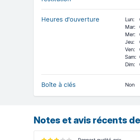
Heures d'ouverture
Lun
:
Mar
:
Mer
:
Jeu
:
Ven
:
Sam
:
+
Dim
:
−
Boîte à clés
Non
Leaflet
| ©
OpenStreetMap
contributors ©
CARTO
Notes et avis récents de
Rapport qualité-prix