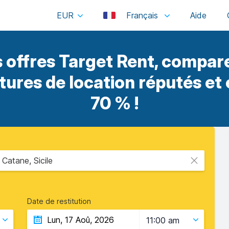
EUR
Français
 offres Target Rent, compare
itures de location réputés et
70 % !
Catane, Sicile
Date de restitution
11:00 am