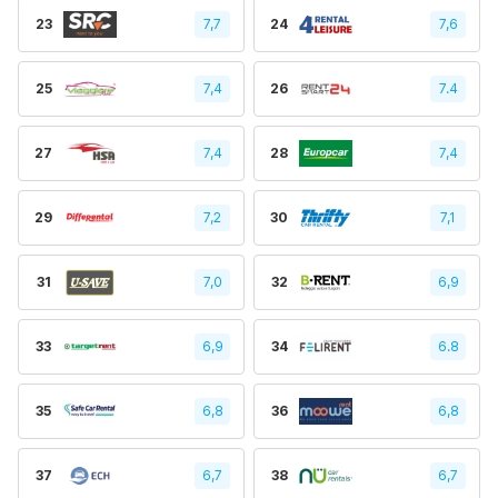
23
7,7
24
7,6
25
7,4
26
7.4
27
7,4
28
7,4
29
7,2
30
7,1
31
7,0
32
6,9
33
6,9
34
6.8
35
6,8
36
6,8
37
6,7
38
6,7