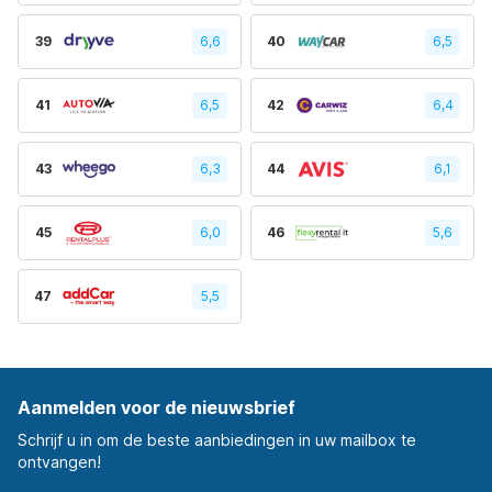
39
6,6
40
6,5
41
6,5
42
6,4
43
6,3
44
6,1
45
6,0
46
5,6
47
5,5
Aanmelden voor de nieuwsbrief
Schrijf u in om de beste aanbiedingen in uw mailbox te
ontvangen!