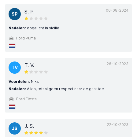
06-08-2024
S. P.
SP
Nadelen:
opgelicht in sicilie
Ford Puma
26-10-2023
T. V.
TV
Voordelen:
Niks
Nadelen:
Alles, totaal geen respect naar de gast toe
Ford Fiesta
22-10-2023
J. S.
JS