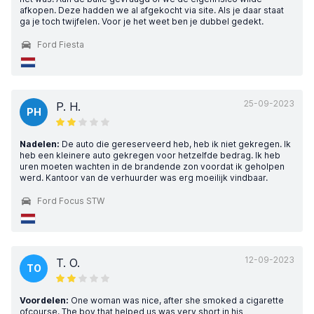
afkopen. Deze hadden we al afgekocht via site. Als je daar staat
ga je toch twijfelen. Voor je het weet ben je dubbel gedekt.
Ford Fiesta
25-09-2023
P. H.
PH
Nadelen:
De auto die gereserveerd heb, heb ik niet gekregen. Ik
heb een kleinere auto gekregen voor hetzelfde bedrag. Ik heb
uren moeten wachten in de brandende zon voordat ik geholpen
werd. Kantoor van de verhuurder was erg moeilijk vindbaar.
Ford Focus STW
12-09-2023
T. O.
TO
Voordelen:
One woman was nice, after she smoked a cigarette
ofcourse. The boy that helped us was very short in his