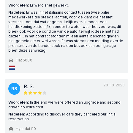
Voordelen:
Er werd snel gewerkt.,
Nadelen:
Er was in het italiaans contact tussen twee balie
medewerkers die steeds lachten, voor de klant die het niet
verstaat komt dat wat ongemakkelijk over. Ik moest een
handtekening zetten (5x) zonder te weten waar het voor was, dit
bleek ook voor de conditie van de auto, terwijl ik deze niet had
gezien.... In het contract stonden mi een aantal beschadigingen
niet gemeld die er wel waren. Er was steeds een melding overde
pressure van de banden, ook na een bezoek aan een garage
bleef deze aanwezig.
Fiat 500X
20-10-2023
R. S.
RS
Voordelen:
In the end we were offered an upgrade and second
driver, no extra cost
Nadelen:
According to discover cars they canceled our initial
reservation
Hyundai i10