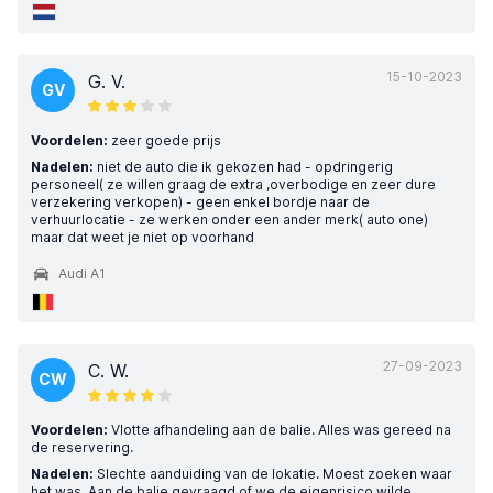
15-10-2023
G. V.
GV
Voordelen:
zeer goede prijs
Nadelen:
niet de auto die ik gekozen had - opdringerig
personeel( ze willen graag de extra ,overbodige en zeer dure
verzekering verkopen) - geen enkel bordje naar de
verhuurlocatie - ze werken onder een ander merk( auto one)
maar dat weet je niet op voorhand
Audi A1
27-09-2023
C. W.
CW
Voordelen:
Vlotte afhandeling aan de balie. Alles was gereed na
de reservering.
Nadelen:
Slechte aanduiding van de lokatie. Moest zoeken waar
het was. Aan de balie gevraagd of we de eigenrisico wilde