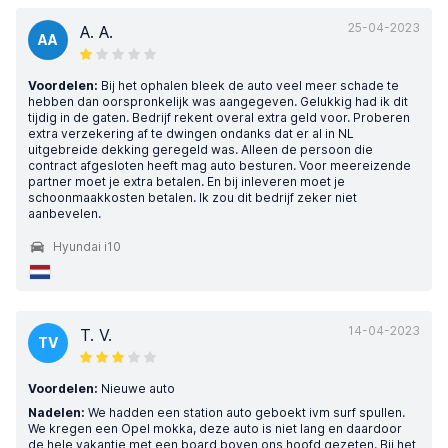
25-04-2023
A. A.
AA
Voordelen:
Bij het ophalen bleek de auto veel meer schade te
hebben dan oorspronkelijk was aangegeven. Gelukkig had ik dit
tijdig in de gaten. Bedrijf rekent overal extra geld voor. Proberen
extra verzekering af te dwingen ondanks dat er al in NL
uitgebreide dekking geregeld was. Alleen de persoon die
contract afgesloten heeft mag auto besturen. Voor meereizende
partner moet je extra betalen. En bij inleveren moet je
schoonmaakkosten betalen. Ik zou dit bedrijf zeker niet
aanbevelen.
Hyundai i10
14-04-2023
T. V.
TV
Voordelen:
Nieuwe auto
Nadelen:
We hadden een station auto geboekt ivm surf spullen.
We kregen een Opel mokka, deze auto is niet lang en daardoor
de hele vakantie met een board boven ons hoofd gezeten. Bij het