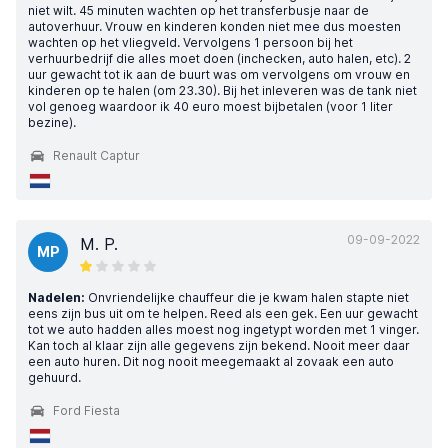
niet wilt. 45 minuten wachten op het transferbusje naar de
autoverhuur. Vrouw en kinderen konden niet mee dus moesten
wachten op het vliegveld. Vervolgens 1 persoon bij het
verhuurbedrijf die alles moet doen (inchecken, auto halen, etc). 2
uur gewacht tot ik aan de buurt was om vervolgens om vrouw en
kinderen op te halen (om 23.30). Bij het inleveren was de tank niet
vol genoeg waardoor ik 40 euro moest bijbetalen (voor 1 liter
bezine).
Renault Captur
09-09-2022
M. P.
MP
Nadelen:
Onvriendelijke chauffeur die je kwam halen stapte niet
eens zijn bus uit om te helpen. Reed als een gek. Een uur gewacht
tot we auto hadden alles moest nog ingetypt worden met 1 vinger.
Kan toch al klaar zijn alle gegevens zijn bekend. Nooit meer daar
een auto huren. Dit nog nooit meegemaakt al zovaak een auto
gehuurd.
Ford Fiesta