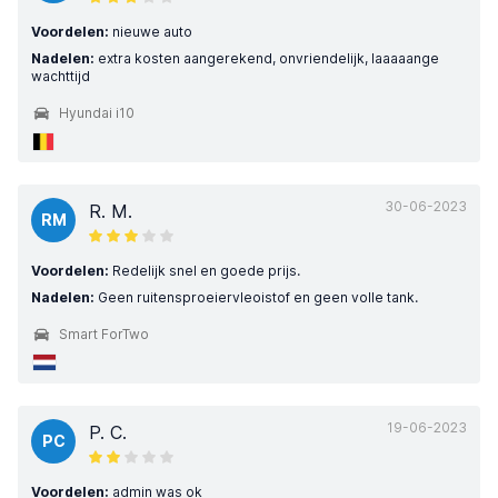
Voordelen:
nieuwe auto
Nadelen:
extra kosten aangerekend, onvriendelijk, laaaaange
wachttijd
Hyundai i10
30-06-2023
R. M.
RM
Voordelen:
Redelijk snel en goede prijs.
Nadelen:
Geen ruitensproeiervleoistof en geen volle tank.
Smart ForTwo
19-06-2023
P. C.
PC
Voordelen:
admin was ok