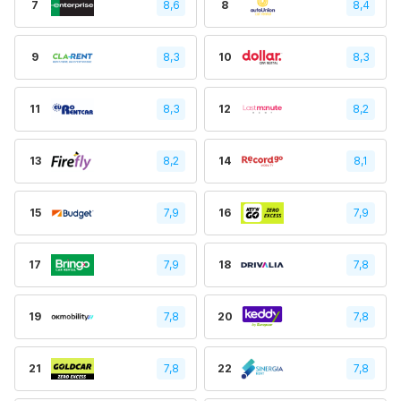
7
8,6
8
8,4
9
8,3
10
8,3
11
8,3
12
8,2
13
8,2
14
8,1
15
7,9
16
7,9
17
7,9
18
7,8
19
7,8
20
7,8
21
7,8
22
7,8