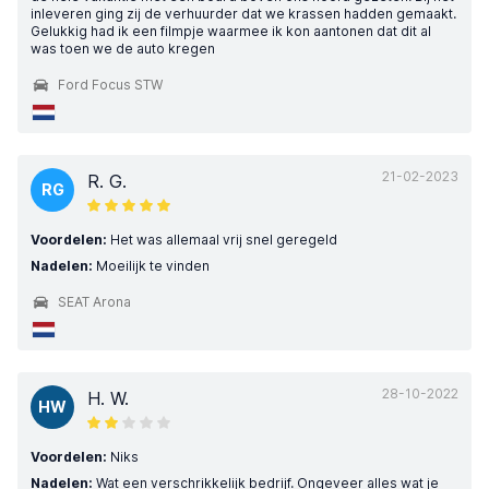
inleveren ging zij de verhuurder dat we krassen hadden gemaakt.
Gelukkig had ik een filmpje waarmee ik kon aantonen dat dit al
was toen we de auto kregen
Ford Focus STW
21-02-2023
R. G.
RG
Voordelen:
Het was allemaal vrij snel geregeld
Nadelen:
Moeilijk te vinden
SEAT Arona
28-10-2022
H. W.
HW
Voordelen:
Niks
Nadelen:
Wat een verschrikkelijk bedrijf. Ongeveer alles wat je