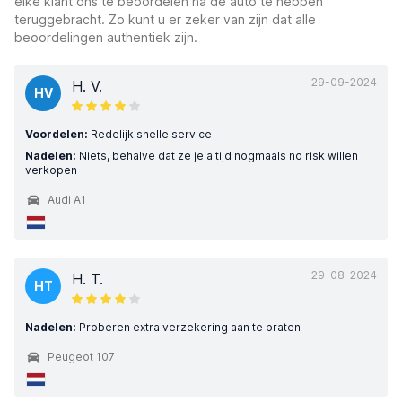
elke klant ons te beoordelen na de auto te hebben
teruggebracht. Zo kunt u er zeker van zijn dat alle
beoordelingen authentiek zijn.
29-09-2024
H. V.
HV
Voordelen:
Redelijk snelle service
Nadelen:
Niets, behalve dat ze je altijd nogmaals no risk willen
verkopen
Audi A1
29-08-2024
H. T.
HT
Nadelen:
Proberen extra verzekering aan te praten
Peugeot 107