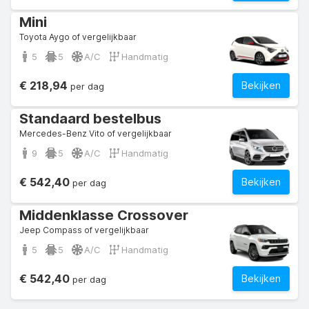
Mini
Toyota Aygo of vergelijkbaar
5
5
A/C
Handmatig
€ 218,94
Bekijken
per dag
Standaard bestelbus
Mercedes-Benz Vito of vergelijkbaar
9
5
A/C
Handmatig
€ 542,40
Bekijken
per dag
Middenklasse Crossover
Jeep Compass of vergelijkbaar
5
5
A/C
Handmatig
€ 542,40
Bekijken
per dag