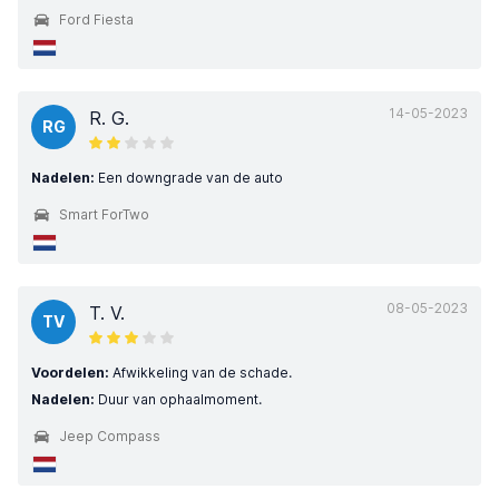
Ford Fiesta
14-05-2023
R. G.
RG
Nadelen:
Een downgrade van de auto
Smart ForTwo
08-05-2023
T. V.
TV
Voordelen:
Afwikkeling van de schade.
Nadelen:
Duur van ophaalmoment.
Jeep Compass