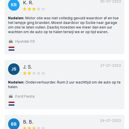
30-07-2023
K. R.
KR
Nadelen:
Motor olie was niet volledig gevuld waardoor af en toe
het lampje ging branden. Moest daardoor op Sicilie naar garage
om olie te laten vullen. Daarbij moesten we meer dan een uur
wachten om de auto op te halen terwijl we er op tijd waren.
Hyundai i10
27-07-2023
J. S.
JS
Nadelen:
Onderverhuurder. Ruim 2 uur wachttijd om de auto op te
halen.
Ford Fiesta
24-07-2023
B. B.
BB