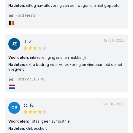
Nadelen:
uitleg nav aflevering van een wagen die niet gepoetst
Ford Fiesta
12-06-2023
J. Z.
JZ
Voordelen:
inleveren ging snel en makkelijk
Nadelen:
extra bedrag voor verzekering en vindbaarheid op het
vliegveld
Ford Focus STW
24-05-2023
C. B.
CB
Voordelen:
Totaal geen sympathie
Nadelen:
Onbeschoft