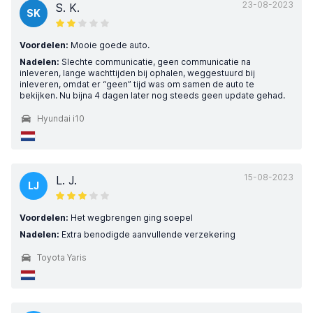
23-08-2023
S. K.
SK
Voordelen:
Mooie goede auto.
Nadelen:
Slechte communicatie, geen communicatie na
inleveren, lange wachttijden bij ophalen, weggestuurd bij
inleveren, omdat er “geen” tijd was om samen de auto te
bekijken. Nu bijna 4 dagen later nog steeds geen update gehad.
Hyundai i10
15-08-2023
L. J.
LJ
Voordelen:
Het wegbrengen ging soepel
Nadelen:
Extra benodigde aanvullende verzekering
Toyota Yaris