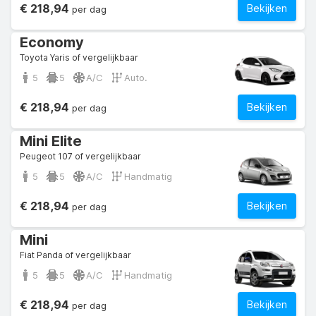
€ 218,94
Bekijken
per dag
Economy
Toyota Yaris of vergelijkbaar
5
5
A/C
Auto.
€ 218,94
Bekijken
per dag
Mini Elite
Peugeot 107 of vergelijkbaar
5
5
A/C
Handmatig
€ 218,94
Bekijken
per dag
Mini
Fiat Panda of vergelijkbaar
5
5
A/C
Handmatig
€ 218,94
Bekijken
per dag