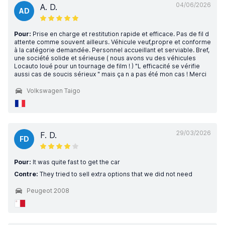
04/06/2026
A. D.
AD
Pour:
Prise en charge et restitution rapide et efficace. Pas de fil d
attente comme souvent ailleurs. Véhicule veuf,propre et conforme
à la catégorie demandée. Personnel accueillant et serviable. Bref,
une société solide et sérieuse ( nous avons vu des véhicules
Locauto loué pour un tournage de film ! ) "L efficacité se vérifie
aussi cas de soucis sérieux " mais ça n a pas été mon cas ! Merci
Volkswagen Taigo
29/03/2026
F. D.
FD
Pour:
It was quite fast to get the car
Contre:
They tried to sell extra options that we did not need
Peugeot 2008