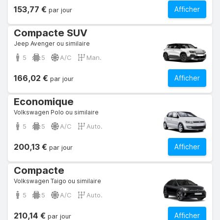
153,77 €
Afficher
par jour
Compacte SUV
Jeep Avenger ou similaire
5
5
A/C
Man.
166,02 €
Afficher
par jour
Economique
Volkswagen Polo ou similaire
5
5
A/C
Auto.
200,13 €
Afficher
par jour
Compacte
Volkswagen Taigo ou similaire
5
5
A/C
Auto.
210,14 €
Afficher
par jour