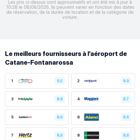
Les prix ci-dessus sont approximatifs et ont été mis à jour à
10:28 le 08/08/2026. Ils peuvent varier en fonction des dates
de réservation, de la durée de location et de la catégorie de
voiture.
Le meilleurs fournisseurs à l’aéroport de
Catane-Fontanarossa
1
9,5
2
8.9
3
8.8
4
8.7
5
8.6
6
8.6
7
8,6
8
8,6