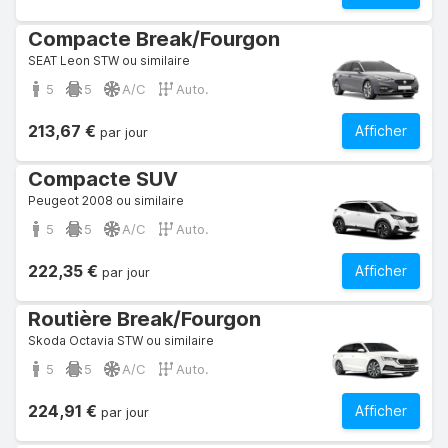
Compacte Break/Fourgon
SEAT Leon STW ou similaire
5
5
A/C
Auto.
213,67 €
Afficher
par jour
Compacte SUV
Peugeot 2008 ou similaire
5
5
A/C
Auto.
222,35 €
Afficher
par jour
Routière Break/Fourgon
Skoda Octavia STW ou similaire
5
5
A/C
Auto.
224,91 €
Afficher
par jour