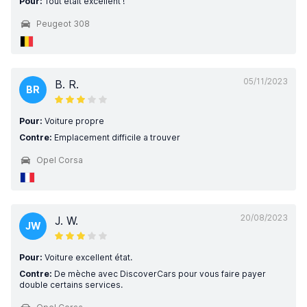
Pour:
Tout était excellent !
Peugeot 308
05/11/2023
B. R.
BR
Pour:
Voiture propre
Contre:
Emplacement difficile a trouver
Opel Corsa
20/08/2023
J. W.
JW
Pour:
Voiture excellent état.
Contre:
De mèche avec DiscoverCars pour vous faire payer
double certains services.