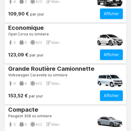
4
3
A/C
Man.
109,90 €
Afficher
par jour
Economique
Opel Corsa ou similaire
5
5
A/C
Man.
123,09 €
Afficher
par jour
Grande Routière Camionnette
Volkswagen Caravelle ou similaire
9
4
A/C
Man.
153,52 €
Afficher
par jour
Compacte
Peugeot 308 ou similaire
5
5
A/C
Man.