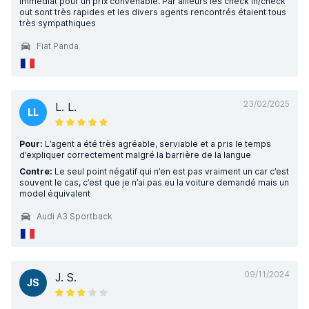
immédiat pour un prix convenable. Par ailleurs les check in/check
out sont très rapides et les divers agents rencontrés étaient tous
très sympathiques
Fiat Panda
23/02/2025
L. L.
LL
Pour:
L’agent a été très agréable, serviable et a pris le temps
d’expliquer correctement malgré la barrière de la langue
Contre:
Le seul point négatif qui n’en est pas vraiment un car c’est
souvent le cas, c’est que je n’ai pas eu la voiture demandé mais un
model équivalent
Audi A3 Sportback
09/11/2024
J. S.
JS