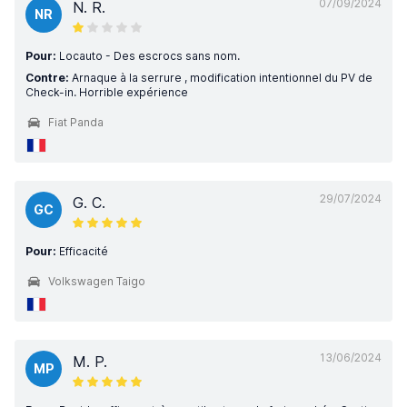
07/09/2024
N. R.
NR
Pour:
Locauto - Des escrocs sans nom.
Contre:
Arnaque à la serrure , modification intentionnel du PV de
Check-in. Horrible expérience
Fiat Panda
29/07/2024
G. C.
GC
Pour:
Efficacité
Volkswagen Taigo
13/06/2024
M. P.
MP