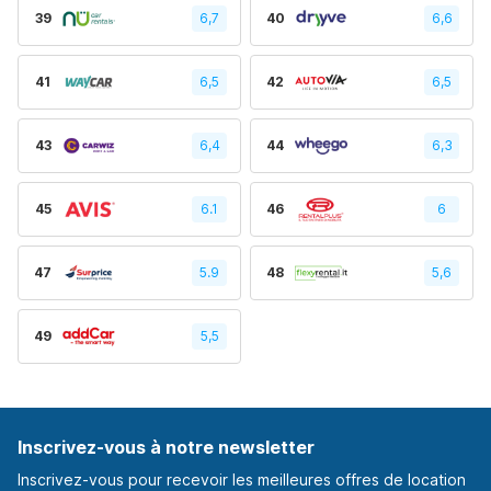
39
6,7
40
6,6
41
6,5
42
6,5
43
6,4
44
6,3
45
6.1
46
6
47
5.9
48
5,6
49
5,5
Inscrivez-vous à notre newsletter
Inscrivez-vous pour recevoir les meilleures offres de location