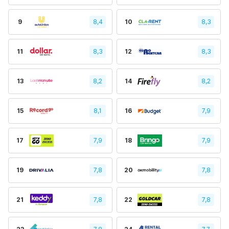
9
8,4
10
8,3
11
8,3
12
8,3
13
8,2
14
8,2
15
8,1
16
7,9
17
7,9
18
7,9
19
7,8
20
7,8
21
7,8
22
7,8