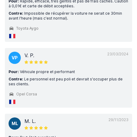
Pour:
Rapide, efficace, très gentils et pas de frais cachés. Caution
à 0,01€ et carte de débit acceptées.
Contre:
Impossible de récupérer la voiture ne serait ce 30min
avant l'heure (mais c'est normal).
Toyota Aygo
23/03/2024
V. P.
VP
Pour:
Véhicule propre et performant
Contre:
Le personnel est peu poli et devrait s'occuper plus de
ses clients.
Opel Corsa
29/11/2023
M. L.
ML