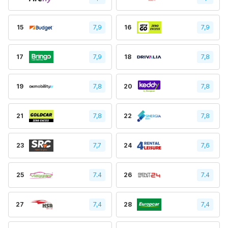
15
7,9
16
7,9
17
7,9
18
7,8
19
7,8
20
7,8
21
7,8
22
7,8
23
7,7
24
7,6
25
7.4
26
7.4
27
7,4
28
7,4