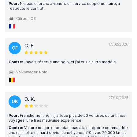
Pour:
N'a pas cherché à vendre un service supplémentaire, a
respecté le contrat.
Citroen C3
17/02/2026
C. F.
CF
Contre:
J’avais réservé une polo, et j’ai eu un autre modèle
Volkswagen Polo
27/10/2025
O. K.
OK
Pour:
Franchement rien , j'ai loué plus de 50 voitures durant mes
voyages, une très mauvaise expérience
Contre:
Voiture ne correspondant pas à la catégorie commandée
une mini-elite ( smart) devient une hyundai i10 avec 70 000 km au