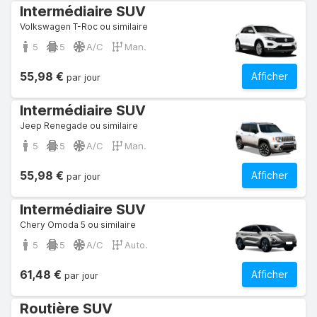
Intermédiaire SUV
Volkswagen T-Roc ou similaire
5
5
A/C
Man.
55,98 €
Afficher
par jour
Intermédiaire SUV
Jeep Renegade ou similaire
5
5
A/C
Man.
55,98 €
Afficher
par jour
Intermédiaire SUV
Chery Omoda 5 ou similaire
5
5
A/C
Auto.
61,48 €
Afficher
par jour
Routière SUV