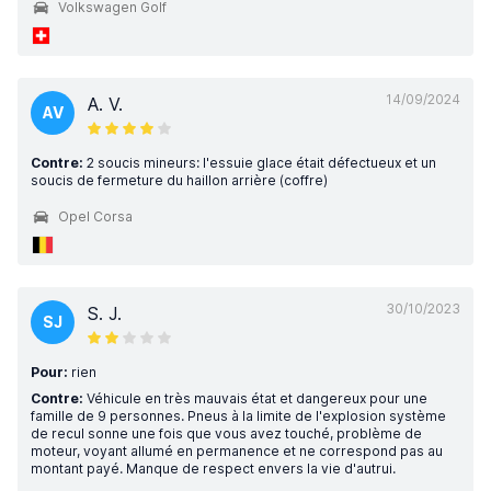
Volkswagen Golf
14/09/2024
A. V.
AV
Contre:
2 soucis mineurs: l'essuie glace était défectueux et un
soucis de fermeture du haillon arrière (coffre)
Opel Corsa
30/10/2023
S. J.
SJ
Pour:
rien
Contre:
Véhicule en très mauvais état et dangereux pour une
famille de 9 personnes. Pneus à la limite de l'explosion système
de recul sonne une fois que vous avez touché, problème de
moteur, voyant allumé en permanence et ne correspond pas au
montant payé. Manque de respect envers la vie d'autrui.