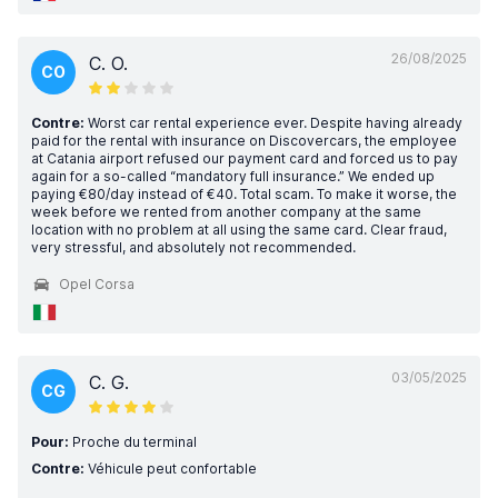
26/08/2025
C. O.
CO
Contre:
Worst car rental experience ever. Despite having already
paid for the rental with insurance on Discovercars, the employee
at Catania airport refused our payment card and forced us to pay
again for a so-called “mandatory full insurance.” We ended up
paying €80/day instead of €40. Total scam. To make it worse, the
week before we rented from another company at the same
location with no problem at all using the same card. Clear fraud,
very stressful, and absolutely not recommended.
Opel Corsa
03/05/2025
C. G.
CG
Pour:
Proche du terminal
Contre:
Véhicule peut confortable