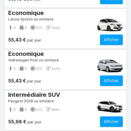
Economique
Lancia Ypsilon ou similaire
5
5
A/C
Auto.
55,43 €
Afficher
par jour
Economique
Volkswagen Polo ou similaire
5
5
A/C
Auto.
55,43 €
Afficher
par jour
Intermédiaire SUV
Peugeot 2008 ou similaire
5
5
A/C
Man.
55,98 €
Afficher
par jour