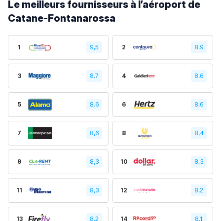
Le meilleurs fournisseurs à l’aéroport de
Catane-Fontanarossa
1
9,5
2
8.9
3
8.7
4
8.6
5
8.6
6
8,6
7
8,6
8
8,4
9
8,3
10
8,3
11
8,3
12
8,2
13
8,2
14
8,1