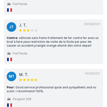
Fiat Panda
29/08/2021
J. T.
JT
Contre:
véhicule sans freins frottement de fer contre fer avec un
bruit à faire peur.restriction de visite de la Sicile par peur de
causer un accident.yriangle orange allumé dès notre depart
Fiat Panda
19/08/2021
M. T.
MT
Pour:
Good service professional quick and sympathetic and no
scam. I recommend 100%.
Peugeot 308