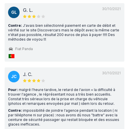
30/10/2021
G. L.
GL
Contre:
J'avais bien sélectionné paiement en carte de débit et
vérifié sur le site Discovercars mais le dépôt avec la même carte
n'était pas possible, résultat 200 euros de plus à payer !!!!! Des
méthodes de voyou !!!
Fiat Panda
30/10/2021
J. C.
JC
Pour:
malgré l'heure tardive, le retard de l'avion + la difficulté à
trouver l'agence , le réprésentant nous a très bien accueillis.
Constat très sérieux lors de la prise en charge du véhicule
(photos et remarques envoyées par mail ) idem lors du retour.
Contre:
impossibilité de joindre l'agence pendant la location ( ni
par téléphone ni sur place) : nous avons dû nous "battre" avec la
ceinture de sécurité passager qui restait bloquée et des essuies
glaces inefficaces.