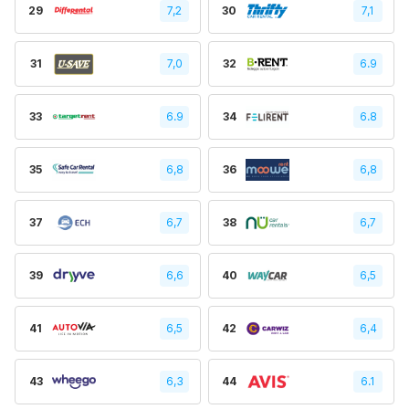
29
7,2
30
7,1
31
7,0
32
6.9
33
6.9
34
6.8
35
6,8
36
6,8
37
6,7
38
6,7
39
6,6
40
6,5
41
6,5
42
6,4
43
6,3
44
6.1