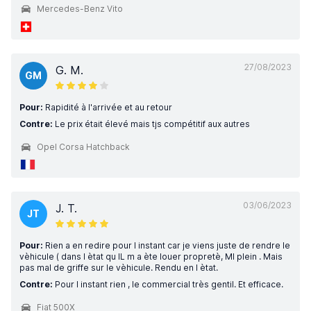
Mercedes-Benz Vito
27/08/2023
G. M.
GM
Pour:
Rapidité à l'arrivée et au retour
Contre:
Le prix était élevé mais tjs compétitif aux autres
Opel Corsa Hatchback
03/06/2023
J. T.
JT
Pour:
Rien a en redire pour l instant car je viens juste de rendre le
vèhicule ( dans l ètat qu IL m a ète louer propretè, MI plein . Mais
pas mal de griffe sur le vèhicule. Rendu en l ètat.
Contre:
Pour l instant rien , le commercial très gentil. Et efficace.
Fiat 500X