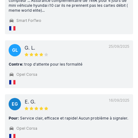
compteur ... Assurance complémentaire de 146€ pour 4 jours de
mini véhicule hyundai i10 car ils ne prennent pas les cartes débit (
meme world elite)...
Smart ForTwo
25/09/2025
G. L.
GL
Contre:
trop d'attente pour les formalité
Opel Corsa
16/09/2025
E. G.
EG
Pour:
Service clair, efficace et rapide! Aucun problème à signaler.
Opel Corsa