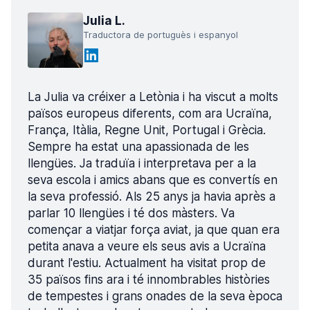
Julia L.
Traductora de portuguès i espanyol
La Julia va créixer a Letònia i ha viscut a molts
països europeus diferents, com ara Ucraïna,
França, Itàlia, Regne Unit, Portugal i Grècia.
Sempre ha estat una apassionada de les
llengües. Ja traduïa i interpretava per a la
seva escola i amics abans que es convertís en
la seva professió. Als 25 anys ja havia après a
parlar 10 llengües i té dos màsters. Va
començar a viatjar força aviat, ja que quan era
petita anava a veure els seus avis a Ucraïna
durant l'estiu. Actualment ha visitat prop de
35 països fins ara i té innombrables històries
de tempestes i grans onades de la seva època