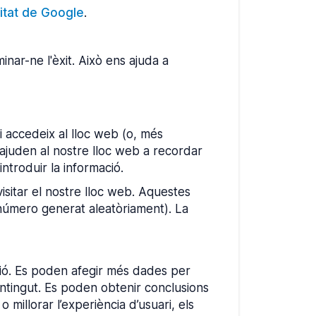
citat de Google
.
nar-ne l'èxit. Això ens ajuda a
 accedeix al lloc web (o, més
 ajuden al nostre lloc web a recordar
introduir la informació.
isitar el nostre lloc web. Aquestes
 número generat aleatòriament). La
ació. Es poden afegir més dades per
contingut. Es poden obtenir conclusions
 millorar l’experiència d’usuari, els