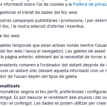
s informació sobre l'ús de cookies a la
Política de priva
gestionar el trànsit de dades del lloc web.
stres campanyes publicitàries i promocions, i per determi
l lloc, i la nostra selecció d'ofertes i incentius.
re lloc web:
aletes temporals que estan actives només mentre l'usuari
del lloc web i tanca el navegador). Les galetes de sessió
la pàgina anterior, eliminant així la necessitat de tornar a 
ersistents romanen a l'ordinador del visitant després de v
lo com un visitant únic (desant aquesta informació com un
dor de l'usuari depèn del tipus de galeta.
onalitzats
rsonalitzar segons el teu perfil, preferències i configur
contingut. Es pot mesurar el rendiment dels anuncis i del 
cis i el contingut. Les dades es poden utilitzar per crear o