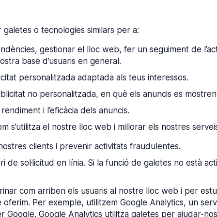
r galetes o tecnologies similars per a:
ndències, gestionar el lloc web, fer un seguiment de l’activ
ostra base d’usuaris en general.
icitat personalitzada adaptada als teus interessos.
licitat no personalitzada, en què els anuncis es mostren se
endiment i l’eficàcia dels anuncis.
 s’utilitza el nostre lloc web i millorar els nostres servei
nostres clients i prevenir activitats fraudulentes.
ri de sol·licitud en línia. Si la funció de galetes no està a
nar com arriben els usuaris al nostre lloc web i per estudi
ue oferim. Per exemple, utilitzem Google Analytics, un ser
Google. Google Analytics utilitza galetes per ajudar-nos a