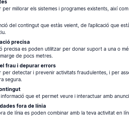
tes
r per millorar els sistemes i programes existents, així 
ó del contingut que estàs veient, de l’aplicació que estàs
iu.
zació precisa
 precisa es poden utilitzar per donar suport a una o més f
n marge de pocs metres.
el frau i depurar errors
 per detectar i prevenir activitats fraudulentes, i per as
ra segura.
ontingut
ar informació que et permet veure i interactuar amb anuncis
dades fora de línia
a de línia es poden combinar amb la teva activitat en lí