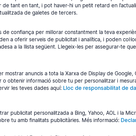
 de tant en tant, i pot haver-hi un petit retard en l’actual
tualitzada de galetes de tercers.
rs de confiança per millorar constantment la teva experiè
n a oferir serveis de publicitat i analítica, i poden col·lo
vadesa a la llista següent. Llegeix-les per assegurar-te 
 mostrar anuncis a tota la Xarxa de Display de Google,
 o obtenir informació sobre tu per personalitzar i mesur
rvir les teves dades aquí:
Lloc de responsabilitat de 
rar publicitat personalitzada a Bing, Yahoo, AOL i la Mi
obre tu amb finalitats publicitàries. Més informació:
Decla