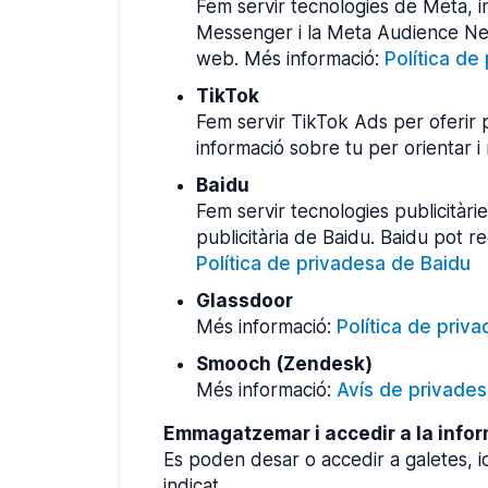
Fem servir tecnologies de Meta, i
Messenger i la Meta Audience Netw
web. Més informació:
Política de
TikTok
Fem servir TikTok Ads per oferir pu
informació sobre tu per orientar 
Baidu
Fem servir tecnologies publicitàrie
publicitària de Baidu. Baidu pot r
Política de privadesa de Baidu
Glassdoor
Més informació:
Política de priv
Smooch (Zendesk)
Més informació:
Avís de privade
Emmagatzemar i accedir a la infor
Es poden desar o accedir a galetes, ide
indicat.