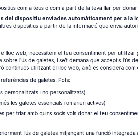
positius com a teus o com a part de la teva llar per donar 
ues del dispositiu enviades automàticament per a la i
d’altres dispositius a partir de la informació que envia aut
e lloc web, necessitem el teu consentiment per utilitzar g
 sobre l'ús de galetes, i se't demana que acceptis l'ús de 
ò continues utilitzant el lloc web, això es considera com e
preferències de galetes. Pots:
s personalitzats i no personalitzats)
omés les galetes essencials romanen actives)
es per triar amb quins socis vols donar el teu consentime
riorment l’ús de galetes mitjançant una funció integrada