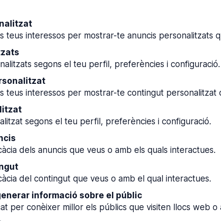
nalitzat
ls teus interessos per mostrar-te anuncis personalitzats q
tzats
litzats segons el teu perfil, preferències i configuració.
rsonalitzat
ls teus interessos per mostrar-te contingut personalitzat q
itzat
itzat segons el teu perfil, preferències i configuració.
ncis
icàcia dels anuncis que veus o amb els quals interactues.
ingut
icàcia del contingut que veus o amb el qual interactues.
generar informació sobre el públic
at per conèixer millor els públics que visiten llocs web o 