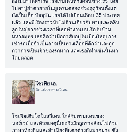
องใบมาได้สำเร็จ เธอเริ่มเดินทางค่อนข้างเร็ว โดย
ไปหาปู่ย่าตายายในยูเครนตลอดช่วงฤดูร้อนตั้งแต่
ยังเป็นเด็ก ปัจจุบัน เธอได้ไปเยือนเกือบ 35 ประเทศ
แล้ว และมีเรื่องราวนับไม่ถ้วนเกี่ยวกับพายุและคลื่น
ลูกใหญ่จากช่วงเวลาที่เธอทำงานบนเรือใบข้าม
มหาสมุทร เธอคิดว่าเมื่ออาศัยอยู่ในเมืองใหญ่ การ
เช่ารถเมื่อจำเป็นอาจเป็นทางเลือกที่ดีกว่าและถูก
กว่าการเป็นเจ้าของรถมาก และเธอก็ทำเช่นนั้นมา
โดยตลอด
โซเฟีย เอ.
นักแปลภาษาสวีเดน
โซเฟียเติบโตในสวีเดน ใกล้กับพรมแดนของ
นอร์เวย์ และด้วยเหตุนี้เธอจึงมักถูกรายล้อมไปด้วย
ภาษาท้องถิ่นและสำเนียงที่แตกต่างกันมากมาย ซึ่ง