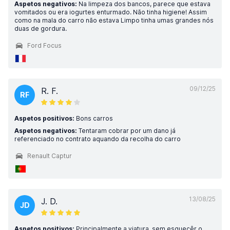
Aspetos negativos:
Na limpeza dos bancos, parece que estava
vomitados ou era iogurtes enturmado. Não tinha higiene! Assim
como na mala do carro não estava Limpo tinha umas grandes nós
duas de gordura.
Ford Focus
09/12/25
R. F.
RF
Aspetos positivos:
Bons carros
Aspetos negativos:
Tentaram cobrar por um dano já
referenciado no contrato aquando da recolha do carro
Renault Captur
13/08/25
J. D.
JD
Aspetos positivos:
Principalmente a viatura, sem esquecêr o