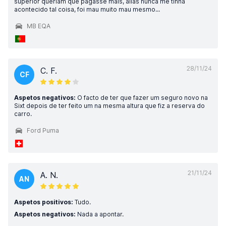
superior queriam que pagasse mais, aliás nunca me tinha
acontecido tal coisa, foi mau muito mau mesmo...
MB EQA
28/11/24
C. F.
CF
Aspetos negativos:
O facto de ter que fazer um seguro novo na
Sixt depois de ter feito um na mesma altura que fiz a reserva do
carro.
Ford Puma
21/11/24
A. N.
AN
Aspetos positivos:
Tudo.
Aspetos negativos:
Nada a apontar.