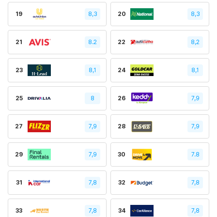
19
8,3
20
8,3
21
8.2
22
8,2
23
8,1
24
8,1
25
8
26
7,9
27
7,9
28
7,9
29
7,9
30
7.8
31
7,8
32
7,8
33
7,8
34
7,8