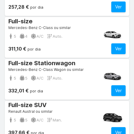
257,28 €
Ver
por dia
Full-size
Mercedes-Benz C-Class ou similar
5
4
A/C
Auto.
311,10 €
Ver
por dia
Full-size Stationwagon
Mercedes-Benz C-Class Wagon ou similar
5
5
A/C
Auto.
332,01 €
Ver
por dia
Full-size SUV
Renault Austral ou similar
5
5
A/C
Man.
397,66 €
Ver
por dia