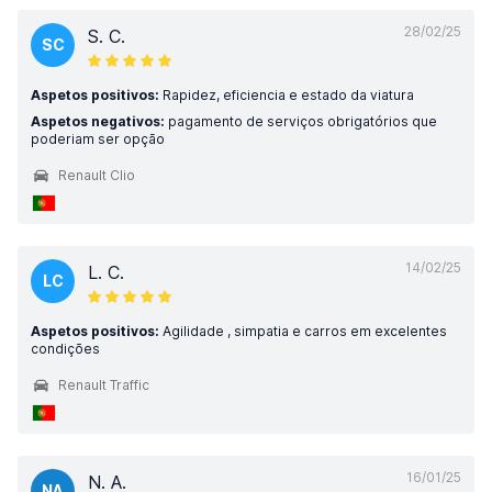
28/02/25
S. C.
SC
Aspetos positivos:
Rapidez, eficiencia e estado da viatura
Aspetos negativos:
pagamento de serviços obrigatórios que
poderiam ser opção
Renault Clio
14/02/25
L. C.
LC
Aspetos positivos:
Agilidade , simpatia e carros em excelentes
condições
Renault Traffic
16/01/25
N. A.
NA