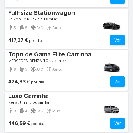
Full-size Stationwagon
Volvo V60 Plug-in ou similar
5
5
A/C
Auto.
417,37 €
Ver
por dia
Topo de Gama Elite Carrinha
MERCEDES-BENZ VITO ou similar
8
5
A/C
Auto.
424,63 €
Ver
por dia
Luxo Carrinha
Renault Trafic ou similar
9
4
A/C
Man.
446,59 €
Ver
por dia