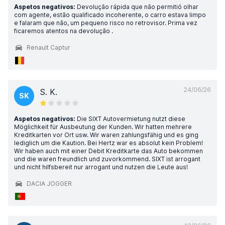
Aspetos negativos:
Devolução rápida que não permitió olhar
com agente, estão qualificado incoherente, o carro estava limpo
e falaram que não, um pequeno risco no retrovisor. Prima vez
ficaremos atentos na devolução .
Renault Captur
24/06/26
S. K.
SK
Aspetos negativos:
Die SIXT Autovermietung nutzt diese
Möglichkeit für Ausbeutung der Kunden. Wir hatten mehrere
Kreditkarten vor Ort usw. Wir waren zahlungsfähig und es ging
lediglich um die Kaution. Bei Hertz war es absolut kein Problem!
Wir haben auch mit einer Debit Kreditkarte das Auto bekommen
und die waren freundlich und zuvorkommend. SIXT ist arrogant
und nicht hilfsbereit nur arrogant und nutzen die Leute aus!
DACIA JOGGER