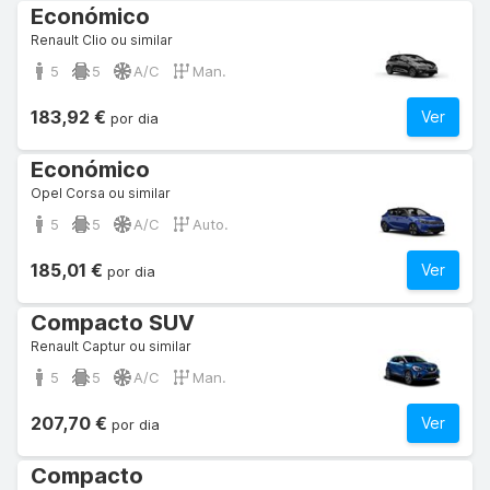
Económico
Renault Clio ou similar
5
5
A/C
Man.
183,92 €
Ver
por dia
Económico
Opel Corsa ou similar
5
5
A/C
Auto.
185,01 €
Ver
por dia
Compacto SUV
Renault Captur ou similar
5
5
A/C
Man.
207,70 €
Ver
por dia
Compacto