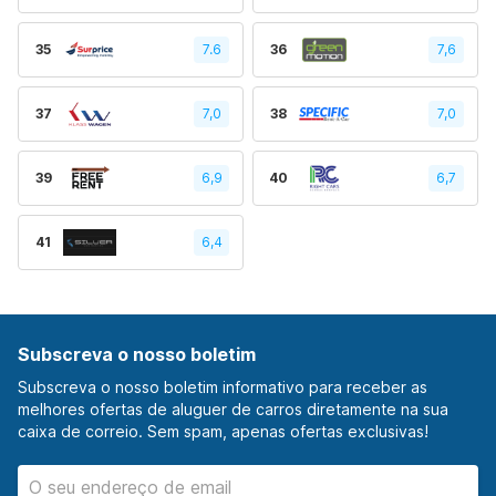
35
7.6
36
7,6
37
7,0
38
7,0
39
6,9
40
6,7
41
6,4
Subscreva o nosso boletim
Subscreva o nosso boletim informativo para receber as
melhores ofertas de aluguer de carros diretamente na sua
caixa de correio. Sem spam, apenas ofertas exclusivas!