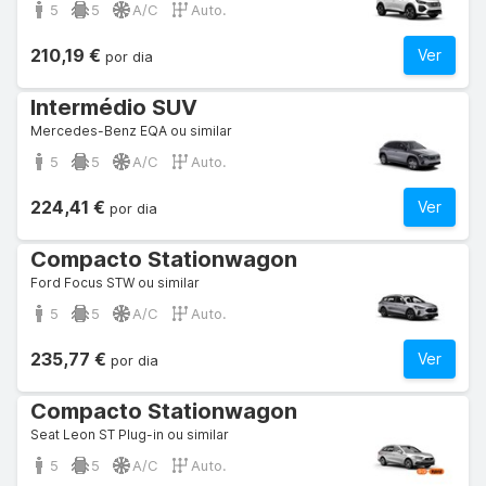
5
5
A/C
Auto.
210,19 €
Ver
por dia
Intermédio SUV
Mercedes-Benz EQA ou similar
5
5
A/C
Auto.
224,41 €
Ver
por dia
Compacto Stationwagon
Ford Focus STW ou similar
5
5
A/C
Auto.
235,77 €
Ver
por dia
Compacto Stationwagon
Seat Leon ST Plug-in ou similar
5
5
A/C
Auto.