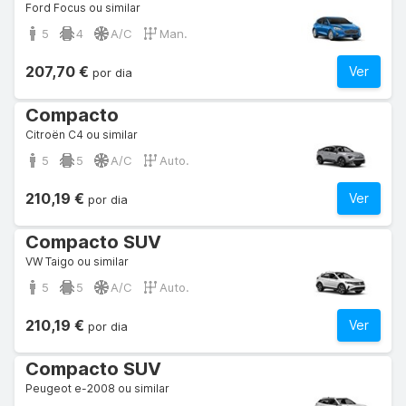
Ford Focus ou similar
5
4
A/C
Man.
207,70 €
Ver
por dia
Compacto
Citroën C4 ou similar
5
5
A/C
Auto.
210,19 €
Ver
por dia
Compacto SUV
VW Taigo ou similar
5
5
A/C
Auto.
210,19 €
Ver
por dia
Compacto SUV
Peugeot e-2008 ou similar