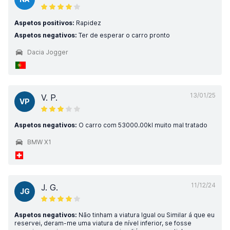
Aspetos positivos:
Rapidez
Aspetos negativos:
Ter de esperar o carro pronto
Dacia Jogger
13/01/25
V. P.
VP
Aspetos negativos:
O carro com 53000.00kl muito mal tratado
BMW X1
11/12/24
J. G.
JG
Aspetos negativos:
Não tinham a viatura Igual ou Similar á que eu
reservei, deram-me uma viatura de nível inferior, se fosse