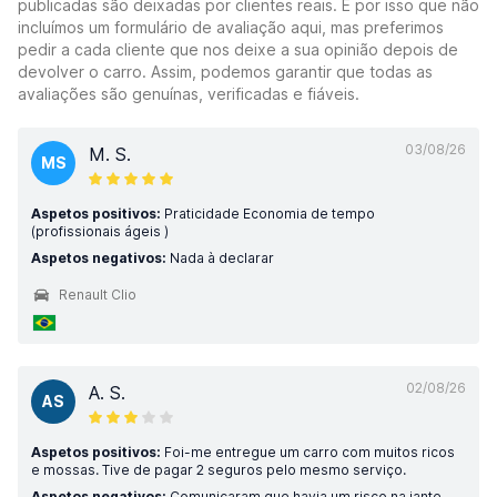
publicadas são deixadas por clientes reais. É por isso que não
incluímos um formulário de avaliação aqui, mas preferimos
pedir a cada cliente que nos deixe a sua opinião depois de
devolver o carro. Assim, podemos garantir que todas as
avaliações são genuínas, verificadas e fiáveis.
03/08/26
M. S.
MS
Aspetos positivos:
Praticidade Economia de tempo
(profissionais ágeis )
Aspetos negativos:
Nada à declarar
Renault Clio
02/08/26
A. S.
AS
Aspetos positivos:
Foi-me entregue um carro com muitos ricos
e mossas. Tive de pagar 2 seguros pelo mesmo serviço.
Aspetos negativos:
Comunicaram que havia um risco na jante