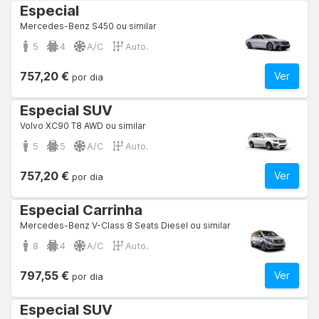
Especial
Mercedes-Benz S450 ou similar
5
4
A/C
Auto.
757,20 €
Ver
por dia
Especial SUV
Volvo XC90 T8 AWD ou similar
5
5
A/C
Auto.
757,20 €
Ver
por dia
Especial Carrinha
Mercedes-Benz V-Class 8 Seats Diesel ou similar
8
4
A/C
Auto.
797,55 €
Ver
por dia
Especial SUV