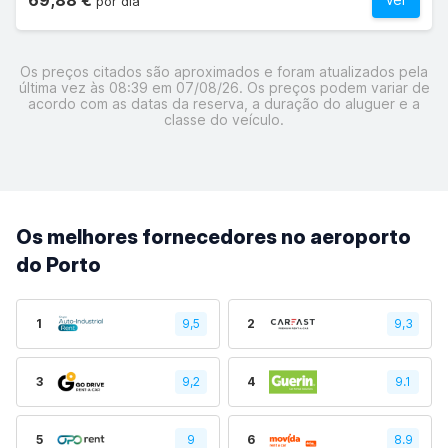
69,88 €
por dia
Os preços citados são aproximados e foram atualizados pela
última vez às 08:39 em 07/08/26. Os preços podem variar de
acordo com as datas da reserva, a duração do aluguer e a
classe do veículo.
Os melhores fornecedores no aeroporto
do Porto
1
9,5
2
9,3
3
9,2
4
9.1
5
9
6
8.9