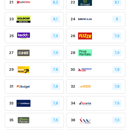
21
8,2
22
8,1
23
8,1
24
8
25
7,9
26
7,9
27
7,9
28
7,9
29
7.8
30
7,8
31
7,8
32
7,8
33
7,8
34
7.6
35
7,6
36
7,0