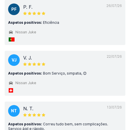
26/07/26
P. F.
PF
Aspetos positivos:
Eficiência
Nissan Juke
22/07/26
V. J.
VJ
Aspetos positivos:
Bom Serviço, simpatia, 😊
Nissan Juke
13/07/26
N. T.
NT
Aspetos positivos:
Correu tudo bem, sem complicações.
Serviço ágil e rápido.