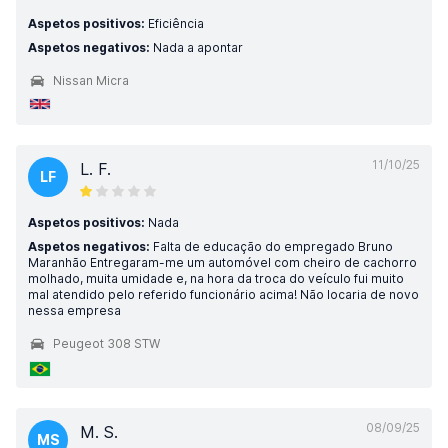
Aspetos positivos:
Eficiência
Aspetos negativos:
Nada a apontar
Nissan Micra
11/10/25
L. F.
LF
Aspetos positivos:
Nada
Aspetos negativos:
Falta de educação do empregado Bruno
Maranhão Entregaram-me um automóvel com cheiro de cachorro
molhado, muita umidade e, na hora da troca do veículo fui muito
mal atendido pelo referido funcionário acima! Não locaria de novo
nessa empresa
Peugeot 308 STW
08/09/25
M. S.
MS