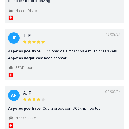
of the car before leaving
Nissan Micra
16/08/24
J. F.
JF
Aspetos positivos:
Funcionários simpáticos e muito prestáveis
Aspetos negativos:
nada apontar
SEAT Leon
09/08/24
A. P.
AP
Aspetos positivos:
Cupra breck com 700km. Tipo top
Nissan Juke