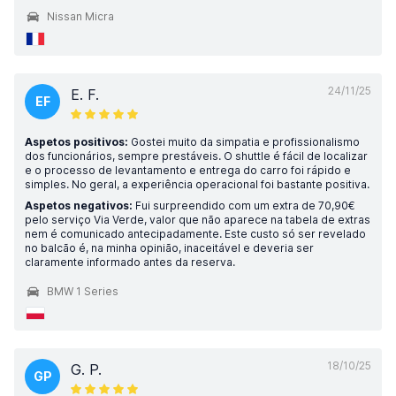
Nissan Micra
24/11/25
E. F.
EF
Aspetos positivos:
Gostei muito da simpatia e profissionalismo
dos funcionários, sempre prestáveis. O shuttle é fácil de localizar
e o processo de levantamento e entrega do carro foi rápido e
simples. No geral, a experiência operacional foi bastante positiva.
Aspetos negativos:
Fui surpreendido com um extra de 70,90€
pelo serviço Via Verde, valor que não aparece na tabela de extras
nem é comunicado antecipadamente. Este custo só ser revelado
no balcão é, na minha opinião, inaceitável e deveria ser
claramente informado antes da reserva.
BMW 1 Series
18/10/25
G. P.
GP