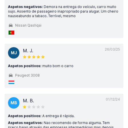
Aspetos negativos:
Demora na entrega do veículo, carro muito
sujo. Assento de passageiro inapropriado para alugar. Um cheiro
nauseabundo a tabaco. Terrível, mesmo
Nissan Qashqai
26/03/25
M. J.
MJ
Aspetos positivos:
muito bom o carro
Peugeot 3008
01/12/24
M. B.
MB
Aspetos positivos:
A entrega é rápida.
Aspetos negativos:
Nao recomendo de forma alguma. Tem
preço baixo através das empresas intermediárias mas depois