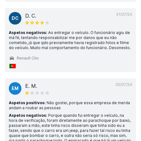
31/07/24
D. C.
DC
Aspetos negativos:
Ao entregar o veículo. O funcionário agiu de
má fé, tentando responsabilizar me por danos que eu não
cometido, já que qdo previamente havia registrado fotos e filme
do veículo. Muito mal comportamento do funcionário. Desonesto.
Renault Clio
30/07/24
E. M.
EM
Aspetos positivos:
Não gostei, porque essa empresa de merda
andam a roubar as pessoas
Aspetos negativos:
Porque quando fui entregar o veículo, na
hora de verificação, foram diretamente ao parachoque por baixo,
passaram a mão, este tinha risco disseram que tinha sido eu a
fazer, sendo que o carro era um jeep, para fazer tal risco eu tinha
quase que bombar o carro, e outra não seria só risco, mas sim,
iria partir o parachoque todo. O engraçado é que há lá um veículo