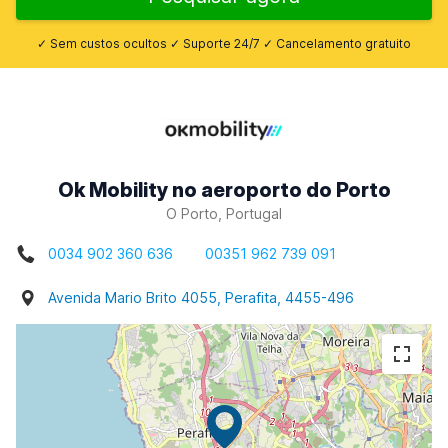
✓ Sem custos ocultos ✓ Suporte 24/7 ✓ Cancelamento gratuito
Ok Mobility no aeroporto do Porto
O Porto, Portugal
0034 902 360 636
00351 962 739 091
Avenida Mario Brito 4055, Perafita, 4455-496