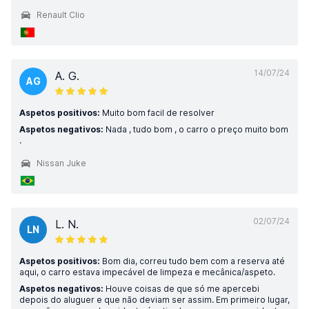
Renault Clio
14/07/24
A. G.
AG
Aspetos positivos:
Muito bom facil de resolver
Aspetos negativos:
Nada , tudo bom , o carro o preço muito bom
.
Nissan Juke
02/07/24
L. N.
LN
Aspetos positivos:
Bom dia, correu tudo bem com a reserva até
aqui, o carro estava impecável de limpeza e mecânica/aspeto.
Aspetos negativos:
Houve coisas de que só me apercebi
depois do aluguer e que não deviam ser assim. Em primeiro lugar,