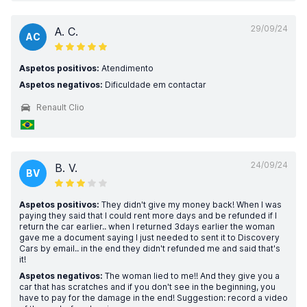
29/09/24
A. C.
AC
Aspetos positivos:
Atendimento
Aspetos negativos:
Dificuldade em contactar
Renault Clio
24/09/24
B. V.
BV
Aspetos positivos:
They didn't give my money back! When I was
paying they said that I could rent more days and be refunded if I
return the car earlier.. when I returned 3days earlier the woman
gave me a document saying I just needed to sent it to Discovery
Cars by email.. in the end they didn't refunded me and said that's
it!
Aspetos negativos:
The woman lied to me!! And they give you a
car that has scratches and if you don't see in the beginning, you
have to pay for the damage in the end! Suggestion: record a video