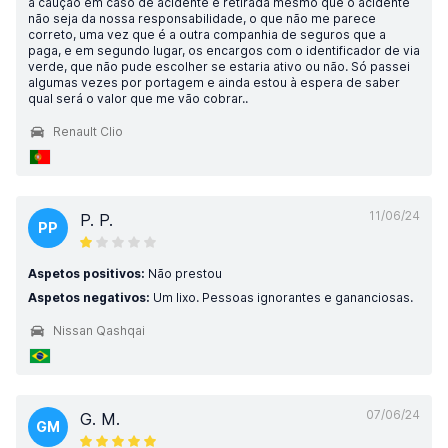
a caução em caso de acidente é retirada mesmo que o acidente
não seja da nossa responsabilidade, o que não me parece
correto, uma vez que é a outra companhia de seguros que a
paga, e em segundo lugar, os encargos com o identificador de via
verde, que não pude escolher se estaria ativo ou não. Só passei
algumas vezes por portagem e ainda estou à espera de saber
qual será o valor que me vão cobrar..
Renault Clio
11/06/24
P. P.
PP
Aspetos positivos:
Não prestou
Aspetos negativos:
Um lixo. Pessoas ignorantes e gananciosas.
Nissan Qashqai
07/06/24
G. M.
GM