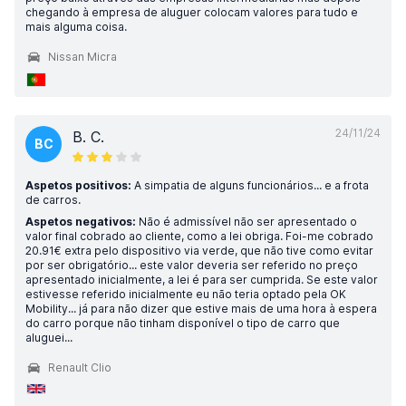
chegando à empresa de aluguer colocam valores para tudo e
mais alguma coisa.
Nissan Micra
24/11/24
B. C.
BC
Aspetos positivos:
A simpatia de alguns funcionários... e a frota
de carros.
Aspetos negativos:
Não é admissível não ser apresentado o
valor final cobrado ao cliente, como a lei obriga. Foi-me cobrado
20.91€ extra pelo dispositivo via verde, que não tive como evitar
por ser obrigatório... este valor deveria ser referido no preço
apresentado inicialmente, a lei é para ser cumprida. Se este valor
estivesse referido inicialmente eu não teria optado pela OK
Mobility... já para não dizer que estive mais de uma hora à espera
do carro porque não tinham disponível o tipo de carro que
aluguei...
Renault Clio