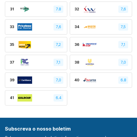
31
7.8
32
7,6
33
7,6
34
7,5
35
7,2
36
7,1
37
7,1
38
7,0
39
7,0
40
6.8
41
6.4
Subscreva o nosso boletim