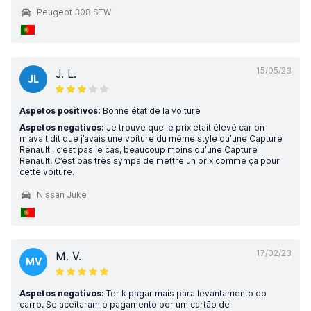
Peugeot 308 STW
15/05/23
J. L.
JL
Aspetos positivos:
Bonne état de la voiture
Aspetos negativos:
Je trouve que le prix était élevé car on
m’avait dit que j’avais une voiture du même style qu’une Capture
Renault , c’est pas le cas, beaucoup moins qu’une Capture
Renault. C’est pas très sympa de mettre un prix comme ça pour
cette voiture.
Nissan Juke
17/02/23
M. V.
MV
Aspetos negativos:
Ter k pagar mais para levantamento do
carro. Se aceitaram o pagamento por um cartão de