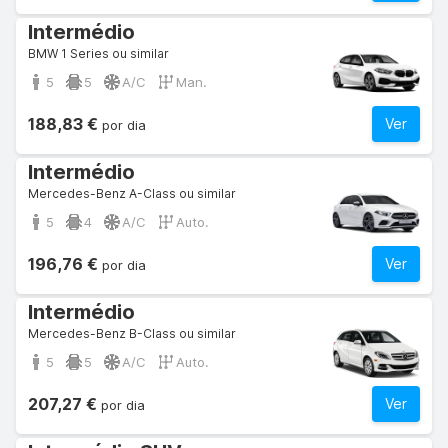
Intermédio
BMW 1 Series ou similar
5
5
A/C
Man.
188,83 €
Ver
por dia
Intermédio
Mercedes-Benz A-Class ou similar
5
4
A/C
Auto.
196,76 €
Ver
por dia
Intermédio
Mercedes-Benz B-Class ou similar
5
5
A/C
Auto.
207,27 €
Ver
por dia