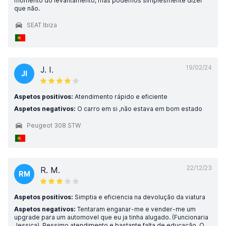
momento do levantamento, mas podemos simplesmente dizer
que não.
SEAT Ibiza
19/02/24
J. I.
JI
Aspetos positivos:
Atendimento rápido e eficiente
Aspetos negativos:
O carro em si ,não estava em bom estado
Peugeot 308 STW
22/12/23
R. M.
RM
Aspetos positivos:
Simptia e eficiencia na devolução da viatura
Aspetos negativos:
Tentaram enganar-me e vender-me um
upgrade para um automovel que eu ja tinha alugado. (Funcionaria
Jessica). Pessimo atendimento e bastante falta de educação. O