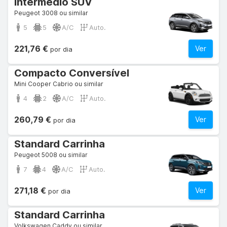
Intermédio SUV
Peugeot 3008 ou similar
5
5
A/C
Auto.
221,76 €
Ver
por dia
Compacto Conversível
Mini Cooper Cabrio ou similar
4
2
A/C
Auto.
260,79 €
Ver
por dia
Standard Carrinha
Peugeot 5008 ou similar
7
4
A/C
Auto.
271,18 €
Ver
por dia
Standard Carrinha
Volkswagen Caddy ou similar