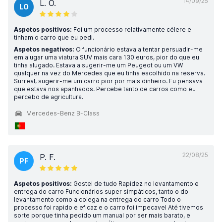
14/09/25
L. O.
LO
Aspetos positivos:
Foi um processo relativamente célere e
tinham o carro que eu pedi.
Aspetos negativos:
O funcionário estava a tentar persuadir-me
em alugar uma viatura SUV mais cara 130 euros, pior do que eu
tinha alugado. Estava a sugerir-me um Peugeot ou um VW
qualquer na vez do Mercedes que eu tinha escolhido na reserva.
Surreal, sugerir-me um carro pior por mais dinheiro. Eu pensava
que estava nos apanhados. Percebe tanto de carros como eu
percebo de agricultura.
Mercedes-Benz B-Class
22/08/25
P. F.
PF
Aspetos positivos:
Gostei de tudo Rapidez no levantamento e
entrega do carro Funcionários super simpáticos, tanto o do
levantamento como a colega na entrega do carro Todo o
processo foi rapido e eficaz e o carro foi impecavel Até tivemos
sorte porque tinha pedido um manual por ser mais barato, e