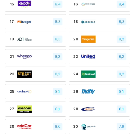
15
8.4
16
8,4
17
8.3
18
8,3
19
8,3
20
8,2
21
8,2
22
8,2
23
8,2
24
8,2
25
8.1
26
8,1
27
8,1
28
8,1
29
8,0
30
7.9