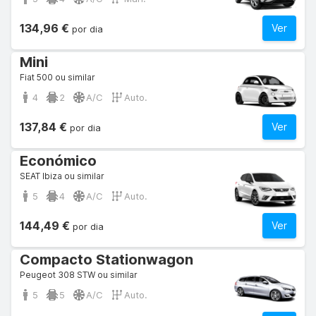
134,96 €
Ver
por dia
Mini
Fiat 500 ou similar
4
2
A/C
Auto.
137,84 €
Ver
por dia
Económico
SEAT Ibiza ou similar
5
4
A/C
Auto.
144,49 €
Ver
por dia
Compacto Stationwagon
Peugeot 308 STW ou similar
5
5
A/C
Auto.