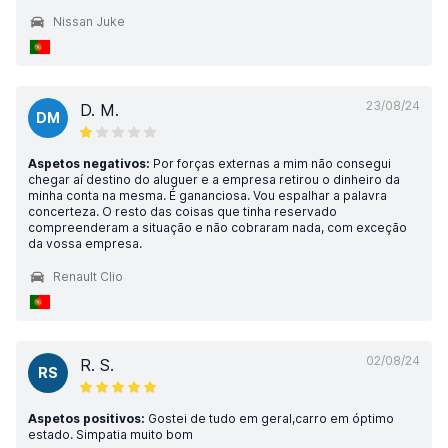
Nissan Juke
23/08/24
D. M.
DM
Aspetos negativos:
Por forças externas a mim não consegui
chegar aí destino do aluguer e a empresa retirou o dinheiro da
minha conta na mesma. É gananciosa. Vou espalhar a palavra
concerteza. O resto das coisas que tinha reservado
compreenderam a situação e não cobraram nada, com exceção
da vossa empresa.
Renault Clio
02/08/24
R. S.
RS
Aspetos positivos:
Gostei de tudo em geral,carro em óptimo
estado. Simpatia muito bom