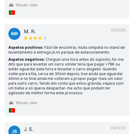
Nissan Juke
15/02/26
M. R.
MR
Aspetos positivos:
Fácil de encontrar, muita simpatia no stand de
levantamento e entrega já no parque de estacionamento.
Aspetos negativos:
Cheguei uma hora antes do suposto, foi-me
dito que para levantar um carro similar teria que pagar +78€ ou
então aguardar pela hora e levantar o carro alugado. Quando
voltei para a fila, cerca de 30min depois, tive ainda que aguardar
40min e no final ainda me voltaram a propor pagar mais um valor
para outro carro. Tendo em conta que estou grávida, viajava com
um bebe e só queria despachar-me acho que podiam ter
agilizado de melhor forma este processo.
Nissan Juke
09/12/25
J. S.
JS