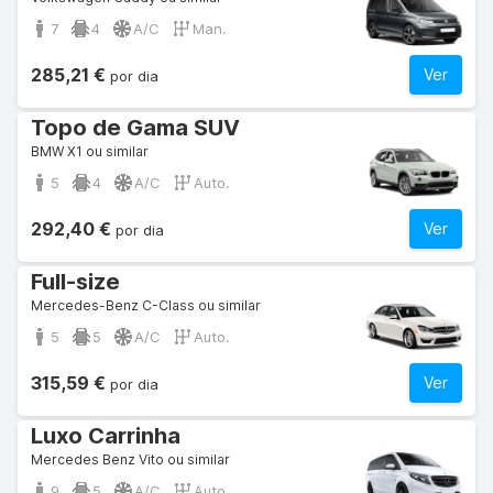
7
4
A/C
Man.
285,21 €
Ver
por dia
Topo de Gama SUV
BMW X1 ou similar
5
4
A/C
Auto.
292,40 €
Ver
por dia
Full-size
Mercedes-Benz C-Class ou similar
5
5
A/C
Auto.
315,59 €
Ver
por dia
Luxo Carrinha
Mercedes Benz Vito ou similar
9
5
A/C
Auto.