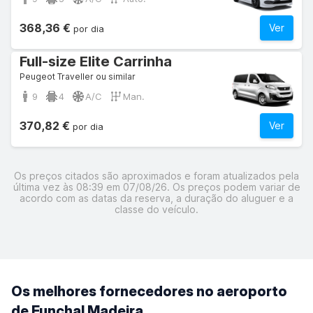
368,36 €
Ver
por dia
Full-size Elite Carrinha
Peugeot Traveller ou similar
9
4
A/C
Man.
370,82 €
Ver
por dia
Os preços citados são aproximados e foram atualizados pela
última vez às 08:39 em 07/08/26. Os preços podem variar de
acordo com as datas da reserva, a duração do aluguer e a
classe do veículo.
Os melhores fornecedores no aeroporto
de Funchal Madeira