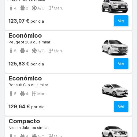
4
2
A/C
Man.
123,07 €
Ver
por dia
Económico
Peugeot 208 ou similar
5
4
A/C
Man.
125,83 €
Ver
por dia
Económico
Renault Clio ou similar
5
4
Man.
129,64 €
Ver
por dia
Compacto
Nissan Juke ou similar
5
4
A/C
Man.