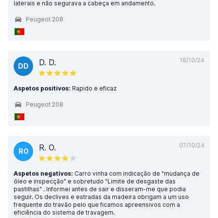
laterais e não segurava a cabeça em andamento.
Peugeot 208
18/10/24
D. D.
DD
Aspetos positivos:
Rapido e eficaz
Peugeot 208
07/10/24
R. O.
RO
Aspetos negativos:
Carro vinha com indicação de "mudança de
óleo e inspecção" e sobretudo "Limite de desgaste das
pastilhas" . Informei antes de sair e disseram-me que podia
seguir. Os declives e estradas da madeira obrigam a um uso
frequente do travão pelo que ficamos apreensivos com a
eficiência do sistema de travagem.