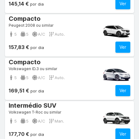
145,14 €
Ver
por dia
Compacto
Peugeot 2008 ou similar
5
5
A/C
Auto.
157,83 €
Ver
por dia
Compacto
Volkswagen ID.3 ou similar
5
5
A/C
Auto.
169,51 €
Ver
por dia
Intermédio SUV
Volkswagen T-Roc ou similar
5
5
A/C
Man.
177,70 €
Ver
por dia