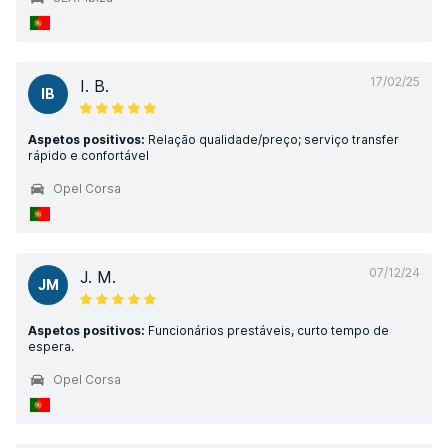
17/02/25
I. B.
IB
Aspetos positivos:
Relação qualidade/preço; serviço transfer
rápido e confortável
Opel Corsa
07/12/24
J. M.
JM
Aspetos positivos:
Funcionários prestáveis, curto tempo de
espera.
Opel Corsa