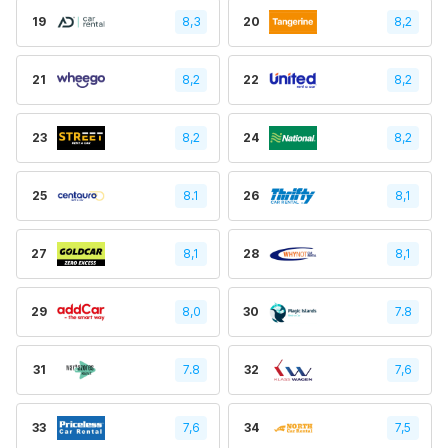
19
8,3
20
8,2
21
8,2
22
8,2
23
8,2
24
8,2
25
8.1
26
8,1
27
8,1
28
8,1
29
8,0
30
7.8
31
7.8
32
7,6
33
7,6
34
7,5