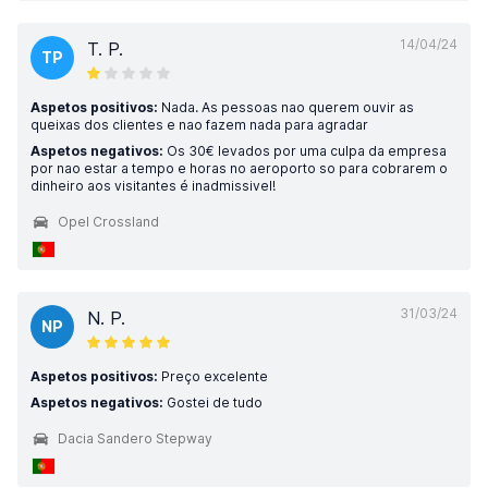
14/04/24
T. P.
TP
Aspetos positivos:
Nada. As pessoas nao querem ouvir as
queixas dos clientes e nao fazem nada para agradar
Aspetos negativos:
Os 30€ levados por uma culpa da empresa
por nao estar a tempo e horas no aeroporto so para cobrarem o
dinheiro aos visitantes é inadmissivel!
Opel Crossland
31/03/24
N. P.
NP
Aspetos positivos:
Preço excelente
Aspetos negativos:
Gostei de tudo
Dacia Sandero Stepway