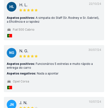
22/10/24
H. L.
HL
Aspetos positivos:
A simpatia do Staff (Sr. Rodney e Sr. Gabriel),
a Eficiência e a rapidez
Fiat 500 Cabrio
30/07/24
N. G.
NG
Aspetos positivos:
Funcionários 5 estrelas e muito rápido a
entrega do carro
Aspetos negativos:
Nada a apontar
Opel Corsa
10/07/24
J. N.
JN