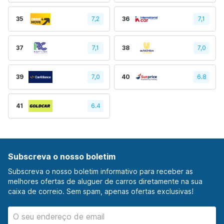
35
7,2
36
7,1
37
7,1
38
7,0
39
7,0
40
6.8
41
6.4
Subscreva o nosso boletim
Subscreva o nosso boletim informativo para receber as
melhores ofertas de aluguer de carros diretamente na sua
caixa de correio. Sem spam, apenas ofertas exclusivas!