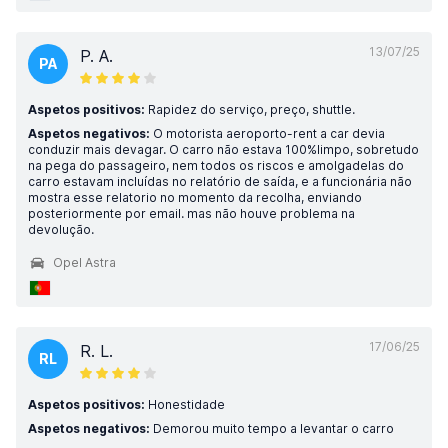
13/07/25
P. A.
PA
Aspetos positivos:
Rapidez do serviço, preço, shuttle.
Aspetos negativos:
O motorista aeroporto-rent a car devia
conduzir mais devagar. O carro não estava 100%limpo, sobretudo
na pega do passageiro, nem todos os riscos e amolgadelas do
carro estavam incluídas no relatório de saída, e a funcionária não
mostra esse relatorio no momento da recolha, enviando
posteriormente por email. mas não houve problema na
devolução.
Opel Astra
17/06/25
R. L.
RL
Aspetos positivos:
Honestidade
Aspetos negativos:
Demorou muito tempo a levantar o carro