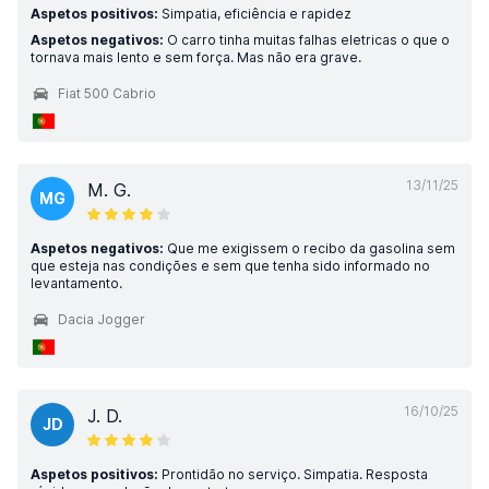
Aspetos positivos:
Simpatia, eficiência e rapidez
Aspetos negativos:
O carro tinha muitas falhas eletricas o que o
tornava mais lento e sem força. Mas não era grave.
Fiat 500 Cabrio
13/11/25
M. G.
MG
Aspetos negativos:
Que me exigissem o recibo da gasolina sem
que esteja nas condições e sem que tenha sido informado no
levantamento.
Dacia Jogger
16/10/25
J. D.
JD
Aspetos positivos:
Prontidão no serviço. Simpatia. Resposta