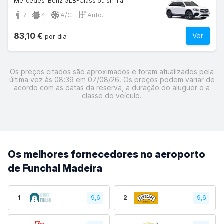
Mercedes-Benz GLB-Class ou similar
7
4
A/C
Auto.
83,10 €
Ver
por dia
Os preços citados são aproximados e foram atualizados pela
última vez às 08:39 em 07/08/26. Os preços podem variar de
acordo com as datas da reserva, a duração do aluguer e a
classe do veículo.
Os melhores fornecedores no aeroporto
de Funchal Madeira
1
9,6
2
9,6