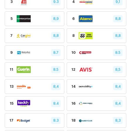
3
9.3
4
9,1
5
8,9
6
8,8
7
8,8
8
8,8
9
8.7
10
8.5
11
8.5
12
8,5
13
8,4
14
8,4
15
8.4
16
8,4
17
8.3
18
8,3