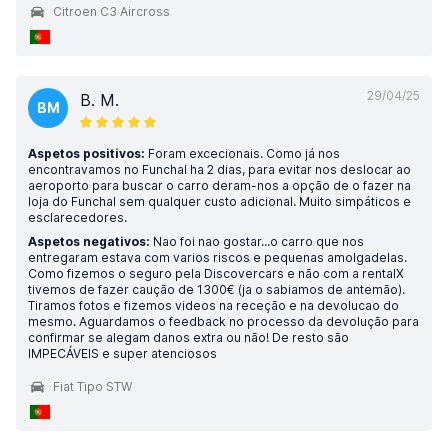
Citroen C3 Aircross
29/04/25
B. M.
BM
Aspetos positivos:
Foram excecionais. Como já nos
encontravamos no Funchal ha 2 dias, para evitar nos deslocar ao
aeroporto para buscar o carro deram-nos a opção de o fazer na
loja do Funchal sem qualquer custo adicional. Muito simpáticos e
esclarecedores.
Aspetos negativos:
Nao foi nao gostar...o carro que nos
entregaram estava com varios riscos e pequenas amolgadelas.
Como fizemos o seguro pela Discovercars e não com a rentalX
tivemos de fazer caução de 1300€ (ja o sabiamos de antemão).
Tiramos fotos e fizemos videos na receção e na devolucao do
mesmo. Aguardamos o feedback no processo da devolução para
confirmar se alegam danos extra ou não! De resto são
IMPECÁVEIS e super atenciosos
Fiat Tipo STW