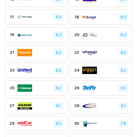
17
8,4
18
8.3
19
8,3
20
8,3
21
8,2
22
8,2
23
8,2
24
8,2
25
8,2
26
8,1
27
8,1
28
8,1
29
8,0
30
7.8