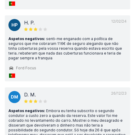
12/02/24
H. P.
HP
Aspetos negativos:
senti-me enganado com a política de
seguros que me cobraram 116€ de seguro alegando que não
tinha coberturas pela vossa reserva quando estava escrito que
teria. rebateram que nada das cuberturas funcionava e teria de
pagar sempre a franquia
Ford Focus
26/12/23
D. M.
DM
Aspetos negativos:
Embora eu tenha subscrito o segundo
condutor a custo zero a quando da reserva. Este valor foi me
cobrado no levantamento do carro. Mostrei o meu desagrado e
disseram que devolveram o dinheiro mas não teria a
possibilidade do segundo condutor. Só hoje dia 26 é que após
telefonema meu, disseram que está a ser devolvido o respectivo