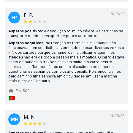
18/09/23
F. P.
FP
Aspetos positivos:
A devolução foi muito célere. As carrinhas de
transporte desde o aeroporto e para o aeroporto.
Aspetos negativos:
Na receção os terminais multibanco não
funcionavam em condições, tivemos de colocar diversas vezes o
PIN dos cartões porque os números multiplicam e quem nos
atendeu não era de todo a pessoa mais simpática. O carro estava
cheio de batidas, o travões chiavam muito e o carro dentro
cheirava mal. Também faltou uma explicação ou pelo menos
questionar se sabíamos como usar o veículo. Pois encontramos
pelo caminho uma senhora em dificuldades em usar a marcha
atrás e era da Centauro.
Fiat 500
14/09/23
M. N.
MN
Aspetos positivos:
Relativamente ao seguro não entendi o