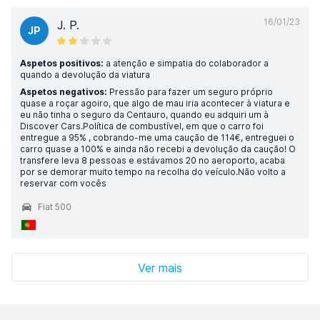
16/01/23
J. P.
JP
Aspetos positivos:
a atenção e simpatia do colaborador a
quando a devolução da viatura
Aspetos negativos:
Pressão para fazer um seguro próprio
quase a roçar agoiro, que algo de mau iria acontecer à viatura e
eu não tinha o seguro da Centauro, quando eu adquiri um à
Discover Cars.Política de combustível, em que o carro foi
entregue a 95% , cobrando-me uma caução de 114€, entreguei o
carro quase a 100% e ainda não recebi a devolução da caução! O
transfere leva 8 pessoas e estávamos 20 no aeroporto, acaba
por se demorar muito tempo na recolha do veículo.Não volto a
reservar com vocês
Fiat 500
Ver mais