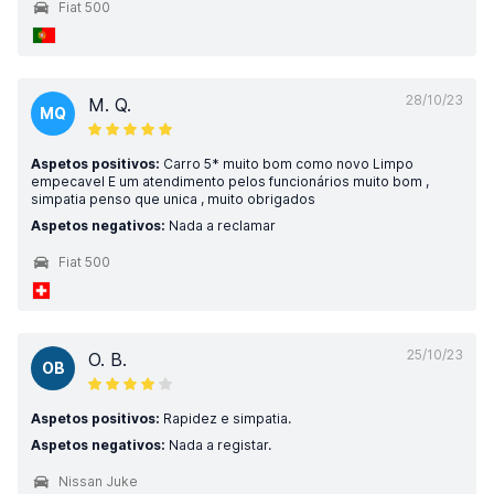
Fiat 500
28/10/23
M. Q.
MQ
Aspetos positivos:
Carro 5* muito bom como novo Limpo
empecavel E um atendimento pelos funcionários muito bom ,
simpatia penso que unica , muito obrigados
Aspetos negativos:
Nada a reclamar
Fiat 500
25/10/23
O. B.
OB
Aspetos positivos:
Rapidez e simpatia.
Aspetos negativos:
Nada a registar.
Nissan Juke