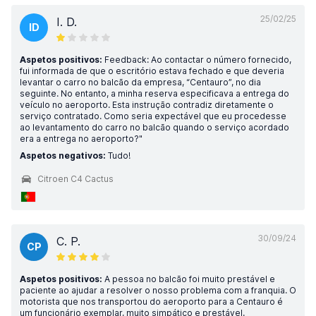
25/02/25
I. D.
ID
Aspetos positivos:
Feedback: Ao contactar o número fornecido,
fui informada de que o escritório estava fechado e que deveria
levantar o carro no balcão da empresa, “Centauro”, no dia
seguinte. No entanto, a minha reserva especificava a entrega do
veículo no aeroporto. Esta instrução contradiz diretamente o
serviço contratado. Como seria expectável que eu procedesse
ao levantamento do carro no balcão quando o serviço acordado
era a entrega no aeroporto?"
Aspetos negativos:
Tudo!
Citroen C4 Cactus
30/09/24
C. P.
CP
Aspetos positivos:
A pessoa no balcão foi muito prestável e
paciente ao ajudar a resolver o nosso problema com a franquia. O
motorista que nos transportou do aeroporto para a Centauro é
um funcionário exemplar, muito simpático e prestável.