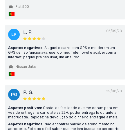
Fiat 500
05/09/23
L. P.
LP
Aspetos negativos:
Aluguei o carro com GPS e me deram um
GPS ué não funcionava, usei do meu Telemóvel e acabei com a
Internet, paguei pra não usar, um absurdo.
Nissan Juke
29/06/23
P. G.
PG
Aspetos positivos:
Gostei da facilidade que me deram para em
vez de entregar o carro ate as 22H, poder entrega lo durante a
madrugada. Rapidez na devolução do dinheiro entregue a mais.
Aspetos negativos:
Não encontrei balcão de atendimento no
aeroporto. Foi algo dificil saber que me iam buscar ao aeroporto