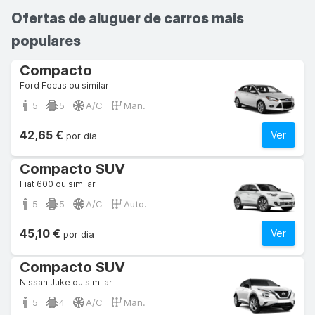
Ofertas de aluguer de carros mais
populares
Compacto
Ford Focus ou similar
5
5
A/C
Man.
42,65 €
Ver
por dia
Compacto SUV
Fiat 600 ou similar
5
5
A/C
Auto.
45,10 €
Ver
por dia
Compacto SUV
Nissan Juke ou similar
5
4
A/C
Man.