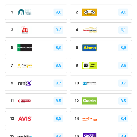
1
9,6
2
9,6
3
9.3
4
9,1
5
8,9
6
8,8
7
8,8
8
8,8
9
8.7
10
8.7
11
8.5
12
8.5
13
8,5
14
8,4
15
8,4
16
8.4