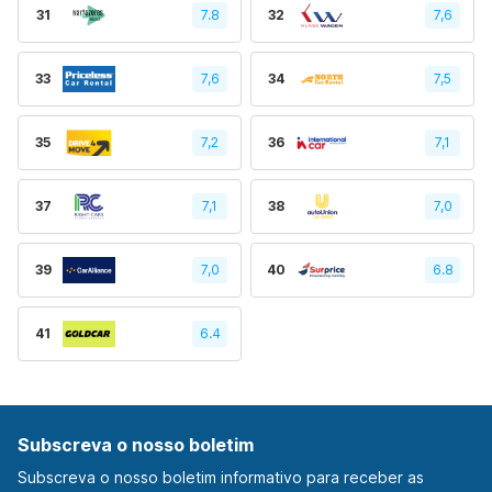
31
7.8
32
7,6
33
7,6
34
7,5
35
7,2
36
7,1
37
7,1
38
7,0
39
7,0
40
6.8
41
6.4
Subscreva o nosso boletim
Subscreva o nosso boletim informativo para receber as