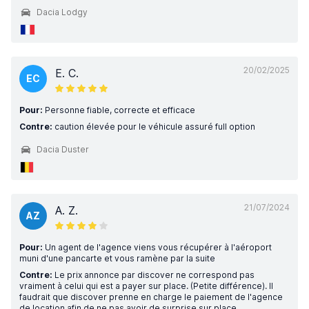
Dacia Lodgy
20/02/2025
E. C.
EC
Pour:
Personne fiable, correcte et efficace
Contre:
caution élevée pour le véhicule assuré full option
Dacia Duster
21/07/2024
A. Z.
AZ
Pour:
Un agent de l'agence viens vous récupérer à l'aéroport
muni d'une pancarte et vous ramène par la suite
Contre:
Le prix annonce par discover ne correspond pas
vraiment à celui qui est a payer sur place. (Petite différence). Il
faudrait que discover prenne en charge le paiement de l'agence
de location afin de ne pas avoir de surprise sur place.