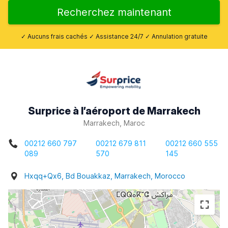
Recherchez maintenant
✓ Aucuns frais cachés ✓ Assistance 24/7 ✓ Annulation gratuite
Surprice à l’aéroport de Marrakech
Marrakech, Maroc
00212 660 797
00212 679 811
00212 660 555
089
570
145
Hxqq+Qx6, Bd Bouakkaz, Marrakech, Morocco