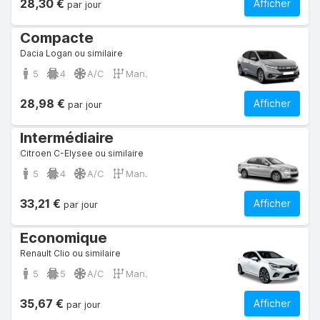
28,30 €
Afficher
par jour
Compacte
Dacia Logan ou similaire
5
4
A/C
Man.
28,98 €
Afficher
par jour
Intermédiaire
Citroen C-Elysee ou similaire
5
4
A/C
Man.
33,21 €
Afficher
par jour
Economique
Renault Clio ou similaire
5
5
A/C
Man.
35,67 €
Afficher
par jour