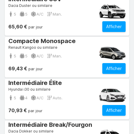
Dacia Duster ou similaire
5
5
A/C
Man.
65,60 €
Afficher
par jour
Compacte Monospace
Renault Kangoo ou similaire
5
5
A/C
Man.
69,43 €
Afficher
par jour
Intermédiaire Élite
Hyundai i30 ou similaire
5
4
A/C
Auto.
70,93 €
Afficher
par jour
Intermédiaire Break/Fourgon
Dacia Dokker ou similaire