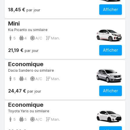
18,45 €
Afficher
par jour
Mini
Kia Picanto ou similaire
5
4
A/C
Man.
21,19 €
Afficher
par jour
Economique
Dacia Sandero ou similaire
5
4
A/C
Man.
24,47 €
Afficher
par jour
Economique
Toyota Yaris ou similaire
5
5
A/C
Man.