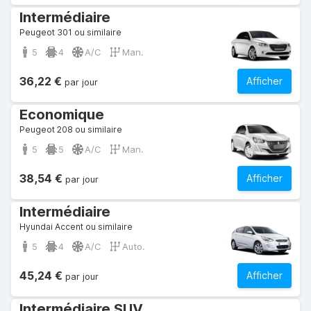
Intermédiaire
Peugeot 301 ou similaire
5
4
A/C
Man.
36,22 €
Afficher
par jour
Economique
Peugeot 208 ou similaire
5
5
A/C
Man.
38,54 €
Afficher
par jour
Intermédiaire
Hyundai Accent ou similaire
5
4
A/C
Auto.
45,24 €
Afficher
par jour
Intermédiaire SUV