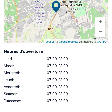
+
−
Leaflet
| ©
OpenStreetMap
contributors ©
CARTO
Heures d'ouverture
Lundi
:
07:00-23:00
Mardi
:
07:00-23:00
Mercredi
:
07:00-23:00
Jeudi
:
07:00-23:00
Vendredi
:
07:00-23:00
Samedi
:
07:00-23:00
Dimanche
:
07:00-23:00