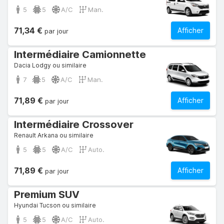
5
5
A/C
Man.
71,34 €
Afficher
par jour
Intermédiaire Camionnette
Dacia Lodgy ou similaire
7
5
A/C
Man.
71,89 €
Afficher
par jour
Intermédiaire Crossover
Renault Arkana ou similaire
5
5
A/C
Auto.
71,89 €
Afficher
par jour
Premium SUV
Hyundai Tucson ou similaire
5
5
A/C
Auto.