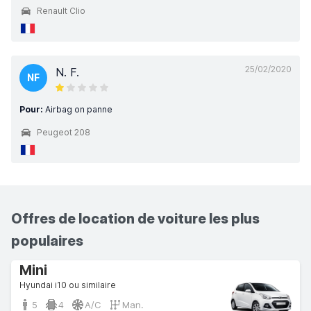
Renault Clio
25/02/2020
N. F.
NF
Pour:
Airbag on panne
Peugeot 208
Offres de location de voiture les plus
populaires
Mini
Hyundai i10 ou similaire
5
4
A/C
Man.