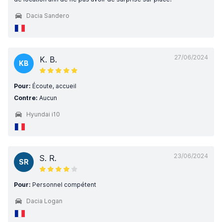
Dacia Sandero
27/06/2024
K. B.
KB
Pour:
Écoute, accueil
Contre:
Aucun
Hyundai i10
23/06/2024
S. R.
SR
Pour:
Personnel compétent
Dacia Logan