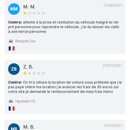
11/08/2021
M. M.
MM
Contre:
attente à la prise et restitution du véhicule malgré le rdv
prit personne pour reprendre le véhicule , j'ai du laisser les clefs
à une tierce personne
Renault Clio
23/07/2021
Z. B.
ZB
Contre:
On m'a refuse la location de voiture sous prétexte que j'ai
pas paye chère ma location j'ai avancer les frais de 30 euros sur
votre site je demande le remboursement de mais frais merci
Hyundai i10
11/07/2021
M. B.
MB