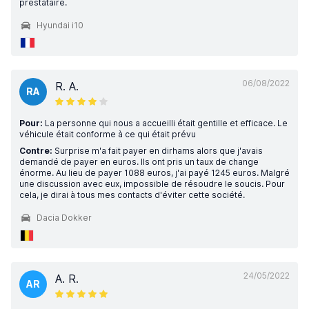
prestataire.
Hyundai i10
06/08/2022
R. A.
RA
Pour:
La personne qui nous a accueilli était gentille et efficace. Le
véhicule était conforme à ce qui était prévu
Contre:
Surprise m'a fait payer en dirhams alors que j'avais
demandé de payer en euros. Ils ont pris un taux de change
énorme. Au lieu de payer 1088 euros, j'ai payé 1245 euros. Malgré
une discussion avec eux, impossible de résoudre le soucis. Pour
cela, je dirai à tous mes contacts d'éviter cette société.
Dacia Dokker
24/05/2022
A. R.
AR