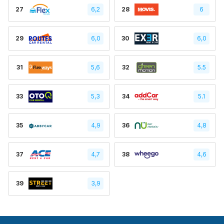
27
6,2
28
6
29
6,0
30
6,0
31
5,6
32
5.5
33
5,3
34
5.1
35
4,9
36
4,8
37
4,7
38
4,6
39
3,9