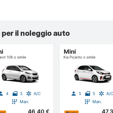
 per il noleggio auto
ni
Mini
ot 108 o simile
Kia Picanto o simile
4
3
A/C
5
5
A/
Man.
Man.
46,40 €
47,