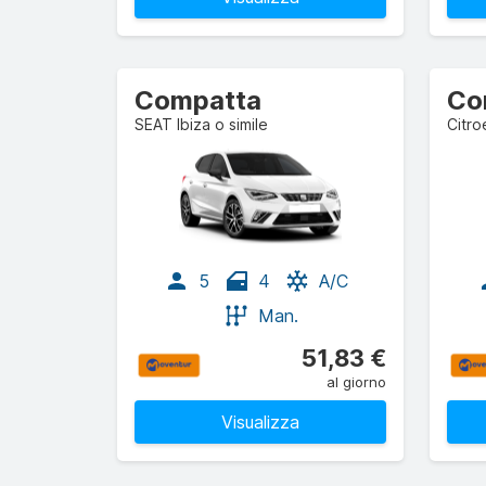
Compatta
SEAT Ibiza o simile
Citro
5
4
A/C
Man.
51,83 €
al giorno
Visualizza