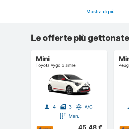
Mostra di più
Le offerte più gettonate
Mini
Mi
Toyota Aygo o simile
Peuge
4
3
A/C
Man.
45,48 €