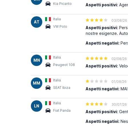
Kia Picanto
Aspetti positivi:
Agent
Italia
03/08/26
AT
VW Polo
Aspetti positivi:
Perso
nostre esigenze. Auto 
Aspetti negativi:
Pers
Italia
02/08/26
MN
Peugeot 108
Aspetti positivi:
Veloc
Italia
01/08/26
MM
SEAT Ibiza
Aspetti negativi:
MAI 
Italia
30/07/26
LN
Fiat Panda
Aspetti positivi:
Genti
Aspetti negativi:
Nes