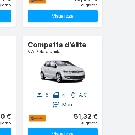
giorno
al giorno
Visualizza
Compatta d'élite
VW Polo o simile
C
5
4
A/C
Man.
0 €
51,32 €
giorno
al giorno
Visualizza