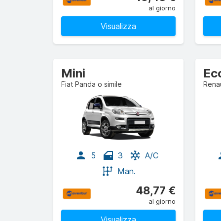
al giorno
Visualizza
Mini
Ec
Fiat Panda o simile
Renau
5
3
A/C
Man.
48,77 €
al giorno
Visualizza