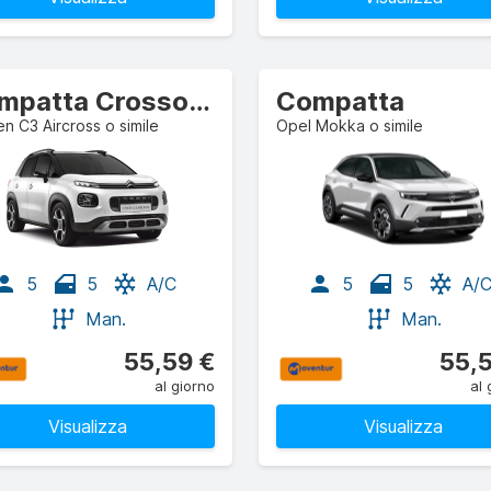
Compatta Crossover
Compatta
en C3 Aircross o simile
Opel Mokka o simile
5
5
A/C
5
5
A/
Man.
Man.
55,59 €
55,
al giorno
al 
Visualizza
Visualizza