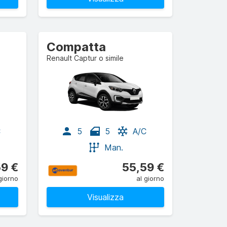
Compatta
Renault Captur o simile
C
5
5
A/C
Man.
59 €
55,59 €
giorno
al giorno
Visualizza