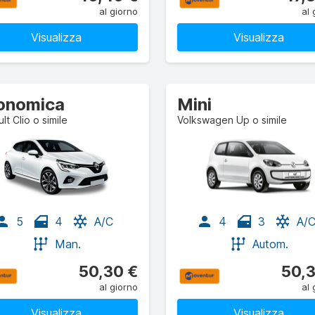
al giorno
al 
Visualizza
Visualizza
onomica
Mini
lt Clio o simile
Volkswagen Up o simile
5
4
A/C
4
3
A/
Man.
Autom.
50,30 €
50,3
al giorno
al 
Visualizza
Visualizza