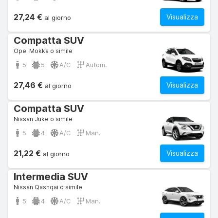
27,24 €
Visualizza
al giorno
Compatta SUV
Opel Mokka o simile
5
5
A/C
Autom.
27,46 €
Visualizza
al giorno
Compatta SUV
Nissan Juke o simile
5
4
A/C
Man.
21,22 €
Visualizza
al giorno
Intermedia SUV
Nissan Qashqai o simile
5
4
A/C
Man.