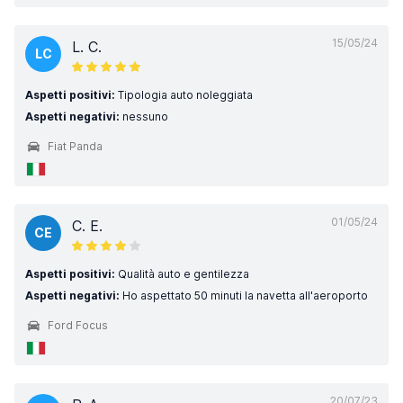
15/05/24
L. C.
LC
Aspetti positivi:
Tipologia auto noleggiata
Aspetti negativi:
nessuno
Fiat Panda
01/05/24
C. E.
CE
Aspetti positivi:
Qualità auto e gentilezza
Aspetti negativi:
Ho aspettato 50 minuti la navetta all'aeroporto
Ford Focus
20/07/23