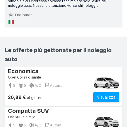
subdola a cui interessa soltanto raccimolare soldi extra dal
noleggio auto. Nessuna attenzione verso chi noleggia.
Fiat Panda
Le offerte più gettonate per il noleggio
auto
Economica
Opel Corsa o simile
5
5
A/C
Autom.
26,89 €
Visualizza
al giorno
Compatta SUV
Fiat 600 o simile
5
5
A/C
Autom.