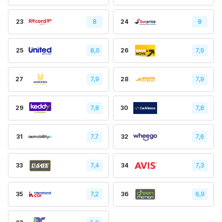
23
8
24
8
25
8,0
26
7,9
27
7,9
28
7,9
29
7,8
30
7,8
31
7.7
32
7,6
33
7,4
34
7,3
35
7,2
36
6,9