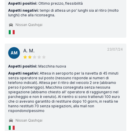
Aspetti positivi:
Ottimo prezzo, flessibilità
Aspetti negativi:
tempi di attesa un po' lunghi sia al ritiro (molto
lunghi) che alla riconsegna.
Nissan Qashqai
23/07/24
A. M.
AM
Aspetti positivi:
Macchina nuova
Aspetti negativi:
Attesa in aeroporto per la navetta di 45 minuti
senza operatore sul posto (nessuno risponde ai numeri di
telefono indicati). Attesa per il ritiro del veicolo 2 ore (abbiamo
perso il pomeriggio). Macchina consegnata senza nessuna
spiegazione (abbiamo chiesto all' operatore di raggiungerci nel
parcheggio e non è venuto). Al rientro si sono trattenuti 100 euro
che ci avevano garantito di restituire dopo 10 giorni, in realtà ne
hanno restituiti 70 senza spiegazioni, alla mail non
rispondono!pessimo
Nissan Qashqai