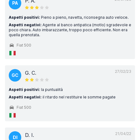
P. A.
PA
Aspetti positivi:
Pieno a pieno, navetta, riconsegna auto veloce.
Aspetti negativi:
Agente al banco antipatica (motlo) sgradevole e
poco chiara. Auto imbarazzante, troppo poco efficiente. Non era
quella prenotata.
Fiat 500
27/02/23
G. C.
GC
Aspetti positivi:
la puntualità
Aspetti negativi:
il ritardo nel restituire le somme pagate
Fiat 500
21/04/22
D. I.
DI