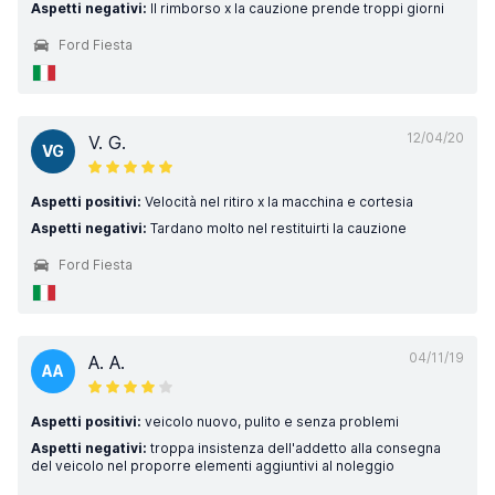
Aspetti negativi:
Il rimborso x la cauzione prende troppi giorni
Ford Fiesta
12/04/20
V. G.
VG
Aspetti positivi:
Velocità nel ritiro x la macchina e cortesia
Aspetti negativi:
Tardano molto nel restituirti la cauzione
Ford Fiesta
04/11/19
A. A.
AA
Aspetti positivi:
veicolo nuovo, pulito e senza problemi
Aspetti negativi:
troppa insistenza dell'addetto alla consegna
del veicolo nel proporre elementi aggiuntivi al noleggio