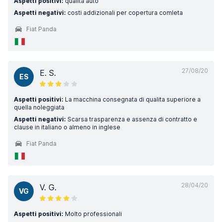
Aspetti positivi:
qualità auto
Aspetti negativi:
costi addizionali per copertura comleta
Fiat Panda
27/08/20
E. S.
ES
Aspetti positivi:
La macchina consegnata di qualita superiore a
quella noleggiata
Aspetti negativi:
Scarsa trasparenza e assenza di contratto e
clause in italiano o almeno in inglese
Fiat Panda
28/04/20
V. G.
VG
Aspetti positivi:
Molto professionali