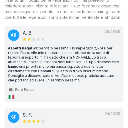
inserito un modulo per le recensioni qui, ma preferiamo
chiedere a ogni cliente di lasciarci il suo feedback dopo che
ha riconsegnato il veicolo. In questo modo possiamo garantirti
che tutte le recensioni sono autentiche, verificate e affidabili.
29/08/25
A. B.
AB
Aspetti negativi:
Servizio pessimo. Ho impiegato 2,5 ore per
ritirare l’auto. Alle mie rimostranze la direttrice della sede di
lisbona areoporto mi ha detto che era NORMALE. Lo trovo
allucinante. Inoltre le prenorazioni fatte i vari siti tipo discovercars
hanno una priorità molto più bassa rispetto a quelle fatte
direttamente con Centauro. Questo lo trovo discriminatorio .
Consiglio a discovercars di verificare queste pratiche adottate
che portano ad avere un servizio pesaimo
Ford Focus
04/06/25
S. F.
SF