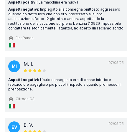
Aspetti positivi:
La macchina era nuova
Aspetti negativi:
Impiegato alla consegna piuttosto aggressivo
quando ho detto loro che non ero interessato alla loro
assicurazione. Dopo 12 giorni sto ancora aspettando la
restituzione della cauzione sul pieno benzina (109€!) impossibile
contattare telefonicamente l'agenzia, ho aperto un reclamo scritto
Fiat Panda
07/05/25
M. I.
MI
Aspetti negativi:
L'auto consegnata era di classe inferiore
(abitacolo e bagagliaio più piccoli) rispetto a quanto promesso in
prenotazione.
Citroen C3
02/05/25
E. V.
EV