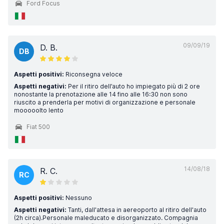
Ford Focus
09/09/19
D. B.
DB
Aspetti positivi:
Riconsegna veloce
Aspetti negativi:
Per il ritiro dell’auto ho impiegato più di 2 ore
nonostante la prenotazione alle 14 fino alle 16:30 non sono
riuscito a prenderla per motivi di organizzazione e personale
mooooolto lento
Fiat 500
14/08/18
R. C.
RC
Aspetti positivi:
Nessuno
Aspetti negativi:
Tanti, dall'attesa in aereoporto al ritiro dell'auto
(2h circa).Personale maleducato e disorganizzato. Compagnia