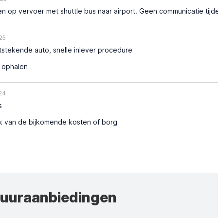
 op vervoer met shuttle bus naar airport. Geen communicatie tijd
25
stekende auto, snelle inlever procedure
j ophalen
24
s
jk van de bijkomende kosten of borg
huuraanbiedingen