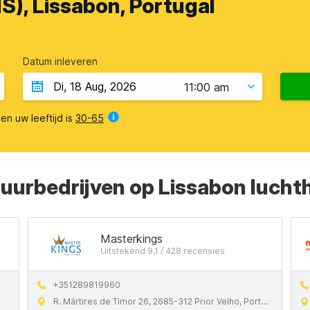
S), Lissabon, Portugal
Datum inleveren
11:00 am
en uw leeftijd is
30-65
huurbedrijven op Lissabon lucht
Masterkings
Uitstekend 9,1 / 428 recensies
+351289819960
R. Mártires de Timor 26, 2685-312 Prior Velho, Portugal