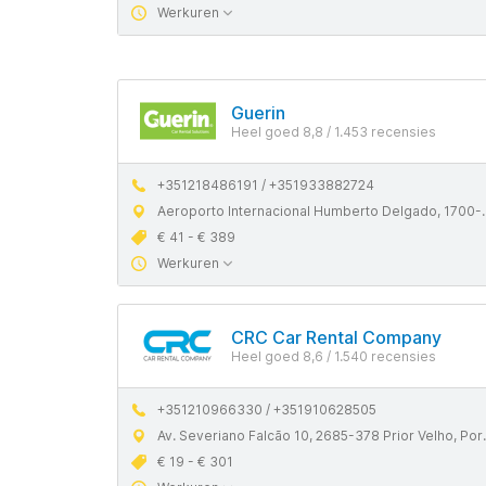
Werkuren
Guerin
Heel goed 8,8 / 1.453 recensies
+351218486191 / +351933882724
Aeroporto Internacional Humberto Delgado, 1700-008 Lisboa, Portugal
€ 41 - € 389
Werkuren
CRC Car Rental Company
Heel goed 8,6 / 1.540 recensies
+351210966330 / +351910628505
Av. Severiano Falcão 10, 2685-378 Prior Velho, Portugal
€ 19 - € 301