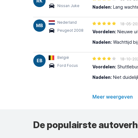
RK
Nissan Juke
Nadelen:
Lang wachten
Nederland
18-05-20
MB
Peugeot 2008
Voordelen:
Nieuwe uit
Nadelen:
Wachttijd bi
België
18-10-20
EB
Ford Focus
Voordelen:
Shuttlebu
Nadelen:
Niet duideli
Meer weergeven
De populairste autover