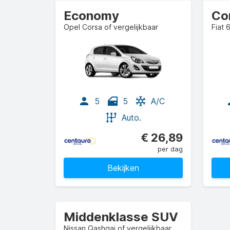
Economy
Co
Opel Corsa of vergelijkbaar
Fiat 
5
5
A/C
Auto.
€ 26,89
per dag
Bekijken
Middenklasse SUV
Nissan Qashqai of vergelijkbaar