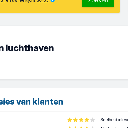
Zoeken
VS)
en uw leeftijd is
30-65
n luchthaven
sies van klanten
Snelheid inle