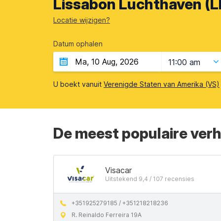
Lissabon Luchthaven (LI
Locatie wijzigen?
Datum ophalen
11:00 am
U boekt vanuit
Verenigde Staten van Amerika (VS)
De meest populaire ver
Visacar
Uitstekend 9,4 / 107 recensies
+351925279185 / +351218218236
R. Reinaldo Ferreira 19A