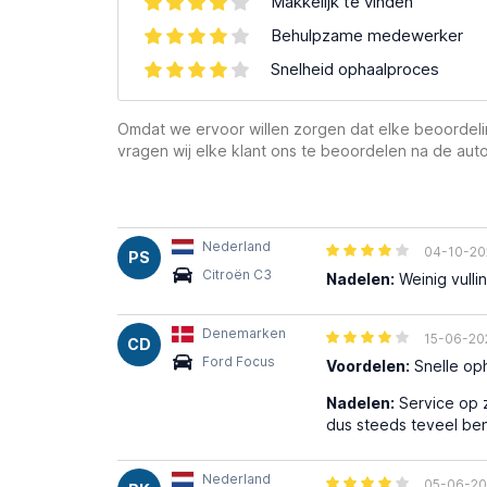
Makkelijk te vinden
Behulpzame medewerker
Snelheid ophaalproces
Omdat we ervoor willen zorgen dat elke beoordelin
vragen wij elke klant ons te beoordelen na de auto
Nederland
04-10-20
PS
Citroën C3
Nadelen:
Weinig vulli
Denemarken
15-06-20
CD
Ford Focus
Voordelen:
Snelle oph
Nadelen:
Service op z
dus steeds teveel ben
Nederland
05-06-20