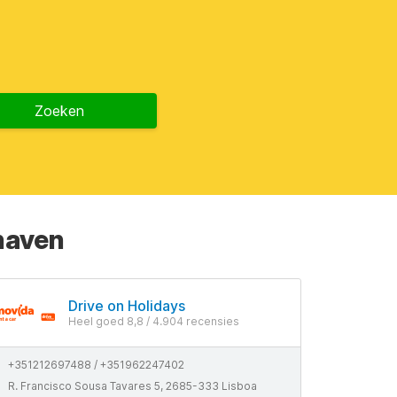
Zoeken
haven
Drive on Holidays
Heel goed 8,8 / 4.904 recensies
+351212697488 / +351962247402
R. Francisco Sousa Tavares 5, 2685-333 Lisboa