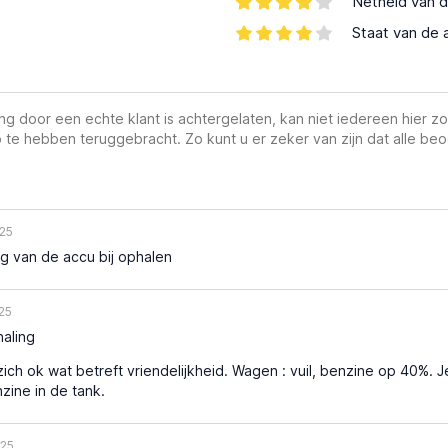
Netheid van d
Staat van de 
g door een echte klant is achtergelaten, kan niet iedereen hier zo
 te hebben teruggebracht. Zo kunt u er zeker van zijn dat alle beo
25
ng van de accu bij ophalen
25
aling
ich ok wat betreft vriendelijkheid. Wagen : vuil, benzine op 40%. Je
zine in de tank.
25