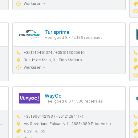
Werkuren
Turisprime
Heel goed 8,7 / 2.186 recensies
+351210410374 / +351913065616
Rua 1º de Maio, 9 – Figo Maduro
Werkuren
WayGo
Heel goed 8,6 / 1.538 recensies
+351960142193 / +351212841171
Av. Severiano Falcao N 11, 2685-380 Prior Velho
€ 29 - € 165