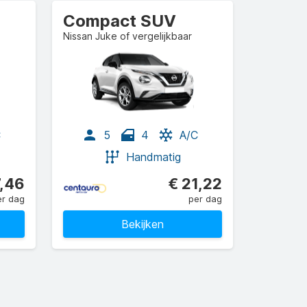
Compact SUV
Nissan Juke of vergelijkbaar
C
5
4
A/C
Handmatig
7,46
€ 21,22
er dag
per dag
Bekijken