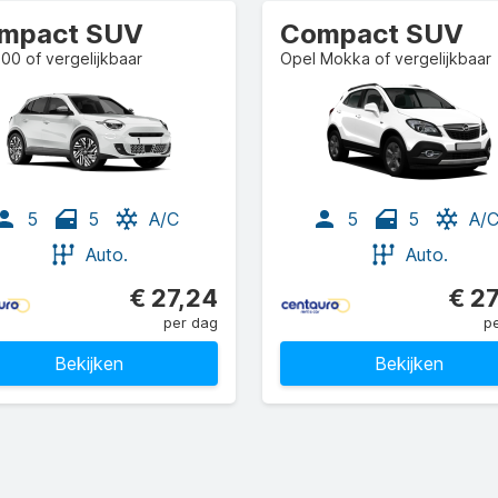
mpact SUV
Compact SUV
600 of vergelijkbaar
Opel Mokka of vergelijkbaar
5
5
A/C
5
5
A/
Auto.
Auto.
€ 27,24
€ 2
per dag
p
Bekijken
Bekijken