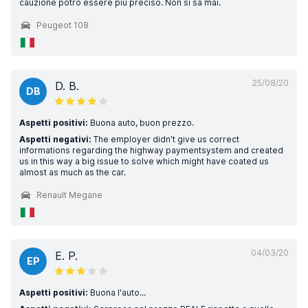
cauzione potrò essere più preciso. Non si sa mai.
Peugeot 108
25/08/20
D. B.
DB
Aspetti positivi:
Buona auto, buon prezzo.
Aspetti negativi:
The employer didn't give us correct
informations regarding the highway paymentsystem and created
us in this way a big issue to solve which might have coated us
almost as much as the car.
Renault Megane
04/03/20
E. P.
EP
Aspetti positivi:
Buona l'auto...