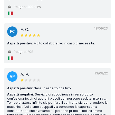
Peugeot 308 STW
18/09/23
F. C.
FC
Aspetti positivi:
Molto collaborativo in caso di necessità.
Peugeot 208
13/08/22
A. P.
AP
Aspetti positivi:
Nessun aspetto positivo
Aspetti negativi:
Servizio di accoglienza in aereo porto
confusionario, uffici sporchi piccoli con persone sedute in terra ….
Tempo di attesa infinito sia per fare il contratto sia per prendere la
macchina . Noi siamo scappati via perdendo la caparra , ma
considerando che avevamo 20 persone prima di noi avremmo
fatto notte. Personale poco e scortese assolutamente da evitare