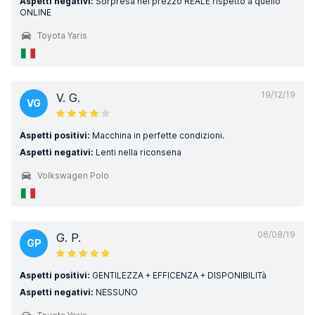
Aspetti negativi:
Sorpresa nel prezzo REALE rispetto a quello
ONLINE
Toyota Yaris
19/12/19
V. G.
VG
Aspetti positivi:
Macchina in perfette condizioni.
Aspetti negativi:
Lenti nella riconsena
Volkswagen Polo
06/08/19
G. P.
GP
Aspetti positivi:
GENTILEZZA + EFFICENZA + DISPONIBILITà
Aspetti negativi:
NESSUNO