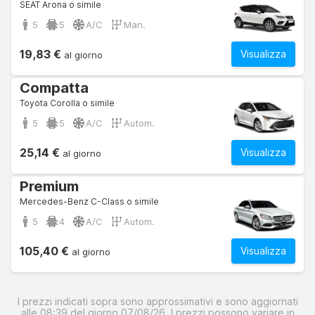
SEAT Arona o simile
5
5
A/C
Man.
19,83 €
Visualizza
al giorno
Compatta
Toyota Corolla o simile
5
5
A/C
Autom.
25,14 €
Visualizza
al giorno
Premium
Mercedes-Benz C-Class o simile
5
4
A/C
Autom.
105,40 €
Visualizza
al giorno
I prezzi indicati sopra sono approssimativi e sono aggiornati
alle 08:39 del giorno 07/08/26. I prezzi possono variare in