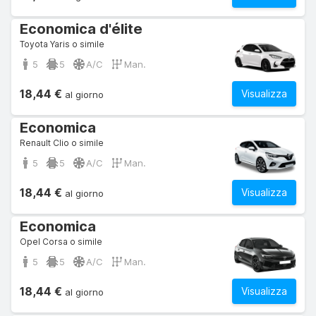
Economica d'élite
Toyota Yaris o simile
5
5
A/C
Man.
18,44 €
Visualizza
al giorno
Economica
Renault Clio o simile
5
5
A/C
Man.
18,44 €
Visualizza
al giorno
Economica
Opel Corsa o simile
5
5
A/C
Man.
18,44 €
Visualizza
al giorno