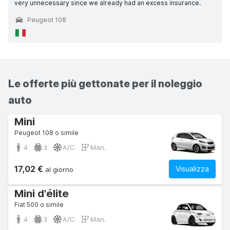
very unnecessary since we already had an excess insurance.
Peugeot 108
Le offerte più gettonate per il noleggio
auto
Mini
Peugeot 108 o simile
4
3
A/C
Man.
17,02 €
Visualizza
al giorno
Mini d'élite
Fiat 500 o simile
4
3
A/C
Man.