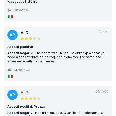
lo sapesse indicare.
Citroen C3
11/07/21
A. R.
AR
Aspetti positivi:
-
Aspetti negativi:
The agent was unkind. He did’t explain that you
need a pass to drive on portoguese highways. The same bad
experience with the call center.
Citroen C3
05/10/20
A. P.
AP
Aspetti positivi:
Prezzo
Aspetti negativi:
Non mi pronuncio. Quando sbloccheranno la