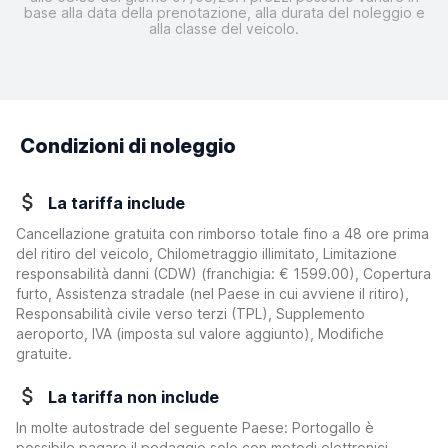
base alla data della prenotazione, alla durata del noleggio e
alla classe del veicolo.
Condizioni di noleggio
La tariffa include
Cancellazione gratuita con rimborso totale fino a 48 ore prima
del ritiro del veicolo, Chilometraggio illimitato, Limitazione
responsabilità danni (CDW)
(franchigia:
€ 1599.00
)
, Copertura
furto, Assistenza stradale (nel Paese in cui avviene il ritiro),
Responsabilità civile verso terzi (TPL), Supplemento
aeroporto, IVA (imposta sul valore aggiunto), Modifiche
gratuite.
La tariffa non include
In molte autostrade del seguente Paese: Portogallo è
possibile pagare il pedaggio solo con metodi elettronici.