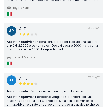
Toyota Yaris
31/08/21
A. P.
AP
Aspetti negativi:
Non c’era scritto di dover lasciato una caparra
di più di 2.500€ e se non volevi, Dovevi pagare 200€ in più per la
macchina e in più 400€ di deposito. Ladri
Renault Megane
20/07/21
A. T.
AT
Aspetti positivi:
Velocità nella riconsegna del veicolo
Aspetti negativi:
All’aeroporto vengono a prenderti con una
macchina per portarti all’autonoleggio, ma non lo comunicano
prima. Abbiamo girato un bel po prima di trovare qualcuno che ce