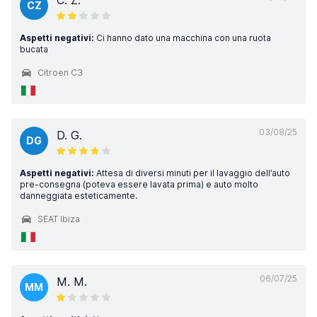
C. Z.
CZ
Aspetti negativi:
Ci hanno dato una macchina con una ruota
bucata
Citroen C3
03/08/25
D. G.
DG
Aspetti negativi:
Attesa di diversi minuti per il lavaggio dell’auto
pre-consegna (poteva essere lavata prima) e auto molto
danneggiata esteticamente.
SEAT Ibiza
06/07/25
M. M.
MM