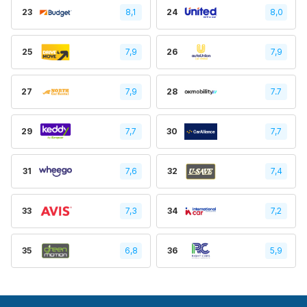
23
8,1
24
8,0
25
7,9
26
7,9
27
7,9
28
7.7
29
7,7
30
7,7
31
7,6
32
7,4
33
7,3
34
7,2
35
6,8
36
5,9