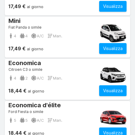
17,49 €
Visualizza
al giorno
Mini
Fiat Panda o simile
4
4
A/C
Man.
17,49 €
Visualizza
al giorno
Economica
Citroen C3 o simile
4
2
A/C
Man.
18,44 €
Visualizza
al giorno
Economica d'élite
Ford Fiesta o simile
5
5
A/C
Man.
18,44 €
Visualizza
al giorno