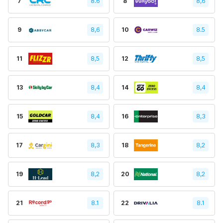
7
8.6
8
8,6
9
8,6
10
8.5
11
8,5
12
8,5
13
8,4
14
8,4
15
8,4
16
8,3
17
8,3
18
8,2
19
8,2
20
8,2
21
8.1
22
8.1