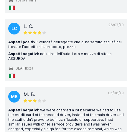
Toyota Yaris
26/07/19
L. C.
LC
Aspetti positivi:
Velocità dell'agente che ci ha servito, facilità nel
trovare l'addetto all'aeroporto, prezzo
Aspetti negativi:
nel ritiro dell'auto 1 ora e mezza di attesa
ASSURDA
SEAT Ibiza
05/06/19
M. B.
MB
Aspetti negativi:
We were charged a lot because we had to use
the credit card of the second driver, instead of the main driver and
the staff didn't prove to be much flexible or supportive. I had
similar issues with other service providers and I was never
charged, especially a high fee for the excess removal, which was