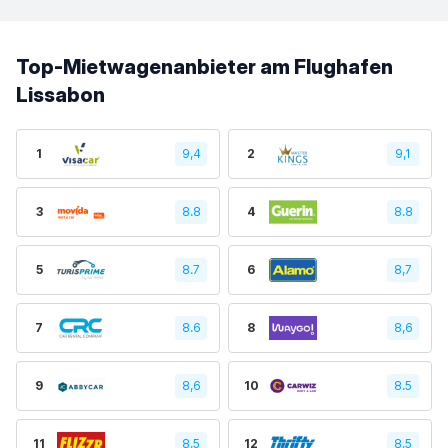
Top-Mietwagenanbieter am Flughafen
Lissabon
1
9,4
2
9,1
3
8.8
4
8.8
5
8.7
6
8,7
7
8.6
8
8,6
9
8,6
10
8.5
11
8,5
12
8,5