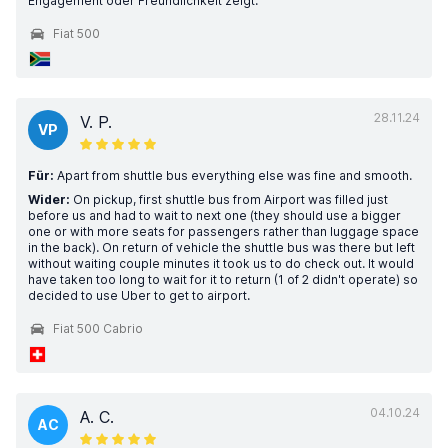
Engagement oder Freundlichkeit zeigt.
Fiat 500
28.11.24
V. P.
VP
Für:
Apart from shuttle bus everything else was fine and smooth.
Wider:
On pickup, first shuttle bus from Airport was filled just
before us and had to wait to next one (they should use a bigger
one or with more seats for passengers rather than luggage space
in the back). On return of vehicle the shuttle bus was there but left
without waiting couple minutes it took us to do check out. It would
have taken too long to wait for it to return (1 of 2 didn't operate) so
decided to use Uber to get to airport.
Fiat 500 Cabrio
04.10.24
A. C.
AC