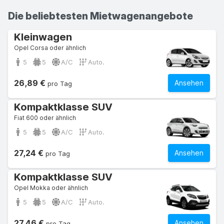
Die beliebtesten Mietwagenangebote
Kleinwagen
Opel Corsa oder ähnlich
5
5
A/C
Auto.
26,89 €
Ansehen
pro Tag
Kompaktklasse SUV
Fiat 600 oder ähnlich
5
5
A/C
Auto.
27,24 €
Ansehen
pro Tag
Kompaktklasse SUV
Opel Mokka oder ähnlich
5
5
A/C
Auto.
27,46 €
Ansehen
pro Tag