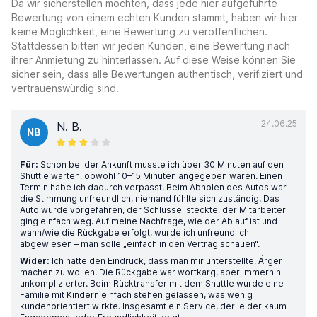
Da wir sicherstellen möchten, dass jede hier aufgeführte
Bewertung von einem echten Kunden stammt, haben wir hier
keine Möglichkeit, eine Bewertung zu veröffentlichen.
Stattdessen bitten wir jeden Kunden, eine Bewertung nach
ihrer Anmietung zu hinterlassen. Auf diese Weise können Sie
sicher sein, dass alle Bewertungen authentisch, verifiziert und
vertrauenswürdig sind.
24.06.25
N. B.
NB
Für:
Schon bei der Ankunft musste ich über 30 Minuten auf den
Shuttle warten, obwohl 10–15 Minuten angegeben waren. Einen
Termin habe ich dadurch verpasst. Beim Abholen des Autos war
die Stimmung unfreundlich, niemand fühlte sich zuständig. Das
Auto wurde vorgefahren, der Schlüssel steckte, der Mitarbeiter
ging einfach weg. Auf meine Nachfrage, wie der Ablauf ist und
wann/wie die Rückgabe erfolgt, wurde ich unfreundlich
abgewiesen – man solle „einfach in den Vertrag schauen“.
Wider:
Ich hatte den Eindruck, dass man mir unterstellte, Ärger
machen zu wollen. Die Rückgabe war wortkarg, aber immerhin
unkomplizierter. Beim Rücktransfer mit dem Shuttle wurde eine
Familie mit Kindern einfach stehen gelassen, was wenig
kundenorientiert wirkte. Insgesamt ein Service, der leider kaum