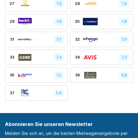
27
7,9
28
7,9
29
7,8
30
7,8
31
7,7
32
7,6
33
7,4
34
7,3
35
7,2
36
6,9
37
5,9
Abonnieren Sie unseren Newsletter
Melden Sie sich an, um die besten Mietwagenangebote per