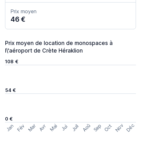
Prix moyen
46 €
Prix moyen de location de monospaces à
l\'aéroport de Crète Héraklion
108 €
54 €
0 €
Nov
Déc
Aoû
Sep
Mar
Fév
Oct
Jan
Mai
Avr
Juil
Jui