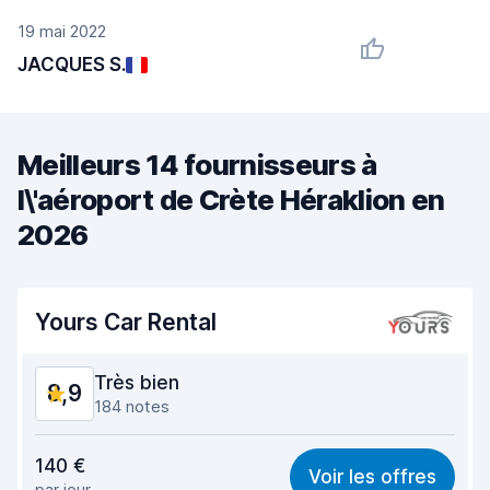
19 mai 2022
JACQUES S.
Meilleurs 14 fournisseurs à
l\'aéroport de Crète Héraklion en
2026
Yours Car Rental
Très bien
8,9
184 notes
Rapport qualité-prix
8,6
140 €
Voir les offres
par jour