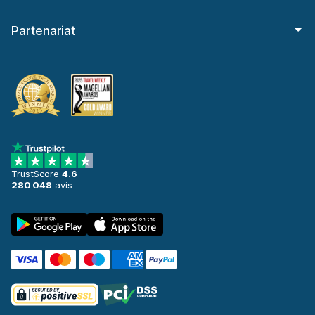
Partenariat
TrustScore
4.6
280 048
avis