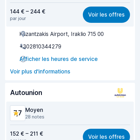
Rapport qualité-prix
7,3
144 € – 244 €
Voir les offres
par jour
Recherche facile
8,6
Kazantzakis Airport, Iraklio 715 00
Agent serviable
8,2
+302810344279
Prise en charge rapide
8,1
Afficher les heures de service
Restitution rapide
8,5
Voir plus d'informations
Propreté de la voiture
7,5
État du véhicule
6,9
Autounion
Moyen
7,7
28 notes
Rapport qualité-prix
6,7
152 € – 211 €
Voir les offres