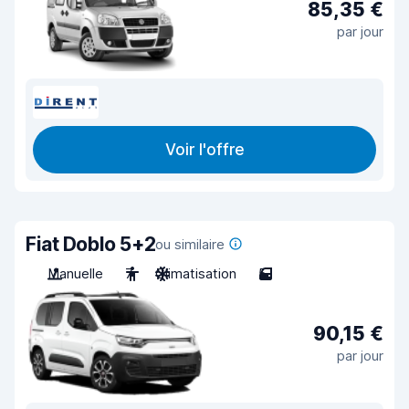
85,35 €
par jour
Voir l'offre
Fiat Doblo 5+2
ou similaire
Manuelle
7
Climatisation
5
90,15 €
par jour