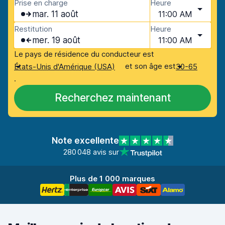
Prise en charge
Heure
mar. 11 août
11:00 AM
Restitution
Heure
mer. 19 août
11:00 AM
Le pays de résidence du conducteur est
et son âge est
États-Unis d'Amérique (USA)
30-65
.
Recherchez maintenant
Note excellente
280 048 avis sur
Plus de 1 000 marques