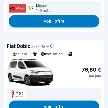
Moyen
7,7
140 notes
Voir l'offre
Fiat Doblo
ou similaire
Manuelle
7
Climatisation
4
76,80 €
par jour
Voir l'offre