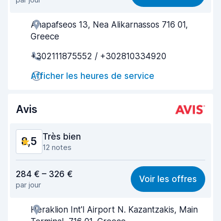
Recherche facile
8,7
Anapafseos 13, Nea Alikarnassos 716 01,
Agent serviable
8,8
Greece
Prise en charge rapide
9,0
+302111875552 / +302810334920
Restitution rapide
9,5
Afficher les heures de service
Propreté de la voiture
9,0
Avis
État du véhicule
8,7
Très bien
8,5
12 notes
Rapport qualité-prix
8,3
284 € – 326 €
Voir les offres
par jour
Recherche facile
9,2
Heraklion Int'l Airport N. Kazantzakis, Main
Agent serviable
8,3