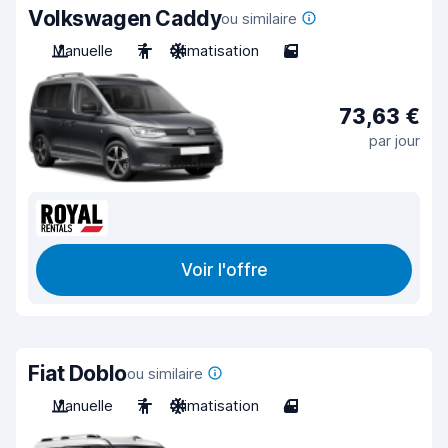
Volkswagen Caddy
ou similaire
Manuelle
7
Climatisation
5
73,63 €
par jour
Voir l'offre
Fiat Doblo
ou similaire
Manuelle
7
Climatisation
4