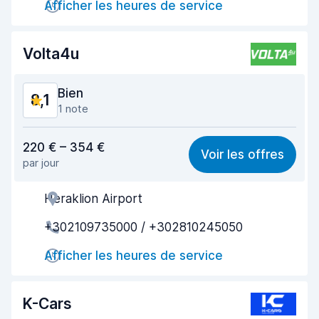
Afficher les heures de service
Propreté de la voiture
8,5
Volta4u
État du véhicule
8,1
Bien
8,1
1 note
Rapport qualité-prix
8,1
220 € – 354 €
Voir les offres
par jour
Recherche facile
8,2
Heraklion Airport
Agent serviable
8,1
+302109735000 / +302810245050
Prise en charge rapide
8,0
Afficher les heures de service
Restitution rapide
8,2
Propreté de la voiture
8,0
K-Cars