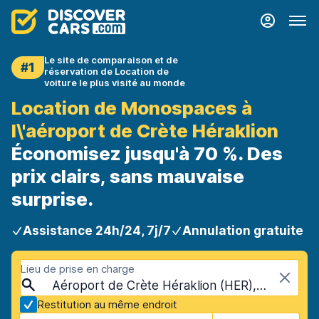
Le site de comparaison et de
#1
réservation de Location de
voiture le plus visité au monde
Location de Monospaces à
l\'aéroport de Crète Héraklion
Économisez jusqu'à 70 %. Des
prix clairs, sans mauvaise
surprise.
Assistance 24h/24, 7j/7
Annulation gratuite
Lieu de prise en charge
Aéroport de Crète Héraklion (HER), Héraklion, Crète
Restitution au même endroit