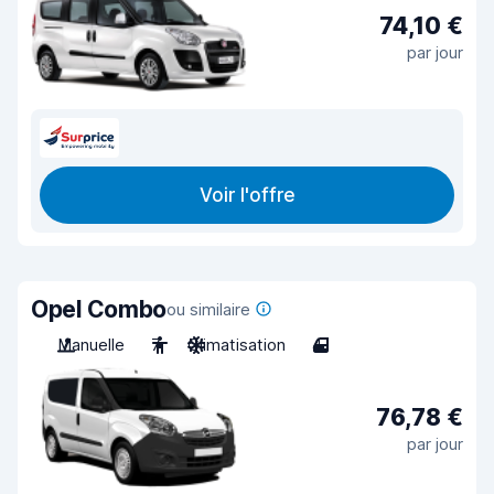
74,10 €
par jour
Voir l'offre
Opel Combo
ou similaire
Manuelle
7
Climatisation
4
76,78 €
par jour