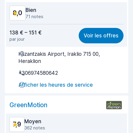
État du véhicule
8,2
Bien
8,0
71 notes
Rapport qualité-prix
7,8
138 € – 151 €
Voir les offres
par jour
Recherche facile
7,4
Kazantzakis Airport, Iraklio 715 00,
Agent serviable
8,0
Heraklion
Prise en charge rapide
7,9
+306974580642
Restitution rapide
7,9
Afficher les heures de service
Propreté de la voiture
8,7
GreenMotion
État du véhicule
8,5
Moyen
7,9
362 notes