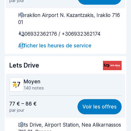
par jour
Recherche facile
8,4
Heraklion Airport N. Kazantzakis, Iraklio 716
Agent serviable
7,6
01
Prise en charge rapide
8,1
+306932362176 / +306932362174
Restitution rapide
8,1
Afficher les heures de service
Propreté de la voiture
8,0
Lets Drive
État du véhicule
7,3
Moyen
7,7
140 notes
Rapport qualité-prix
7,8
77 € – 86 €
Voir les offres
par jour
Recherche facile
7,8
Lets Drive, Airport Station, Nea Alikarnassos
Agent serviable
7,9