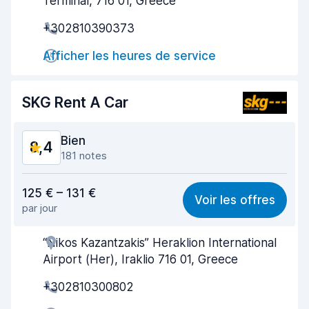
Terminal, 716 01, Greece
Prise en charge rapide
7,7
+302810390373
Restitution rapide
9,1
Afficher les heures de service
Propreté de la voiture
8,7
SKG Rent A Car
État du véhicule
8,2
Bien
8,4
181 notes
Rapport qualité-prix
8,3
125 € – 131 €
Voir les offres
par jour
Recherche facile
8,3
“Nikos Kazantzakis” Heraklion International
Agent serviable
8,4
Airport (Her), Iraklio 716 01, Greece
Prise en charge rapide
8,2
+302810300802
Restitution rapide
8,9