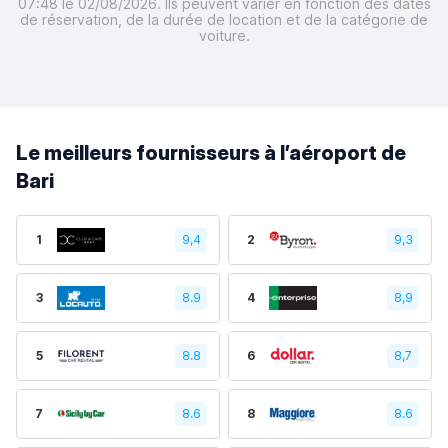
07:48 le 02/08/2026. Ils peuvent varier en fonction des dates
de réservation, de la durée de location et de la catégorie de
voiture.
Le meilleurs fournisseurs à l’aéroport de
Bari
1
9,4
2
9,3
3
8.9
4
8,9
5
8.8
6
8,7
7
8.6
8
8.6