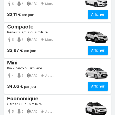
5
5
A/C
Man.
32,11 €
Afficher
par jour
Compacte
Renault Captur ou similaire
5
5
A/C
Man.
33,97 €
Afficher
par jour
Mini
Kia Picanto ou similaire
4
5
A/C
Auto.
34,03 €
Afficher
par jour
Economique
Citroen C3 ou similaire
5
5
A/C
Auto.