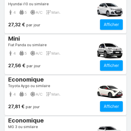
Hyundai i10 ou similaire
4
5
A/C
Man.
27,32 €
Afficher
par jour
Mini
Fiat Panda ou similaire
4
5
A/C
Man.
27,56 €
Afficher
par jour
Economique
Toyota Aygo ou similaire
4
5
A/C
Man.
27,81 €
Afficher
par jour
Economique
MG 3 ou similaire