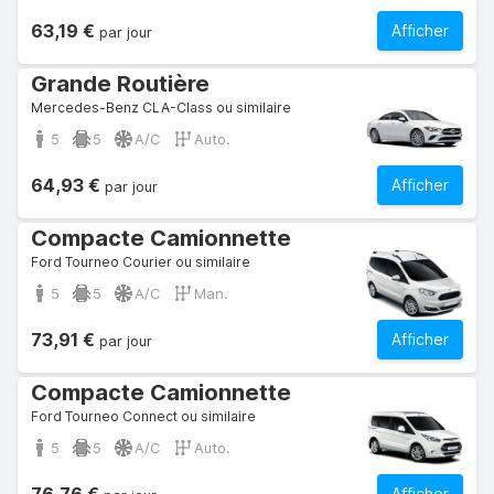
63,19 €
Afficher
par jour
Grande Routière
Mercedes-Benz CLA-Class ou similaire
5
5
A/C
Auto.
64,93 €
Afficher
par jour
Compacte Camionnette
Ford Tourneo Courier ou similaire
5
5
A/C
Man.
73,91 €
Afficher
par jour
Compacte Camionnette
Ford Tourneo Connect ou similaire
5
5
A/C
Auto.
Afficher