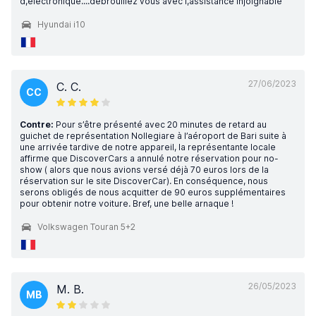
d,electronique....debrouillez vous avec l,assistance injoignable
Hyundai i10
27/06/2023
C. C.
CC
Contre:
Pour s’être présenté avec 20 minutes de retard au
guichet de représentation Nollegiare à l’aéroport de Bari suite à
une arrivée tardive de notre appareil, la représentante locale
affirme que DiscoverCars a annulé notre réservation pour no-
show ( alors que nous avions versé déjà 70 euros lors de la
réservation sur le site DiscoverCar). En conséquence, nous
serons obligés de nous acquitter de 90 euros supplémentaires
pour obtenir notre voiture. Bref, une belle arnaque !
Volkswagen Touran 5+2
26/05/2023
M. B.
MB