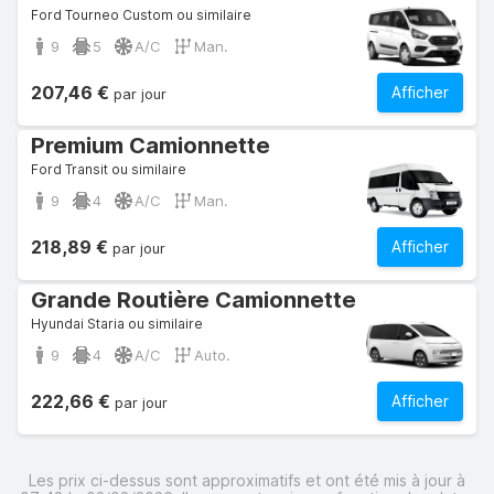
Ford Tourneo Custom ou similaire
9
5
A/C
Man.
207,46 €
Afficher
par jour
Premium Camionnette
Ford Transit ou similaire
9
4
A/C
Man.
218,89 €
Afficher
par jour
Grande Routière Camionnette
Hyundai Staria ou similaire
9
4
A/C
Auto.
222,66 €
Afficher
par jour
Les prix ci-dessus sont approximatifs et ont été mis à jour à