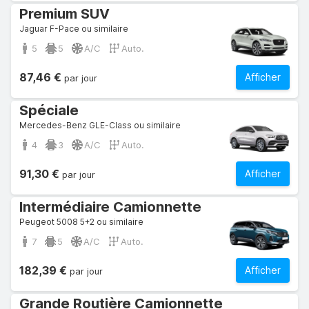
Premium SUV
Jaguar F-Pace ou similaire
5
5
A/C
Auto.
87,46 €
Afficher
par jour
Spéciale
Mercedes-Benz GLE-Class ou similaire
4
3
A/C
Auto.
91,30 €
Afficher
par jour
Intermédiaire Camionnette
Peugeot 5008 5+2 ou similaire
7
5
A/C
Auto.
182,39 €
Afficher
par jour
Grande Routière Camionnette