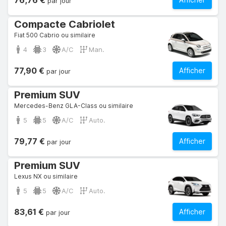
76,76 €
par jour
Compacte Cabriolet
Fiat 500 Cabrio ou similaire
4
3
A/C
Man.
77,90 €
Afficher
par jour
Premium SUV
Mercedes-Benz GLA-Class ou similaire
5
5
A/C
Auto.
79,77 €
Afficher
par jour
Premium SUV
Lexus NX ou similaire
5
5
A/C
Auto.
83,61 €
Afficher
par jour