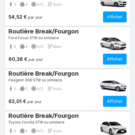
5
4
A/C
Auto.
54,52 €
Afficher
par jour
Routière Break/Fourgon
Ford Focus STW ou similaire
5
4
A/C
Man.
60,38 €
Afficher
par jour
Routière Break/Fourgon
Peugeot 308 STW ou similaire
5
5
A/C
Auto.
62,01 €
Afficher
par jour
Routière Break/Fourgon
Toyota Corolla STW ou similaire
5
5
A/C
Auto.