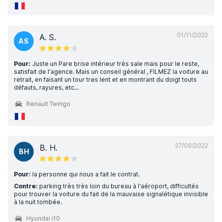
01/11/2022
A. S.
AS
Pour:
Juste un Pare brise intérieur très sale mais pour le reste,
satisfait de l'agence. Mais un conseil général , FILMEZ la voiture au
retrait, en faisant un tour tres lent et en montrant du doigt touts
défauts, rayures, etc...
Renault Twingo
27/09/2022
B. H.
BH
Pour:
la personne qui nous a fait le contrat.
Contre:
parking très très loin du bureau à l'aéroport, difficultés
pour trouver la voiture du fait de la mauvaise signalétique invisible
à la nuit tombée.
Hyundai i10