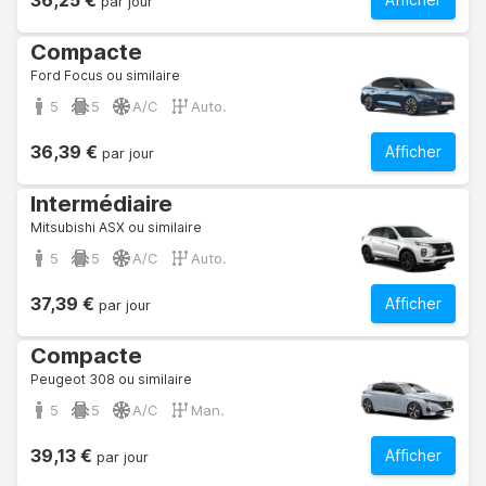
36,25 €
par jour
Compacte
Ford Focus ou similaire
5
5
A/C
Auto.
36,39 €
Afficher
par jour
Intermédiaire
Mitsubishi ASX ou similaire
5
5
A/C
Auto.
37,39 €
Afficher
par jour
Compacte
Peugeot 308 ou similaire
5
5
A/C
Man.
39,13 €
Afficher
par jour