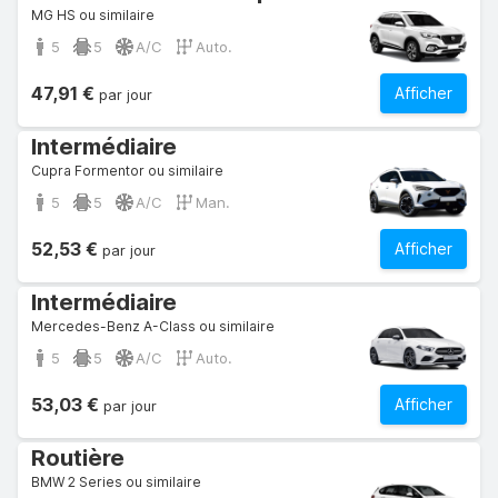
MG HS ou similaire
5
5
A/C
Auto.
47,91 €
Afficher
par jour
Intermédiaire
Cupra Formentor ou similaire
5
5
A/C
Man.
52,53 €
Afficher
par jour
Intermédiaire
Mercedes-Benz A-Class ou similaire
5
5
A/C
Auto.
53,03 €
Afficher
par jour
Routière
BMW 2 Series ou similaire