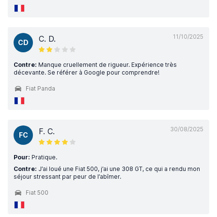
11/10/2025
C. D.
CD
Contre:
Manque cruellement de rigueur. Expérience très
décevante. Se référer à Google pour comprendre!
Fiat Panda
30/08/2025
F. C.
FC
Pour:
Pratique.
Contre:
J’ai loué une Fiat 500, j’ai une 308 GT, ce qui a rendu mon
séjour stressant par peur de l’abîmer.
Fiat 500