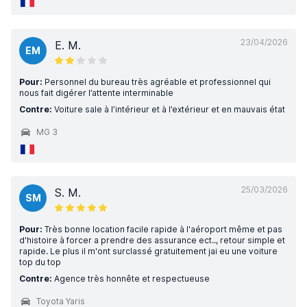
23/04/2026
E. M.
EM
Pour:
Personnel du bureau très agréable et professionnel qui
nous fait digérer l’attente interminable
Contre:
Voiture sale à l’intérieur et à l’extérieur et en mauvais état
MG 3
25/03/2026
S. M.
SM
Pour:
Très bonne location facile rapide à l'aéroport même et pas
d'histoire à forcer a prendre des assurance ect.., retour simple et
rapide. Le plus il m'ont surclassé gratuitement jai eu une voiture
top du top
Contre:
Agence très honnête et respectueuse
Toyota Yaris