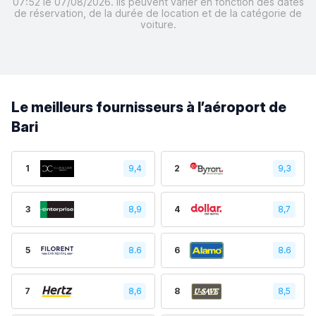
07:52 le 07/08/2026. Ils peuvent varier en fonction des dates
de réservation, de la durée de location et de la catégorie de
voiture.
Le meilleurs fournisseurs à l’aéroport de
Bari
1
9,4
2
9,3
3
8,9
4
8,7
5
8.6
6
8.6
7
8,6
8
8,5