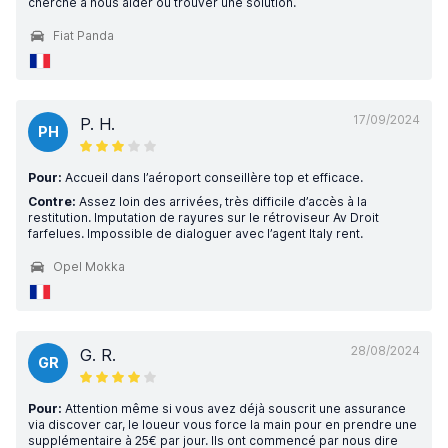
cherché à nous aider ou trouver une solution.
Fiat Panda
17/09/2024
P. H.
PH
Pour:
Accueil dans l’aéroport conseillère top et efficace.
Contre:
Assez loin des arrivées, très difficile d’accès à la
restitution. Imputation de rayures sur le rétroviseur Av Droit
farfelues. Impossible de dialoguer avec l’agent Italy rent.
Opel Mokka
28/08/2024
G. R.
GR
Pour:
Attention même si vous avez déjà souscrit une assurance
via discover car, le loueur vous force la main pour en prendre une
supplémentaire à 25€ par jour. Ils ont commencé par nous dire