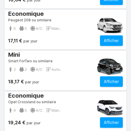
par jour
Economique
Peugeot 208 ou similaire
5
5
A/C
Man.
17,11 €
Afficher
par jour
Mini
Smart ForTwo ou similaire
2
2
A/C
Auto.
18,17 €
Afficher
par jour
Economique
Opel Crossland ou similaire
4
5
A/C
Man.
19,24 €
Afficher
par jour