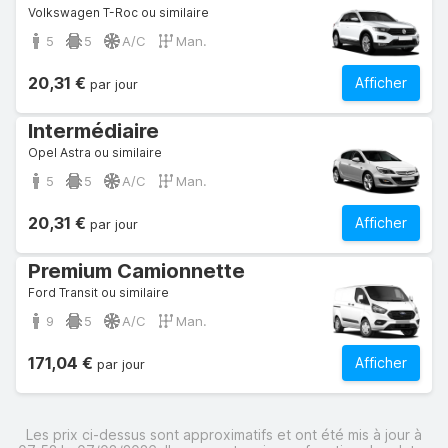
Volkswagen T-Roc ou similaire
5
5
A/C
Man.
20,31 €
Afficher
par jour
Intermédiaire
Opel Astra ou similaire
5
5
A/C
Man.
20,31 €
Afficher
par jour
Premium Camionnette
Ford Transit ou similaire
9
5
A/C
Man.
171,04 €
Afficher
par jour
Les prix ci-dessus sont approximatifs et ont été mis à jour à