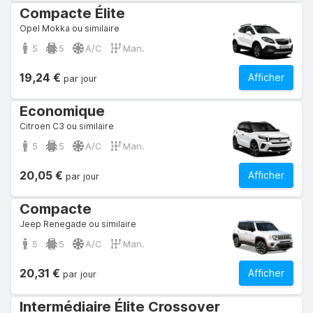
Compacte Élite
Opel Mokka ou similaire
5
5
A/C
Man.
19,24 €
Afficher
par jour
Economique
Citroen C3 ou similaire
5
5
A/C
Man.
20,05 €
Afficher
par jour
Compacte
Jeep Renegade ou similaire
5
5
A/C
Man.
20,31 €
Afficher
par jour
Intermédiaire Élite Crossover