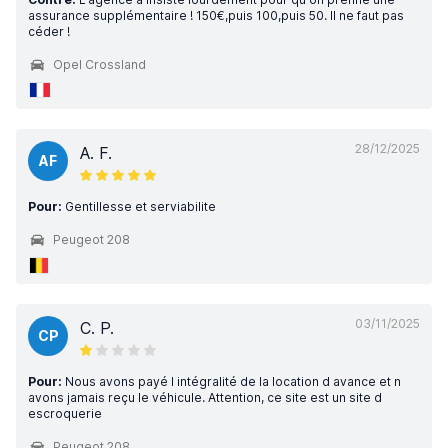
assurance supplémentaire ! 150€,puis 100,puis 50. Il ne faut pas
céder !
Opel Crossland
28/12/2025
A. F.
AF
Pour:
Gentillesse et serviabilite
Peugeot 208
03/11/2025
C. P.
CP
Pour:
Nous avons payé l intégralité de la location d avance et n
avons jamais reçu le véhicule. Attention, ce site est un site d
escroquerie
Peugeot 208