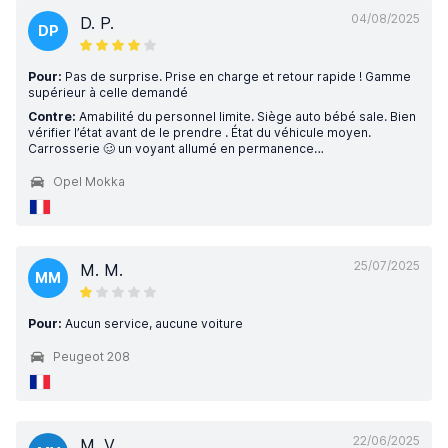
04/08/2025
D. P.
DP
Pour:
Pas de surprise. Prise en charge et retour rapide ! Gamme
supérieur à celle demandé
Contre:
Amabilité du personnel limite. Siège auto bébé sale. Bien
vérifier l’état avant de le prendre . État du véhicule moyen.
Carrosserie 🥴 un voyant allumé en permanence…
Opel Mokka
25/07/2025
M. M.
MM
Pour:
Aucun service, aucune voiture
Peugeot 208
22/06/2025
M. V.